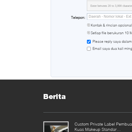
Enter between 20 to 3,000 characte
Telepon:
Kontak & rincian opsional
Setiap file berukuran 10 
Please reply saya dalam
Email saya dua kali min
Berita
Custom Private Label Pembua
Kuas Makeup Standar