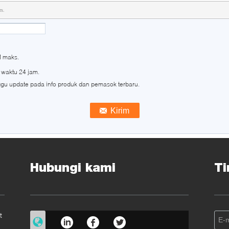
rs.
M maks.
 waktu 24 jam.
ggu update pada info produk dan pemasok terbaru.
Hubungi kami
Ti
t