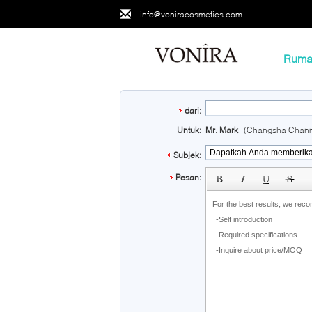
info@voniracosmetics.com
Ruma
dari:
Untuk:
Mr. Mark
(Changsha Chanm
Subjek:
subject
Pesan: