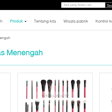
Se
h
Produk
Tentang kita
Wisata pabrik
Kontrol k
nengah
tas Menengah