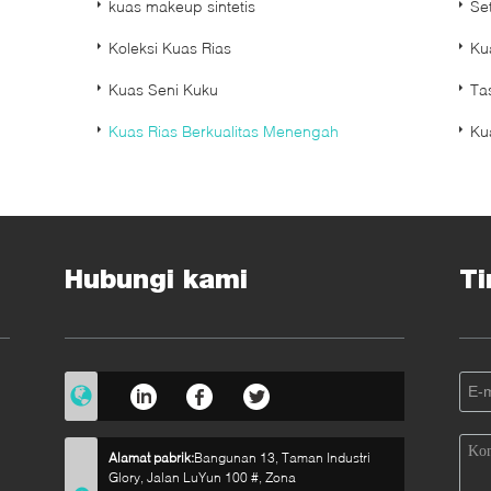
kuas makeup sintetis
Se
Koleksi Kuas Rias
Ku
Kuas Seni Kuku
Ta
Kuas Rias Berkualitas Menengah
Ku
Hubungi kami
Ti
i
Alamat pabrik:
Bangunan 13, Taman Industri
Glory, Jalan LuYun 100 #, Zona