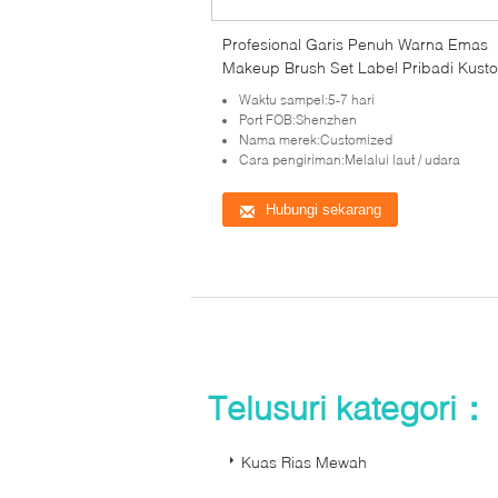
Profesional Garis Penuh Warna Emas
Makeup Brush Set Label Pribadi Kust
Waktu sampel:5-7 hari
Port FOB:Shenzhen
Nama merek:Customized
Cara pengiriman:Melalui laut / udara
Hubungi sekarang
Telusuri kategori：
Kuas Rias Mewah