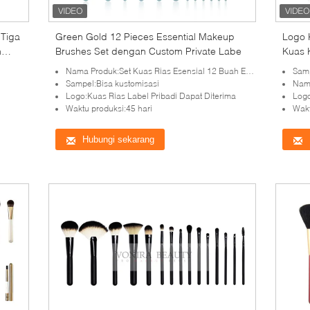
 Tiga
Green Gold 12 Pieces Essential Makeup
Logo 
n
Brushes Set dengan Custom Private Labe
Kuas 
Nama Produk:Set Kuas Rias Esensial 12 Buah Emas Hijau
Samp
Sampel:Bisa kustomisasi
Nama
Logo:Kuas Rias Label Pribadi Dapat Diterima
Logo
Waktu produksi:45 hari
Wakt
Hubungi sekarang