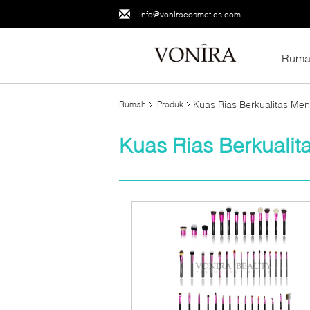
info@voniracosmetics.com
Ruma
Kuas Rias Berkualitas Me
Rumah
Produk
Kuas Rias Berkuali