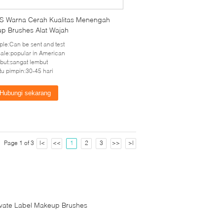
S Warna Cerah Kualitas Menengah
p Brushes Alat Wajah
le:Can be sent and test
sale:popular in American
ut:sangat lembut
u pimpin:30-45 hari
Hubungi sekarang
Page 1 of 3
|<
<<
1
2
3
>>
>|
ivate Label Makeup Brushes