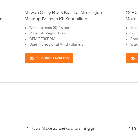
Mewah Shiny Black Kualitas Menengah
12 PC
om
Makeup Brushes Kit Kecantikan
Makeu
Waktu pimpin:30-45 hari
Smap
Materials:Vegan Taklon
hot 
OEM:TERSEDIA
Ramb
User:Professional Artist / Starters
Wakt
Hubungi sekarang
Kuas Makeup Berkualitas Tinggi
Pr