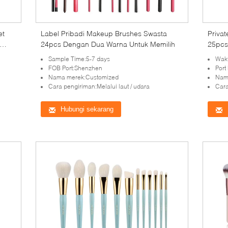
et
Label Pribadi Makeup Brushes Swasta
Priva
24pcs Dengan Dua Warna Untuk Memilih
25pcs
Sample Time:5-7 days
Wakt
FOB Port:Shenzhen
Port
Nama merek:Customized
Nam
Cara pengiriman:Melalui laut / udara
Cara
Hubungi sekarang