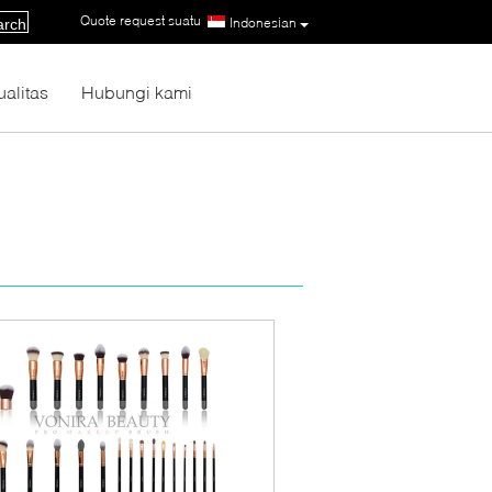
Quote request suatu
|
Indonesian
arch
ualitas
Hubungi kami