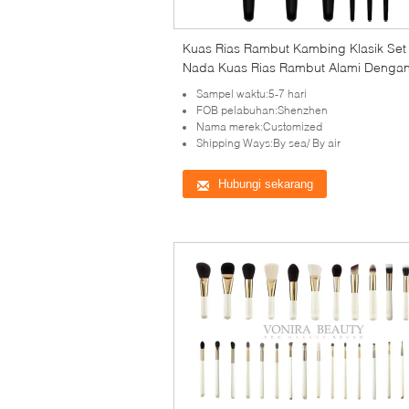
Kuas Rias Rambut Kambing Klasik Set
Nada Kuas Rias Rambut Alami Denga
Ferrules Emas
Sampel waktu:5-7 hari
FOB pelabuhan:Shenzhen
Nama merek:Customized
Shipping Ways:By sea/ By air
Hubungi sekarang