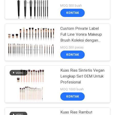
Terlembut
MOQ:500 buah
KONTAK
89
kuas makeup
Custom Private Label
Full Line Vonira Makeup
sintetis
Brush Koleksi dengan
Rosy Gold Ferrule
MOQ:500 pieces
Menangani Warna Coklat
KONTAK
Luar Biasa
Kuas Rias Sintetis Vegan
25
Lengkap Set OEM Untuk
Set Kuas Rias
Profesional
MOQ:1000 buah
Profesional
KONTAK
Kuas Rias Rambut