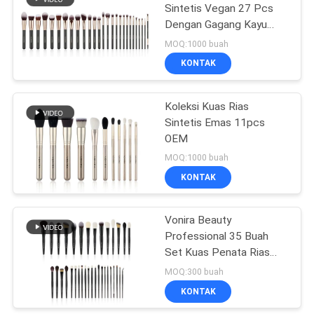
Sintetis Vegan 27 Pcs
Dengan Gagang Kayu
27
Hutan
MOQ:1000 buah
Set Kuas Rias
KONTAK
Perjalanan
Koleksi Kuas Rias
Sintetis Emas 11pcs
OEM
MOQ:1000 buah
KONTAK
52
Vonira Beauty
Koleksi Kuas Rias
Professional 35 Buah
Set Kuas Penata Rias
Mewah
MOQ:300 buah
KONTAK