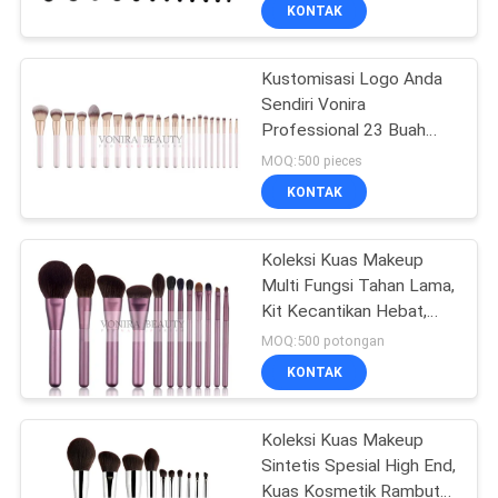
KUALITAS
KONTAK
Kustomisasi Logo Anda
SITEMAP
167
Sendiri Vonira
Professional 23 Buah
Private Label
PRIVACY
Kuas Rias Kit Label
MOQ:500 pieces
Makeup Brushes
Pribadi Kit Kuas Rias
POLICY
KONTAK
Sintetis Vegan
Koleksi Kuas Makeup
Multi Fungsi Tahan Lama,
Kit Kecantikan Hebat,
47
Logo Disesuaikan
MOQ:500 potongan
Kuas Rias Rambut
KONTAK
Alami
Koleksi Kuas Makeup
Sintetis Spesial High End,
Kuas Kosmetik Rambut