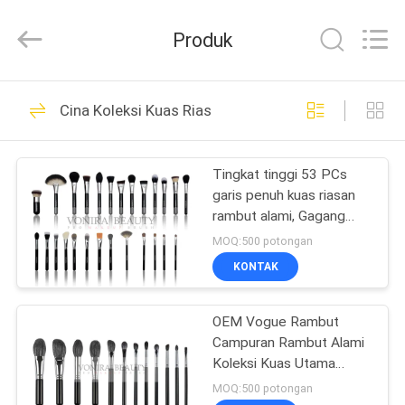
Changsha
Chanmy
Cosmetics
Produk
Co.,
Ltd.
All
Rights
Reserved.
RUMAH
99
Cina Koleksi Kuas Rias
Kuas Rias Mewah
PRODUK
Tingkat tinggi 53 PCs
garis penuh kuas riasan
TENTANG
rambut alami, Gagang
KAMI
kayu
MOQ:500 potongan
KONTAK
142
TUR
Kuas Makeup
OEM Vogue Rambut
PABRIK
Campuran Rambut Alami
Berkualitas Tinggi
Koleksi Kuas Utama
KONTROL
Kekejaman Gratis
MOQ:500 potongan