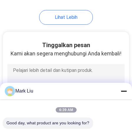
99
Lihat Lebih
Kuas Rias Individu
Tinggalkan pesan
Kami akan segera menghubungi Anda kembali!
23
Kuas Cat Tubuh
Mark Liu
6:39 AM
Good day, what product are you looking for?