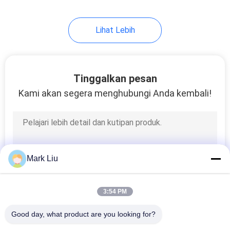
99
Lihat Lebih
Kuas Rias Individu
Tinggalkan pesan
Kami akan segera menghubungi Anda kembali!
23
Kuas Cat Tubuh
Mark Liu
3:54 PM
Good day, what product are you looking for?