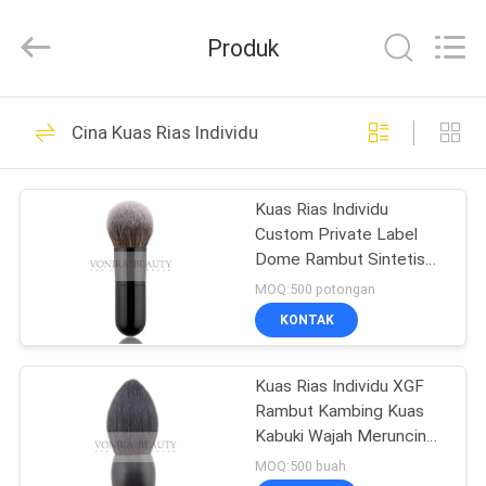
Changsha
Chanmy
Cosmetics
Produk
Co.,
Ltd.
All
Rights
Reserved.
RUMAH
99
Cina Kuas Rias Individu
Kuas Rias Mewah
PRODUK
Kuas Rias Individu
Custom Private Label
TENTANG
Dome Rambut Sintetis
KAMI
Lembut Atau Rambut
MOQ:500 potongan
Natrual
KONTAK
142
TUR
Kuas Makeup
Kuas Rias Individu XGF
PABRIK
Rambut Kambing Kuas
Berkualitas Tinggi
Kabuki Wajah Meruncing
KONTROL
Dengan Gagang Ebony
MOQ:500 buah