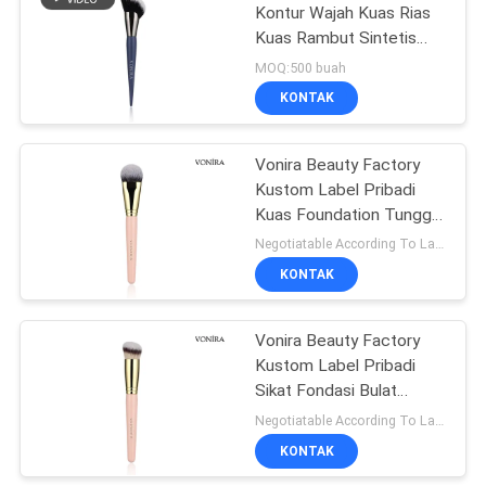
Kontur Wajah Kuas Rias
Kuas Rambut Sintetis
27
Lembut Dengan
MOQ:500 buah
Pegangan Kayu
Set Kuas Rias
KONTAK
Perjalanan
Vonira Beauty Factory
Kustom Label Pribadi
Kuas Foundation Tunggal
Individu
Negotiatable According To Large Quantity MOQ:500 buah
KONTAK
52
Vonira Beauty Factory
Koleksi Kuas Rias
Kustom Label Pribadi
Sikat Fondasi Bulat
Miring Tunggal
Negotiatable According To Large Quantity MOQ:500 buah
KONTAK