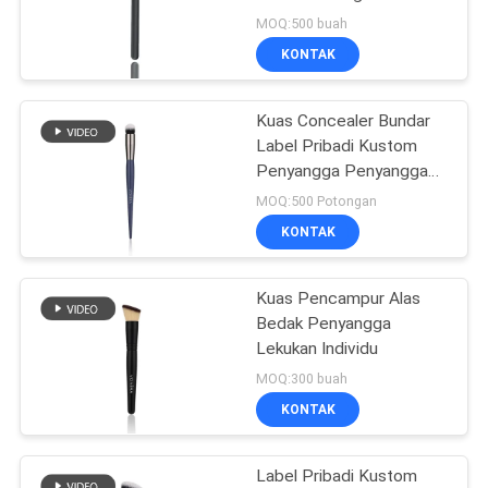
Sintetis Disesuaikan
MOQ:500 buah
Logo
KONTAK
89
kuas makeup
Kuas Concealer Bundar
Label Pribadi Kustom
sintetis
Penyangga Penyangga
Sintetis Tanpa Cela
MOQ:500 Potongan
KONTAK
Kuas Pencampur Alas
25
Bedak Penyangga
Set Kuas Rias
Lekukan Individu
MOQ:300 buah
Profesional
KONTAK
Label Pribadi Kustom