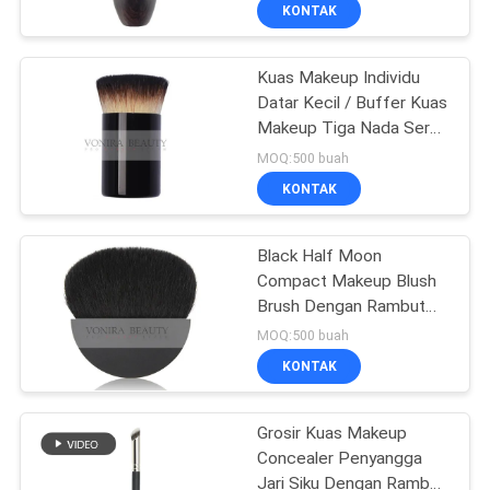
Alami
KUALITAS
KONTAK
Kuas Makeup Individu
SITEMAP
167
Datar Kecil / Buffer Kuas
Makeup Tiga Nada Serat
Private Label
PRIVACY
Lembut dan Fleksibel
MOQ:500 buah
Makeup Brushes
POLICY
KONTAK
Black Half Moon
Compact Makeup Blush
Brush Dengan Rambut
47
Kambing XGF
MOQ:500 buah
Kuas Rias Rambut
KONTAK
Alami
Grosir Kuas Makeup
Concealer Penyangga
Jari Siku Dengan Rambut