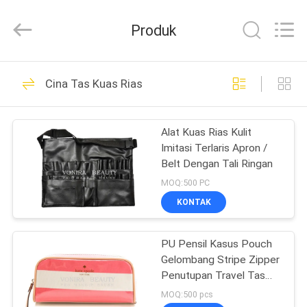
Changsha
Chanmy
Cosmetics
Produk
Co.,
Ltd.
All
Rights
Reserved.
RUMAH
99
Cina Tas Kuas Rias
Kuas Rias Mewah
PRODUK
Alat Kuas Rias Kulit
Imitasi Terlaris Apron /
TENTANG
Belt Dengan Tali Ringan
KAMI
MOQ:500 PC
KONTAK
142
TUR
Kuas Makeup
PU Pensil Kasus Pouch
PABRIK
Gelombang Stripe Zipper
Berkualitas Tinggi
Penutupan Travel Tas
KONTROL
Kosmetik Makeup Lucu
MOQ:500 pcs