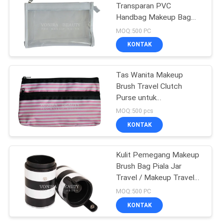
Transparan PVC
Handbag Makeup Bag
27
Dengan Zipper
MOQ:500 PC
Set Kuas Rias
KONTAK
Perjalanan
Tas Wanita Makeup
Brush Travel Clutch
Purse untuk
Penyimpanan logo
MOQ:500 pcs
Pribadi
KONTAK
52
Kulit Pemegang Makeup
Koleksi Kuas Rias
Brush Bag Piala Jar
Travel / Makeup Travel
Case
MOQ:500 PC
KONTAK