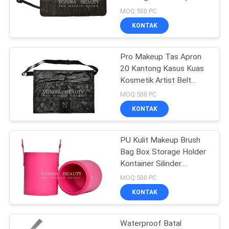
Kulit imitasi
MOQ:500 PC
KONTAK
89
kuas makeup
Pro Makeup Tas Apron
20 Kantong Kasus Kuas
sintetis
Kosmetik Artist Belt
Strap Holder Alat
MOQ:500 PC
KONTAK
PU Kulit Makeup Brush
25
Bag Box Storage Holder
Set Kuas Rias
Kontainer Silinder
Kosmetik Portable
MOQ:500 PC
Profesional
KONTAK
Waterproof Batal