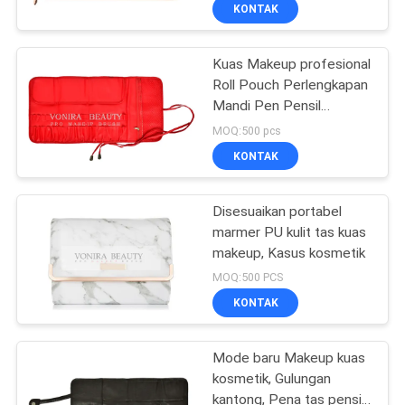
Pena Alat Tulis
KUALITAS
KONTAK
Kuas Makeup profesional
SITEMAP
167
Roll Pouch Perlengkapan
Mandi Pen Pensil
Private Label
PRIVACY
Storage Bag
MOQ:500 pcs
Makeup Brushes
POLICY
KONTAK
Disesuaikan portabel
marmer PU kulit tas kuas
makeup, Kasus kosmetik
47
MOQ:500 PCS
Kuas Rias Rambut
KONTAK
Alami
Mode baru Makeup kuas
kosmetik, Gulungan
kantong, Pena tas pensil,