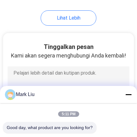
99
Lihat Lebih
Kuas Rias Individu
Tinggalkan pesan
Kami akan segera menghubungi Anda kembali!
23
Kuas Cat Tubuh
Mark Liu
5:11 PM
Good day, what product are you looking for?