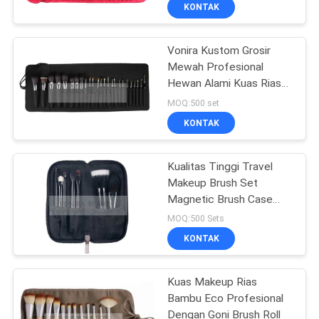
KUALITAS
KONTAK
Vonira Kustom Grosir
SITEMAP
Mewah Profesional
Hewan Alami Kuas Rias
PRIVACY
Rambut Set dengan Kit
MOQ:500 set
Pemegang Gulungan
POLICY
KONTAK
Kuas Eksklusif
Kualitas Tinggi Travel
Makeup Brush Set
Magnetic Brush Case
Lembut Makeup Brushes
MOQ:500 Sets
KONTAK
Kuas Makeup Rias
Bambu Eco Profesional
Dengan Goni Brush Roll