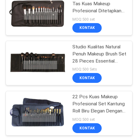
Tas Kuas Makeup
Profesional Ditetapkan
Untuk Wajah Penuh
MOQ:500 set
Sempurna
KONTAK
Studio Kualitas Natural
Penuh Makeup Brush Set
28 Pieces Essential
Makeup Brushes
MOQ:500 Sets
KONTAK
22 Pcs Kuas Makeup
Profesional Set Kantung
Roll Biru Elegan Dengan
Penutupan Tali Sabuk
MOQ:500 set
KONTAK