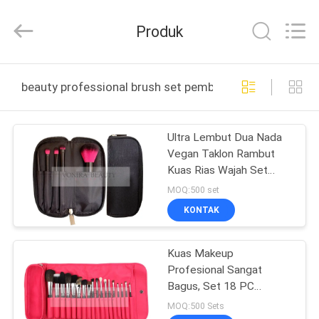
Changsha
Chanmy
Cosmetics
Produk
Co.,
Ltd.
All
Rights
Reserved.
RUMAH
beauty professional brush set pembuatan online
PRODUK
Ultra Lembut Dua Nada
Vegan Taklon Rambut
TENTANG
Kuas Rias Wajah Set
KAMI
Dengan Pegangan
MOQ:500 set
Pendek
KONTAK
TUR
Kuas Makeup
PABRIK
Profesional Sangat
Bagus, Set 18 PC
KONTROL
Dengan Kantung Merah
MOQ:500 Sets