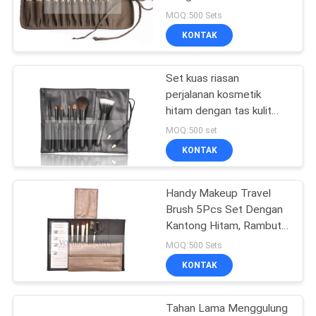
MOQ:500 Sets
KONTAK
Set kuas riasan
perjalanan kosmetik
hitam dengan tas kulit
imitasi
MOQ:500 set
KONTAK
Handy Makeup Travel
Brush 5Pcs Set Dengan
Kantong Hitam, Rambut
Hewan Alami
MOQ:500 Sets
KONTAK
Tahan Lama Menggulung