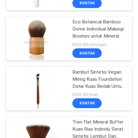
KUALITAS
KONTAK
Eco Botanical Bamboo
SITEMAP
Dome Individual Makeup
Brushes untuk Mineral
PRIVACY
Powder Kabuki Brush
MOQ:500 potongan
POLICY
KONTAK
Rambut Sintetis Vegan
Miring Kuas Foundation
Datar Kuas Bedak Untuk
Rias Wajah Artis
MOQ:300 buah
KONTAK
Tren Flat Mineral Buffer
Kuas Rias Individu Serat
Sintetis Lembut Dan