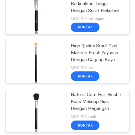
Berkualitas Tinggi
Dengan Serat Fleksibel
Berwarna-warni
MOQ:500 potongan
KONTAK
High Quality Small Oval
Makeup Brush Yayasan
Dengan Gagang Kayu
Hitam Ramping
MOQ:500 pcs
KONTAK
Natural Goat Hair Blush /
Kuas Makeup Rias
Dengan Pegangan
Panjang
MOQ:500 buah
KONTAK