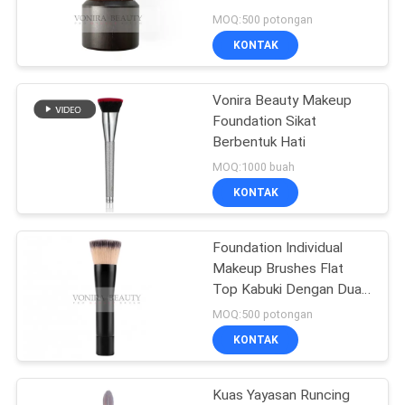
Padat
MOQ:500 potongan
KONTAK
Vonira Beauty Makeup
Foundation Sikat
Berbentuk Hati
MOQ:1000 buah
KONTAK
Foundation Individual
Makeup Brushes Flat
Top Kabuki Dengan Dual
Color Vegan Taklon
MOQ:500 potongan
KONTAK
Kuas Yayasan Runcing