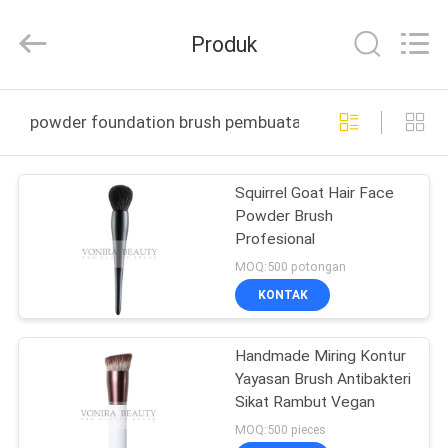
Changsha
Chanmy
Cosmetics
Produk
Co.,
Ltd.
All
Rights
Reserved.
RUMAH
powder foundation brush pembuatan online
PRODUK
Squirrel Goat Hair Face
Powder Brush
TENTANG
Profesional
KAMI
MOQ:500 potongan
KONTAK
TUR
Handmade Miring Kontur
PABRIK
Yayasan Brush Antibakteri
Sikat Rambut Vegan
KONTROL
MOQ:500 pieces