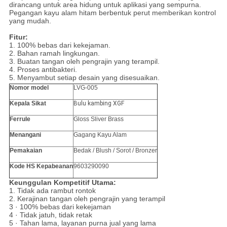
dirancang untuk area hidung untuk aplikasi yang sempurna.
Pegangan kayu alam hitam berbentuk perut memberikan kontrol
yang mudah.
Fitur:
1. 100% bebas dari kekejaman.
2. Bahan ramah lingkungan.
3. Buatan tangan oleh pengrajin yang terampil.
4. Proses antibakteri.
5. Menyambut setiap desain yang disesuaikan.
Nomor model
LVG-005
Kepala Sikat
Bulu kambing XGF
Ferrule
Gloss Sliver Brass
Menangani
Gagang Kayu Alam
Pemakaian
Bedak / Blush / Sorot / Bronzer
Kode HS Kepabeanan
9603290090
Keunggulan Kompetitif Utama:
1. Tidak ada rambut rontok
2. Kerajinan tangan oleh pengrajin yang terampil
3 · 100% bebas dari kekejaman
4 · Tidak jatuh, tidak retak
5 · Tahan lama, layanan purna jual yang lama