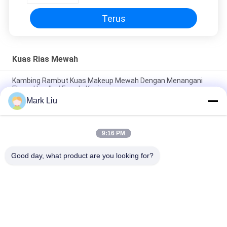
Terus
Kuas Rias Mewah
Kambing Rambut Kuas Makeup Mewah Dengan Menangani
Ebony Handle / Ferrule Kuningan
Mark Liu
Kuas makeup bubuk Beveled mewah Dengan Rambut Kambing
XGF Coklat Tua yang lembut dan Padat
9:16 PM
Luxury Artist Foundation Brush Dengan Rambut Sable Ultra
Deluxe Alam
Good day, what product are you looking for?
Bad Request
Semua
Kuas Makeup 
Kuas Rias Mewah
Berkualitas Tinggi