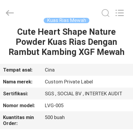
Changsha
Chanmy
Cosmetics
Co.,
Ltd.
Kuas Rias Mewah
All
Rights
Reserved.
Cute Heart Shape Nature
RUMAH
Powder Kuas Rias Dengan
PRODUK
Rambut Kambing XGF Mewah
TENTANG
Tempat asal:
Cina
KAMI
Nama merek:
Custom Private Label
Sertifikasi:
SGS , SOCIAL BV , INTERTEK AUDIT
TUR
Nomor model:
LVG-005
PABRIK
Kuantitas min
500 buah
Order:
KONTROL