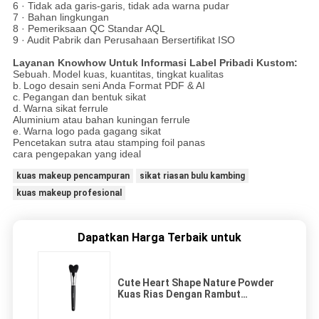
6 · Tidak ada garis-garis, tidak ada warna pudar
7 · Bahan lingkungan
8 · Pemeriksaan QC Standar AQL
9 · Audit Pabrik dan Perusahaan Bersertifikat ISO
Layanan Knowhow Untuk Informasi Label Pribadi Kustom:
Sebuah.
Model kuas, kuantitas, tingkat kualitas
b.
Logo desain seni Anda Format PDF & AI
c.
Pegangan dan bentuk sikat
d.
Warna sikat ferrule
Aluminium atau bahan kuningan ferrule
e.
Warna logo pada gagang sikat
Pencetakan sutra atau stamping foil panas
cara pengepakan yang ideal
kuas makeup pencampuran
sikat riasan bulu kambing
kuas makeup profesional
Dapatkan Harga Terbaik untuk
Cute Heart Shape Nature Powder
Kuas Rias Dengan Rambut
Kambing XGF Mewah