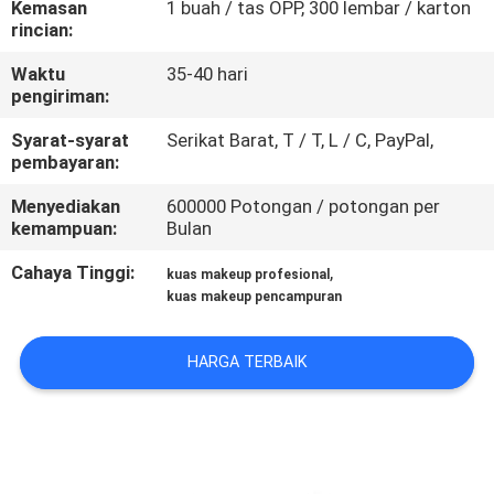
Kemasan
1 buah / tas OPP, 300 lembar / karton
KUALITAS
rincian:
Waktu
35-40 hari
SITEMAP
pengiriman:
Syarat-syarat
Serikat Barat, T / T, L / C, PayPal,
PRIVACY
pembayaran:
POLICY
Menyediakan
600000 Potongan / potongan per
kemampuan:
Bulan
Cahaya Tinggi:
,
kuas makeup profesional
kuas makeup pencampuran
HARGA TERBAIK