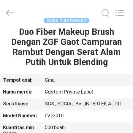
Changsha
Chanmy
Cosmetics
Co.,
Ltd.
Kuas Rias Mewah
All
Rights
Reserved.
Duo Fiber Makeup Brush
RUMAH
Dengan ZGF Gaot Campuran
PRODUK
Rambut Dengan Serat Alam
Putih Untuk Blending
TENTANG
KAMI
Tempat asal:
Cina
Nama merek:
Custom Private Label
TUR
Sertifikasi:
SGS , SOCIAL BV , INTERTEK AUDIT
PABRIK
Model Number:
LVG-010
KONTROL
Kuantitas min
500 buah