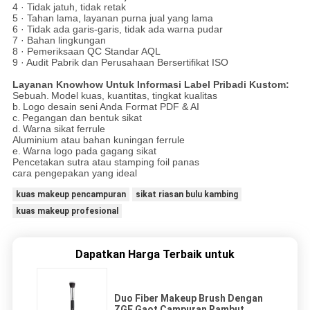
4 · Tidak jatuh, tidak retak
5 · Tahan lama, layanan purna jual yang lama
6 · Tidak ada garis-garis, tidak ada warna pudar
7 · Bahan lingkungan
8 · Pemeriksaan QC Standar AQL
9 · Audit Pabrik dan Perusahaan Bersertifikat ISO
Layanan Knowhow Untuk Informasi Label Pribadi Kustom:
Sebuah.
Model kuas, kuantitas, tingkat kualitas
b.
Logo desain seni Anda Format PDF & AI
c.
Pegangan dan bentuk sikat
d.
Warna sikat ferrule
Aluminium atau bahan kuningan ferrule
e.
Warna logo pada gagang sikat
Pencetakan sutra atau stamping foil panas
cara pengepakan yang ideal
kuas makeup pencampuran
sikat riasan bulu kambing
kuas makeup profesional
Dapatkan Harga Terbaik untuk
Duo Fiber Makeup Brush Dengan
ZGF Gaot Campuran Rambut