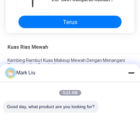
Dengan Serat Alam Putih Untuk
Blending
Terus
Kuas Rias Mewah
Kambing Rambut Kuas Makeup Mewah Dengan Menangani
Ebony Handle / Ferrule Kuningan
Mark Liu
Kuas makeup bubuk Beveled mewah Dengan Rambut Kambing
XGF Coklat Tua yang lembut dan Padat
5:21 AM
Luxury Artist Foundation Brush Dengan Rambut Sable Ultra
Deluxe Alam
Good day, what product are you looking for?
Bad Request
Semua
Kuas Makeup 