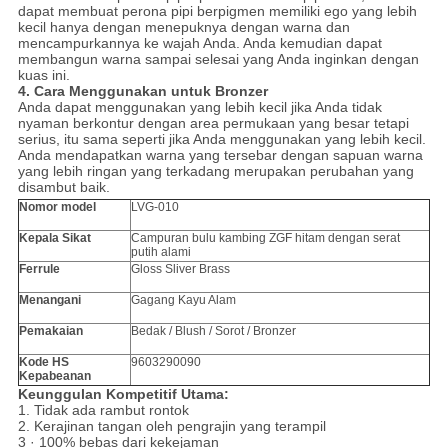
dapat membuat perona pipi berpigmen memiliki ego yang lebih
kecil hanya dengan menepuknya dengan warna dan
mencampurkannya ke wajah Anda.
Anda kemudian dapat
membangun warna sampai selesai yang Anda inginkan dengan
kuas ini.
4. Cara Menggunakan untuk Bronzer
Anda dapat menggunakan yang lebih kecil jika Anda tidak
nyaman berkontur dengan area permukaan yang besar tetapi
serius, itu sama seperti jika Anda menggunakan yang lebih kecil.
Anda mendapatkan warna yang tersebar dengan sapuan warna
yang lebih ringan yang terkadang merupakan perubahan yang
disambut baik.
Nomor model
LVG-010
Kepala Sikat
Campuran bulu kambing ZGF hitam dengan serat
putih alami
Ferrule
Gloss Sliver Brass
Menangani
Gagang Kayu Alam
Pemakaian
Bedak / Blush / Sorot / Bronzer
Kode HS
9603290090
Kepabeanan
Keunggulan Kompetitif Utama:
1. Tidak ada rambut rontok
2. Kerajinan tangan oleh pengrajin yang terampil
3 · 100% bebas dari kekejaman