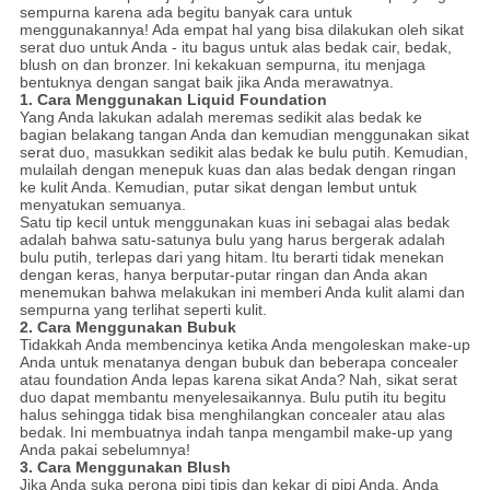
sempurna karena ada begitu banyak cara untuk
menggunakannya!
Ada empat hal yang bisa dilakukan oleh sikat
serat duo untuk Anda - itu bagus untuk alas bedak cair, bedak,
blush on dan bronzer.
Ini kekakuan sempurna, itu menjaga
bentuknya dengan sangat baik jika Anda merawatnya.
1. Cara Menggunakan Liquid Foundation
Yang Anda lakukan adalah meremas sedikit alas bedak ke
bagian belakang tangan Anda dan kemudian menggunakan sikat
serat duo, masukkan sedikit alas bedak ke bulu putih.
Kemudian,
mulailah dengan menepuk kuas dan alas bedak dengan ringan
ke kulit Anda.
Kemudian, putar sikat dengan lembut untuk
menyatukan semuanya.
Satu tip kecil untuk menggunakan kuas ini sebagai alas bedak
adalah bahwa satu-satunya bulu yang harus bergerak adalah
bulu putih, terlepas dari yang hitam.
Itu berarti tidak menekan
dengan keras, hanya berputar-putar ringan dan Anda akan
menemukan bahwa melakukan ini memberi Anda kulit alami dan
sempurna yang terlihat seperti kulit.
2. Cara Menggunakan Bubuk
Tidakkah Anda membencinya ketika Anda mengoleskan make-up
Anda untuk menatanya dengan bubuk dan beberapa concealer
atau foundation Anda lepas karena sikat Anda?
Nah, sikat serat
duo dapat membantu menyelesaikannya.
Bulu putih itu begitu
halus sehingga tidak bisa menghilangkan concealer atau alas
bedak.
Ini membuatnya indah tanpa mengambil make-up yang
Anda pakai sebelumnya!
3. Cara Menggunakan Blush
Jika Anda suka perona pipi tipis dan kekar di pipi Anda, Anda