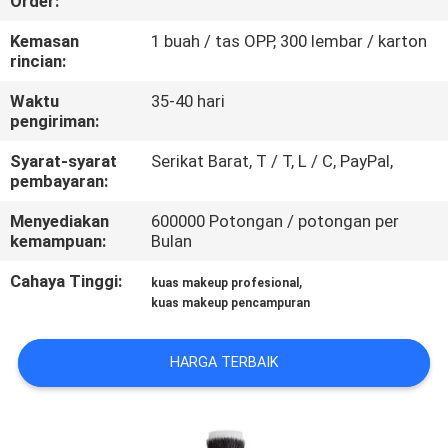
Order:
KUALITAS
Kemasan
1 buah / tas OPP, 300 lembar / karton
rincian:
SITEMAP
Waktu
35-40 hari
pengiriman:
PRIVACY
Syarat-syarat
Serikat Barat, T / T, L / C, PayPal,
POLICY
pembayaran:
Menyediakan
600000 Potongan / potongan per
kemampuan:
Bulan
Cahaya Tinggi:
,
kuas makeup profesional
kuas makeup pencampuran
HARGA TERBAIK