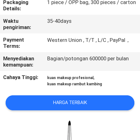
Packaging
1 piece / OPP bag, 300 pieces / carton
KUALITAS
Details:
Waktu
35-40days
SITEMAP
pengiriman:
Payment
Western Union , T/T , L/C , PayPal，
PRIVACY
Terms:
POLICY
Menyediakan
Bagian/potongan 600000 per bulan
kemampuan:
Cahaya Tinggi:
,
kuas makeup profesional
kuas makeup rambut kambing
HARGA TERBAIK