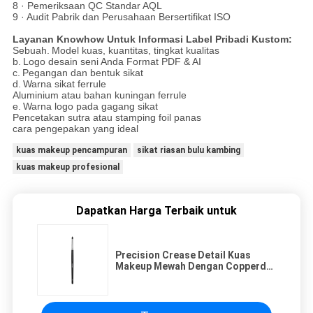
8 · Pemeriksaan QC Standar AQL
9 · Audit Pabrik dan Perusahaan Bersertifikat ISO
Layanan Knowhow Untuk Informasi Label Pribadi Kustom:
Sebuah.
Model kuas, kuantitas, tingkat kualitas
b.
Logo desain seni Anda Format PDF & AI
c.
Pegangan dan bentuk sikat
d.
Warna sikat ferrule
Aluminium atau bahan kuningan ferrule
e.
Warna logo pada gagang sikat
Pencetakan sutra atau stamping foil panas
cara pengepakan yang ideal
kuas makeup pencampuran
sikat riasan bulu kambing
kuas makeup profesional
Dapatkan Harga Terbaik untuk
Precision Crease Detail Kuas
Makeup Mewah Dengan Copperd
Nature Hair Bristles