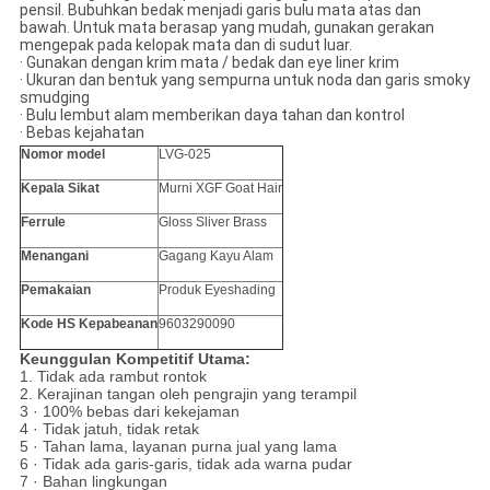
pensil. Bubuhkan bedak menjadi garis bulu mata atas dan
bawah. Untuk mata berasap yang mudah, gunakan gerakan
mengepak pada kelopak mata dan di sudut luar.
· Gunakan dengan krim mata / bedak dan eye liner krim
· Ukuran dan bentuk yang sempurna untuk noda dan garis smoky
smudging
· Bulu lembut alam memberikan daya tahan dan kontrol
· Bebas kejahatan
Nomor model
LVG-025
Kepala Sikat
Murni
XGF Goat Hair
Ferrule
Gloss Sliver Brass
Menangani
Gagang Kayu Alam
Pemakaian
Produk Eyeshading
Kode HS Kepabeanan
9603290090
Keunggulan Kompetitif Utama:
1. Tidak ada rambut rontok
2. Kerajinan tangan oleh pengrajin yang terampil
3 · 100% bebas dari kekejaman
4 · Tidak jatuh, tidak retak
5 · Tahan lama, layanan purna jual yang lama
6 · Tidak ada garis-garis, tidak ada warna pudar
7 · Bahan lingkungan