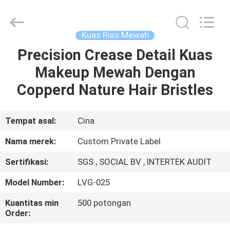
Changsha
Chanmy
Cosmetics
Co.,
Ltd.
Kuas Rias Mewah
All
Rights
Reserved.
Precision Crease Detail Kuas
RUMAH
Makeup Mewah Dengan
PRODUK
Copperd Nature Hair Bristles
TENTANG
Tempat asal:
Cina
KAMI
Nama merek:
Custom Private Label
Sertifikasi:
SGS , SOCIAL BV , INTERTEK AUDIT
TUR
Model Number:
LVG-025
PABRIK
Kuantitas min
500 potongan
Order:
KONTROL