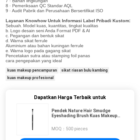
7 · Bahan lingkungan
8 · Pemeriksaan QC Standar AQL
9 · Audit Pabrik dan Perusahaan Bersertifikat ISO
Layanan Knowhow Untuk Informasi Label Pribadi Kustom:
Sebuah.
Model kuas, kuantitas, tingkat kualitas
b.
Logo desain seni Anda Format PDF & AI
c.
Pegangan dan bentuk sikat
d.
Warna sikat ferrule
Aluminium atau bahan kuningan ferrule
e.
Warna logo pada gagang sikat
Pencetakan sutra atau stamping foil panas
cara pengepakan yang ideal
kuas makeup pencampuran
sikat riasan bulu kambing
kuas makeup profesional
Dapatkan Harga Terbaik untuk
Pendek Nature Hair Smudge
Eyeshading Brush Kuas Makeup
Mewah Dengan Rambut Kambing
XGF Terbaik
MOQ：
500 pieces