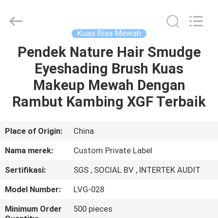
Changsha
Chanmy
Cosmetics
Co.,
Ltd.
Kuas Rias Mewah
All
Rights
Reserved.
Pendek Nature Hair Smudge
RUMAH
Eyeshading Brush Kuas
PRODUK
Makeup Mewah Dengan
Rambut Kambing XGF Terbaik
TENTANG
KAMI
Place of Origin:
China
Nama merek:
Custom Private Label
TUR
Sertifikasi:
SGS , SOCIAL BV , INTERTEK AUDIT
PABRIK
Model Number:
LVG-028
KONTROL
Minimum Order
500 pieces