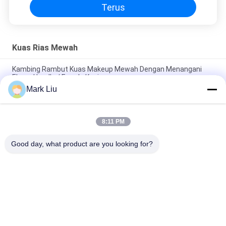
Terus
Kuas Rias Mewah
Kambing Rambut Kuas Makeup Mewah Dengan Menangani
Ebony Handle / Ferrule Kuningan
Mark Liu
Kuas makeup bubuk Beveled mewah Dengan Rambut Kambing
XGF Coklat Tua yang lembut dan Padat
8:11 PM
Luxury Artist Foundation Brush Dengan Rambut Sable Ultra
Deluxe Alam
Good day, what product are you looking for?
Bad Request
Semua
Kuas Makeup 
Kuas Rias Mewah
Berkualitas Tinggi
Private Label 
Kuas Rias Rambut 