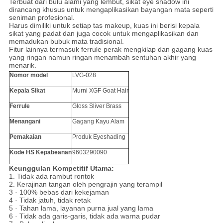
Terbuat dari bulu alami yang lembut, sikat eye shadow ini
dirancang khusus untuk mengaplikasikan bayangan mata seperti
seniman profesional.
Harus dimiliki untuk setiap tas makeup, kuas ini berisi kepala
sikat yang padat dan juga cocok untuk mengaplikasikan dan
memadukan bubuk mata tradisional.
Fitur lainnya termasuk ferrule perak mengkilap dan gagang kuas
yang ringan namun ringan menambah sentuhan akhir yang
menarik.
Nomor model
LVG-028
Kepala Sikat
Murni
XGF Goat Hair
Ferrule
Gloss Sliver Brass
Menangani
Gagang Kayu Alam
Pemakaian
Produk Eyeshading
Kode HS Kepabeanan
9603290090
Keunggulan Kompetitif Utama:
1. Tidak ada rambut rontok
2. Kerajinan tangan oleh pengrajin yang terampil
3 · 100% bebas dari kekejaman
4 · Tidak jatuh, tidak retak
5 · Tahan lama, layanan purna jual yang lama
6 · Tidak ada garis-garis, tidak ada warna pudar