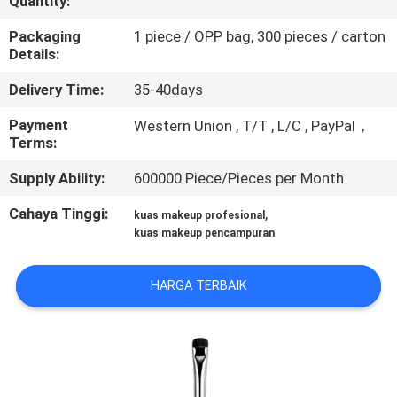
Quantity:
KUALITAS
Packaging
1 piece / OPP bag, 300 pieces / carton
Details:
SITEMAP
Delivery Time:
35-40days
PRIVACY
Payment
Western Union , T/T , L/C , PayPal，
Terms:
POLICY
Supply Ability:
600000 Piece/Pieces per Month
Cahaya Tinggi:
,
kuas makeup profesional
kuas makeup pencampuran
HARGA TERBAIK