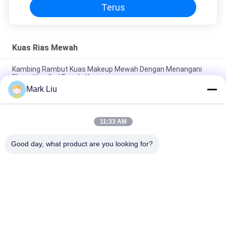
Terus
Kuas Rias Mewah
Kambing Rambut Kuas Makeup Mewah Dengan Menangani
Ebony Handle / Ferrule Kuningan
Mark Liu
Kuas makeup bubuk Beveled mewah Dengan Rambut Kambing
XGF Coklat Tua yang lembut dan Padat
11:33 AM
Luxury Artist Foundation Brush Dengan Rambut Sable Ultra
Deluxe Alam
Good day, what product are you looking for?
Bad Request
Semua
Kuas Makeup 
Kuas Rias Mewah
Berkualitas Tinggi
Private Label 
Kuas Rias Rambut 