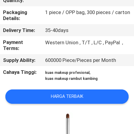
Quantity:
KUALITAS
Packaging
1 piece / OPP bag, 300 pieces / carton
Details:
SITEMAP
Delivery Time:
35-40days
PRIVACY
Payment
Western Union , T/T , L/C , PayPal，
Terms:
POLICY
Supply Ability:
600000 Piece/Pieces per Month
Cahaya Tinggi:
,
kuas makeup profesional
kuas makeup rambut kambing
HARGA TERBAIK