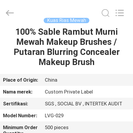
Changsha
Chanmy
Cosmetics
Co.,
Ltd.
Kuas Rias Mewah
All
Rights
Reserved.
100% Sable Rambut Murni
RUMAH
Mewah Makeup Brushes /
PRODUK
Putaran Blurring Concealer
Makeup Brush
TENTANG
KAMI
Place of Origin:
China
Nama merek:
Custom Private Label
TUR
Sertifikasi:
SGS , SOCIAL BV , INTERTEK AUDIT
PABRIK
Model Number:
LVG-029
KONTROL
Minimum Order
500 pieces