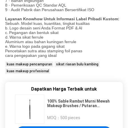
7 · Bahan lingkungan
8 · Pemeriksaan QC Standar AQL
9 · Audit Pabrik dan Perusahaan Bersertifikat ISO
Layanan Knowhow Untuk Informasi Label Pribadi Kustom:
Sebuah.
Model kuas, kuantitas, tingkat kualitas
b.
Logo desain seni Anda Format PDF & AI
c.
Pegangan dan bentuk sikat
d.
Warna sikat ferrule
Aluminium atau bahan kuningan ferrule
e.
Warna logo pada gagang sikat
Pencetakan sutra atau stamping foil panas
cara pengepakan yang ideal
kuas makeup pencampuran
sikat riasan bulu kambing
kuas makeup profesional
Dapatkan Harga Terbaik untuk
100% Sable Rambut Murni Mewah
Makeup Brushes / Putaran
Blurring Concealer Makeup Brush
MOQ：
500 pieces