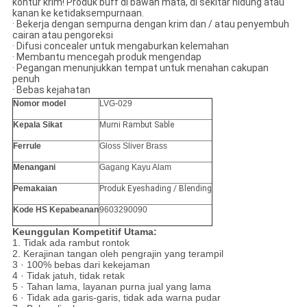
kontur krim! Produk buff di bawah mata, di sekitar hidung atau
kanan ke ketidaksempurnaan.
· Bekerja dengan sempurna dengan krim dan / atau penyembuh
cairan atau pengoreksi
· Difusi concealer untuk mengaburkan kelemahan
· Membantu mencegah produk mengendap
· Pegangan menunjukkan tempat untuk menahan cakupan
penuh
· Bebas kejahatan
Nomor model
LVG-029
Kepala Sikat
Murni
Rambut Sable
Ferrule
Gloss Sliver Brass
Menangani
Gagang Kayu Alam
Pemakaian
Produk Eyeshading / Blending
Kode HS Kepabeanan
9603290090
Keunggulan Kompetitif Utama:
1. Tidak ada rambut rontok
2. Kerajinan tangan oleh pengrajin yang terampil
3 · 100% bebas dari kekejaman
4 · Tidak jatuh, tidak retak
5 · Tahan lama, layanan purna jual yang lama
6 · Tidak ada garis-garis, tidak ada warna pudar