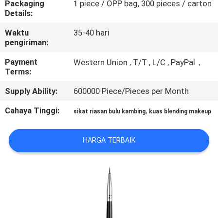
Packaging
1 piece / OPP bag, 300 pieces / carton
KUALITAS
Details:
Waktu
35-40 hari
SITEMAP
pengiriman:
Payment
Western Union , T/T , L/C , PayPal，
PRIVACY
Terms:
POLICY
Supply Ability:
600000 Piece/Pieces per Month
Cahaya Tinggi:
,
sikat riasan bulu kambing
kuas blending makeup
HARGA TERBAIK