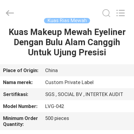
Changsha
Chanmy
Cosmetics
Co.,
Ltd.
Kuas Rias Mewah
All
Rights
Reserved.
Kuas Makeup Mewah Eyeliner
RUMAH
Dengan Bulu Alam Canggih
PRODUK
Untuk Ujung Presisi
TENTANG
Place of Origin:
China
KAMI
Nama merek:
Custom Private Label
Sertifikasi:
SGS , SOCIAL BV , INTERTEK AUDIT
TUR
Model Number:
LVG-042
PABRIK
Minimum Order
500 pieces
Quantity:
KONTROL