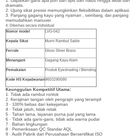
1. Dapatkan garis apa pun dari tipis dan halus hingga tebal dan
dramatis.
2. Ujung sikat presisi memungkinkan fleksibilitas dalam aplikasi.
3. Panjang gagang kayu yang nyaman
panjang
, seimbang, dan
memudahkan manuver.
4. Dikemas secara individual
Nomor model
LVG-042
Kepala Sikat
Murni
Rambut Sable
Ferrule
Gloss Sliver Brass
Menangani
Gagang Kayu Alam
Pemakaian
Produk Eyeshading / Blending
Kode HS Kepabeanan
9603290090
Keunggulan Kompetitif Utama:
1. Tidak ada rambut rontok
2. Kerajinan tangan oleh pengrajin yang terampil
3 · 100% bebas dari kekejaman
4 · Tidak jatuh, tidak retak
5 · Tahan lama, layanan purna jual yang lama
6 · Tidak ada garis-garis, tidak ada warna pudar
7 · Bahan lingkungan
8 · Pemeriksaan QC Standar AQL
9 · Audit Pabrik dan Perusahaan Bersertifikat ISO