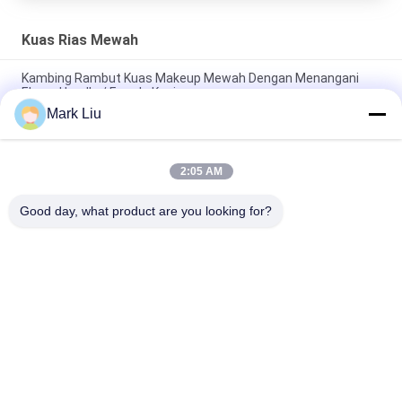
Kuas Rias Mewah
Kambing Rambut Kuas Makeup Mewah Dengan Menangani
Ebony Handle / Ferrule Kuningan
Mark Liu
Kuas makeup bubuk Beveled mewah Dengan Rambut Kambing
XGF Coklat Tua yang lembut dan Padat
2:05 AM
Luxury Artist Foundation Brush Dengan Rambut Sable Ultra
Deluxe Alam
Good day, what product are you looking for?
Bad Request
Semua
Kuas Makeup 
Kuas Rias Mewah
Berkualitas Tinggi
Private Label 
Kuas Rias Rambut 
Makeup Brushes
Alami