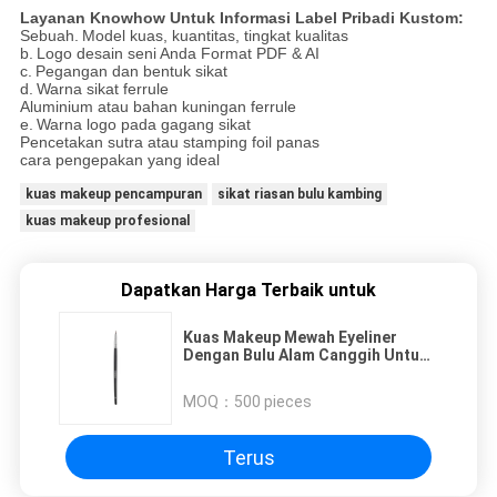
Layanan Knowhow Untuk Informasi Label Pribadi Kustom:
Sebuah.
Model kuas, kuantitas, tingkat kualitas
b.
Logo desain seni Anda Format PDF & AI
c.
Pegangan dan bentuk sikat
d.
Warna sikat ferrule
Aluminium atau bahan kuningan ferrule
e.
Warna logo pada gagang sikat
Pencetakan sutra atau stamping foil panas
cara pengepakan yang ideal
kuas makeup pencampuran
sikat riasan bulu kambing
kuas makeup profesional
Dapatkan Harga Terbaik untuk
Kuas Makeup Mewah Eyeliner
Dengan Bulu Alam Canggih Untuk
Ujung Presisi
MOQ：
500 pieces
Terus