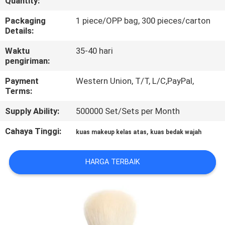
Quantity:
KUALITAS
Packaging
1 piece/OPP bag, 300 pieces/carton
Details:
SITEMAP
Waktu
35-40 hari
pengiriman:
PRIVACY
Payment
Western Union, T/T, L/C,PayPal,
POLICY
Terms:
Supply Ability:
500000 Set/Sets per Month
Cahaya Tinggi:
,
kuas makeup kelas atas
kuas bedak wajah
HARGA TERBAIK