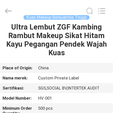
Changsha
Chanmy
Cosmetics
Co.,
Ltd.
Kuas Makeup Berkualitas Tinggi
All
Rights
Reserved.
Ultra Lembut ZGF Kambing
RUMAH
Rambut Makeup Sikat Hitam
PRODUK
Kayu Pegangan Pendek Wajah
Kuas
TENTANG
KAMI
Place of Origin:
China
Nama merek:
Custom Private Label
TUR
Sertifikasi:
SGS,SOCIAL BV,INTERTEK AUDIT
PABRIK
Model Number:
HV-001
KONTROL
Minimum Order
500 pcs