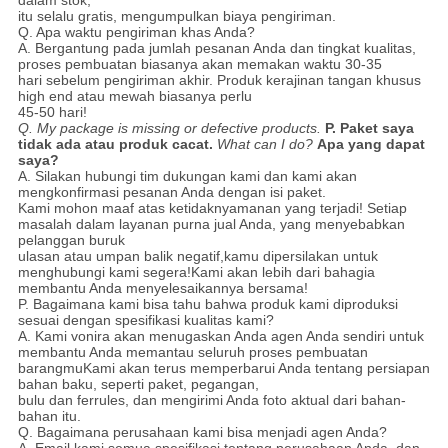
itu selalu gratis, mengumpulkan biaya pengiriman.
Q. Apa waktu pengiriman khas Anda?
A. Bergantung pada jumlah pesanan Anda dan tingkat kualitas,
proses pembuatan biasanya akan memakan waktu 30-35
hari sebelum pengiriman akhir. Produk kerajinan tangan khusus
high end atau mewah biasanya perlu
45-50 hari!
Q. My package is missing or defective products.
P. Paket saya
tidak ada atau produk cacat.
What can I do?
Apa yang dapat
saya?
A. Silakan hubungi tim dukungan kami dan kami akan
mengkonfirmasi pesanan Anda dengan isi paket.
Kami mohon maaf atas ketidaknyamanan yang terjadi!
Setiap
masalah dalam layanan purna jual Anda, yang menyebabkan
pelanggan buruk
ulasan atau umpan balik negatif,
kamu
dipersilakan untuk
menghubungi kami segera!
Kami akan lebih dari bahagia
membantu Anda menyelesaikannya bersama!
P. Bagaimana kami bisa tahu bahwa produk kami diproduksi
sesuai dengan spesifikasi kualitas kami?
A. Kami vonira akan menugaskan Anda agen Anda sendiri untuk
membantu Anda memantau seluruh proses pembuatan
barangmu
Kami akan terus memperbarui Anda tentang persiapan
bahan baku, seperti paket, pegangan,
bulu dan ferrules, dan mengirimi Anda foto aktual dari bahan-
bahan itu.
Q. Bagaimana perusahaan kami bisa menjadi agen Anda?
A. Email kami semua spesifikasi tentang perusahaan Anda, dan