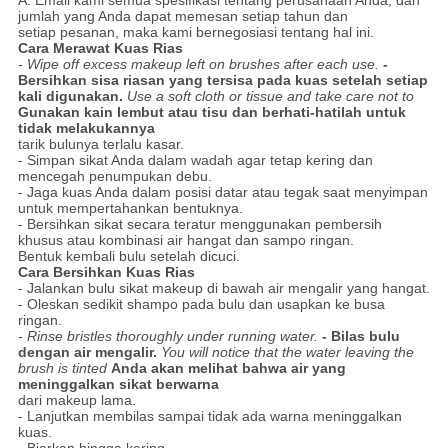
jumlah yang Anda dapat memesan setiap tahun dan
setiap pesanan, maka kami bernegosiasi tentang hal ini.
Cara Merawat Kuas Rias
- Wipe off excess makeup left on brushes after each use.
-
Bersihkan sisa riasan yang tersisa pada kuas setelah setiap
kali digunakan.
Use a soft cloth or tissue and take care not to
Gunakan kain lembut atau tisu dan berhati-hatilah untuk
tidak melakukannya
tarik bulunya terlalu kasar.
- Simpan sikat Anda dalam wadah agar tetap kering dan
mencegah penumpukan debu.
- Jaga kuas Anda dalam posisi datar atau tegak saat menyimpan
untuk mempertahankan bentuknya.
- Bersihkan sikat secara teratur menggunakan pembersih
khusus atau kombinasi air hangat dan sampo ringan.
Bentuk kembali bulu setelah dicuci.
Cara Bersihkan Kuas Rias
- Jalankan bulu sikat makeup di bawah air mengalir yang hangat.
- Oleskan sedikit shampo pada bulu dan usapkan ke busa
ringan.
- Rinse bristles thoroughly under running water.
- Bilas bulu
dengan air mengalir.
You will notice that the water leaving the
brush is tinted
Anda akan melihat bahwa air yang
meninggalkan sikat berwarna
dari makeup lama.
- Lanjutkan membilas sampai tidak ada warna meninggalkan
kuas.
- Biarkan hingga kering.