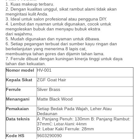
1. Kuas makeup terbaru.
2. Dengan kualitas unggul, sikat rambut alami tidak akan
mengiritasi kulit Anda.
3. Ideal untuk salon profesional atau pengguna DIY.
4. Lembut dan nyaman untuk digunakan, cocok untuk
mengoleskan bubuk dan menyapu bubuk ekstra
dari wajahmu.
5. Mudah digunakan dan nyaman untuk dibawa.
6. Setiap pegangan terbuat dari sumber kayu ringan dan
berkelanjutan yang menerima 8 lapis cat,
membuatnya tahan gores dan dijamin tahan lama.
7. Ferrule dibuat dengan kuningan kinerja tinggi untuk daya
tahan dan kekuatan.
Nomor model
HV-001
Kepala Sikat
ZGF Goat Hair
Ferrule
Sliver Brass
Menangani
Matte Black Wood
Pemakaian
Setiap Bedak Pada Wajah, Leher Atau
Dedaunan
Data teknis
A: Panjang Penuh: 130mm B: Panjang Rambut:
37mm
C: Lebar Alami: 44mm
D: Lebar Kaki Ferrule: 28mm
Kode HS
9603290090