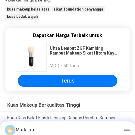
kuas makeup kelas atas
sikat foundation penyangga
kuas bedak wajah
Dapatkan Harga Terbaik untuk
Ultra Lembut ZGF Kambing
Rambut Makeup Sikat Hitam Kayu
Pegangan Pendek Wajah Kuas
MOQ：
500 pcs
Terus
Kuas Makeup Berkualitas Tinggi
Kuas Rias Bulat Klasik Lengkap Dengan Rambut Kambing
Ekstra Lembut
Mark Liu
Vonira Beauty Kuas Rias Rambut Kambing Besar Kipas /