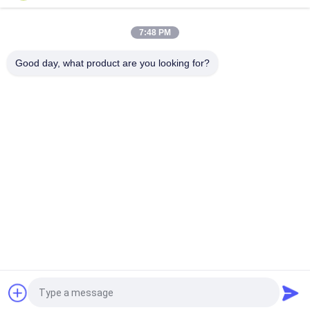
Pegangan Kayu Kuas Rias Kelas Atas
7:48 PM
Kuas Rias Rambut Kambing Sheer Sangat Lembut Dengan
Pegangan Kayu Hitam
Good day, what product are you looking for?
Bad Request
Semua
Kuas Makeup 
Kuas Rias Mewah
Berkualitas Tinggi
Private Label 
Kuas Rias Rambut 
Makeup Brushes
Alami
Kuas Makeup 
Set Kuas Rias 
Sintetis
Profesional
Set Kuas Rias 
Koleksi Kuas Rias
Perjalanan
Quote request suatu