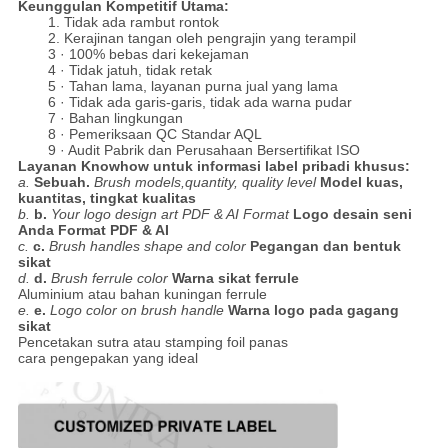
Keunggulan Kompetitif Utama:
1. Tidak ada rambut rontok
2. Kerajinan tangan oleh pengrajin yang terampil
3 · 100% bebas dari kekejaman
4 · Tidak jatuh, tidak retak
5 · Tahan lama, layanan purna jual yang lama
6 · Tidak ada garis-garis, tidak ada warna pudar
7 · Bahan lingkungan
8 · Pemeriksaan QC Standar AQL
9 · Audit Pabrik dan Perusahaan Bersertifikat ISO
Layanan Knowhow untuk informasi label pribadi khusus:
a.
Sebuah.
Brush models,quantity, quality level
Model kuas,
kuantitas, tingkat kualitas
b.
b.
Your logo design art PDF & AI Format
Logo desain seni
Anda Format PDF & AI
c.
c.
Brush handles shape and color
Pegangan dan bentuk
sikat
d.
d.
Brush ferrule color
Warna sikat ferrule
Aluminium atau bahan kuningan ferrule
e.
e.
Logo color on brush handle
Warna logo pada gagang
sikat
Pencetakan sutra atau stamping foil panas
cara pengepakan yang ideal