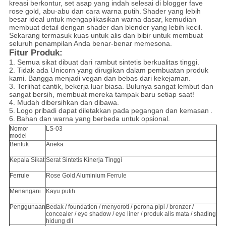
kreasi berkontur, set asap yang indah selesai di blogger fave
rose gold, abu-abu dan cara warna putih.
Shader yang lebih
besar ideal untuk mengaplikasikan warna dasar, kemudian
membuat detail dengan shader dan blender yang lebih kecil.
Sekarang termasuk kuas untuk alis dan bibir untuk membuat
seluruh penampilan Anda benar-benar memesona.
Fitur Produk:
1. Semua sikat dibuat dari rambut sintetis berkualitas tinggi.
2. Tidak ada Unicorn yang dirugikan dalam pembuatan produk
kami. Bangga menjadi vegan dan bebas dari kekejaman.
3. Terlihat cantik, bekerja luar biasa. Bulunya sangat lembut dan
sangat bersih, membuat mereka tampak baru setiap saat!
4. Mudah dibersihkan dan dibawa.
5.
Logo pribadi dapat diletakkan pada pegangan dan kemasan
.
6.
Bahan dan warna yang berbeda untuk opsional.
Nomor
LS-03
model
Bentuk
Aneka
Kepala Sikat
Serat Sintetis Kinerja Tinggi
Ferrule
Rose Gold Aluminium Ferrule
Menangani
Kayu putih
Penggunaan
Bedak / foundation / menyoroti / perona pipi / bronzer /
concealer / eye shadow / eye liner / produk alis mata / shading
hidung dll