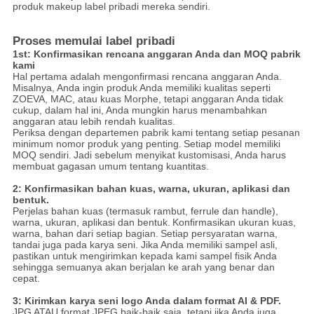
produk makeup label pribadi mereka sendiri.
Proses memulai label pribadi
1st: Konfirmasikan rencana anggaran Anda dan MOQ pabrik
kami
Hal pertama adalah mengonfirmasi rencana anggaran Anda.
Misalnya, Anda ingin produk Anda memiliki kualitas seperti
ZOEVA, MAC, atau kuas Morphe, tetapi anggaran Anda tidak
cukup, dalam hal ini, Anda mungkin harus menambahkan
anggaran atau lebih rendah kualitas.
Periksa dengan departemen pabrik kami tentang setiap pesanan
minimum nomor produk yang penting.
Setiap model memiliki
MOQ sendiri.
Jadi sebelum menyikat kustomisasi, Anda harus
membuat gagasan umum tentang kuantitas.
2: Konfirmasikan bahan kuas, warna, ukuran, aplikasi dan
bentuk.
Perjelas bahan kuas (termasuk rambut, ferrule dan handle),
warna, ukuran, aplikasi dan bentuk.
Konfirmasikan ukuran kuas,
warna, bahan dari setiap bagian.
Setiap persyaratan warna,
tandai juga pada karya seni. Jika Anda memiliki sampel asli,
pastikan untuk mengirimkan kepada kami sampel fisik Anda
sehingga semuanya akan berjalan ke arah yang benar dan
cepat.
3: Kirimkan karya seni logo Anda dalam format AI & PDF.
JPG ATAU format JPEG baik-baik saja, tetapi jika Anda juga