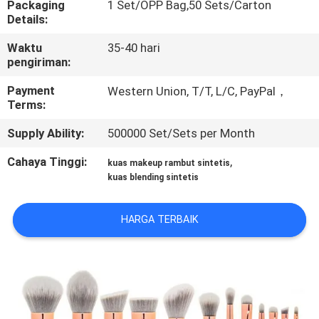
Packaging
1 Set/OPP Bag,50 Sets/Carton
KUALITAS
Details:
Waktu
35-40 hari
SITEMAP
pengiriman:
Payment
Western Union, T/T, L/C, PayPal，
PRIVACY
Terms:
POLICY
Supply Ability:
500000 Set/Sets per Month
Cahaya Tinggi:
,
kuas makeup rambut sintetis
kuas blending sintetis
HARGA TERBAIK