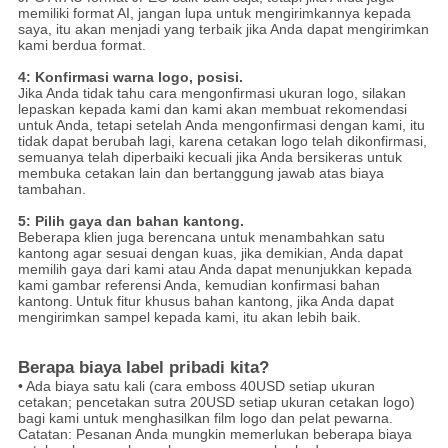
memiliki format AI, jangan lupa untuk mengirimkannya kepada
saya, itu akan menjadi yang terbaik jika Anda dapat mengirimkan
kami berdua format.
4: Konfirmasi warna logo, posisi.
Jika Anda tidak tahu cara mengonfirmasi ukuran logo, silakan
lepaskan kepada kami dan kami akan membuat rekomendasi
untuk Anda, tetapi setelah Anda mengonfirmasi dengan kami, itu
tidak dapat berubah lagi, karena cetakan logo telah dikonfirmasi,
semuanya telah diperbaiki kecuali jika Anda bersikeras untuk
membuka cetakan lain dan bertanggung jawab atas biaya
tambahan.
5: Pilih gaya dan bahan kantong.
Beberapa klien juga berencana untuk menambahkan satu
kantong agar sesuai dengan kuas, jika demikian, Anda dapat
memilih gaya dari kami atau Anda dapat menunjukkan kepada
kami gambar referensi Anda, kemudian konfirmasi bahan
kantong.
Untuk fitur khusus bahan kantong, jika Anda dapat
mengirimkan sampel kepada kami, itu akan lebih baik.
Berapa biaya label pribadi kita?
• Ada biaya satu kali (cara emboss 40USD setiap ukuran
cetakan; pencetakan sutra 20USD setiap ukuran cetakan logo)
bagi kami untuk menghasilkan film logo dan pelat pewarna.
Catatan: Pesanan Anda mungkin memerlukan beberapa biaya