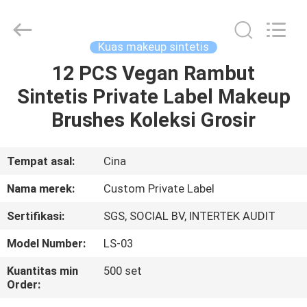
Changsha
Chanmy
Cosmetics
Co.,
Ltd.
Kuas makeup sintetis
All
Rights
Reserved.
12 PCS Vegan Rambut
RUMAH
Sintetis Private Label Makeup
PRODUK
Brushes Koleksi Grosir
TENTANG
Tempat asal:
Cina
KAMI
Nama merek:
Custom Private Label
Sertifikasi:
SGS, SOCIAL BV, INTERTEK AUDIT
TUR
Model Number:
LS-03
PABRIK
Kuantitas min
500 set
Order:
KONTROL