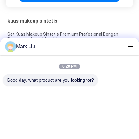
kuas makeup sintetis
Set Kuas Makeup Sintetis Premium Prefesional Dengan
Pegangan Merah Mengkilap
Mark Liu
Kuas Rias Rambut Sintetis Alami Presisi Luar Biasa Alat
Kecantikan Lengkap
6:28 PM
15 Piece Sintetis Makeup Brushes Set Mewah Pemegang
Kuas Makeup Eksklusif
Good day, what product are you looking for?
Bad Request
Semua
Kuas Makeup 
Kuas Rias Mewah
Berkualitas Tinggi
Private Label 
Kuas Rias Rambut 
Makeup Brushes
Alami