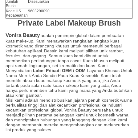
Jumlah
Disesuaikan
Brush
Kode HS
9603290090
Kepabeanan
Private Label Makeup Brush
Vonira Beauty
adalah pemimpin global dalam pembuatan
kuas make-up.
Kami menawarkan rangkaian lengkap kuas
kosmetik yang dirancang khusus untuk memenuhi berbagai
kebutuhan aplikasi.
Desain kami meliputi pilihan unik rambut,
ferrules, dan gagang.
Semua kuas kami dibuat untuk
memberikan perlindungan tanpa cacat.
Kuas khusus meliputi
opsi ramah lingkungan, set kromatik dan kuas. Kami
Menyediakan
Label Pribadi OEM / ODM
Layanan Khusus Untuk
Nama Merek Anda Sendiri Pada Kuas Kosmetik. Kami telah
memiliki ribuan kuas makeup kosmetik yang ada, jika Anda
tertarik pada salah satu kuas makeup kami yang ada, Anda
hanya perlu memberi tahu kami yang mana yang Anda butuhkan
atau kirim gambar.
Misi kami adalah mendistribusikan jajaran penuh kosmetik warna
berkualitas tinggi dan alat kecantikan profesional ke industri
kecantikan profesional global.
Vonira Beauty
berusaha untuk
menjadi pilihan pertama pelanggan kami untuk kosmetik warna
dan menciptakan hubungan yang langgeng dengan klien kami
dengan membantu mereka mengembangkan dan meluncurkan
lini produk yang sukses.