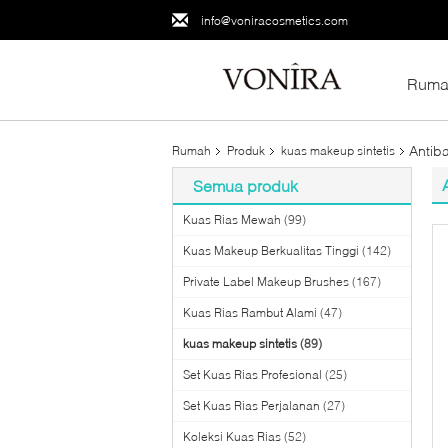
info@voniracosmetics.com
Ruma
Antib
Rumah
Produk
kuas makeup sintetis
Semua produk
Kuas Rias Mewah
(99)
Kuas Makeup Berkualitas Tinggi
(142)
Private Label Makeup Brushes
(167)
Kuas Rias Rambut Alami
(47)
kuas makeup sintetis
(89)
Set Kuas Rias Profesional
(25)
Set Kuas Rias Perjalanan
(27)
Koleksi Kuas Rias
(52)