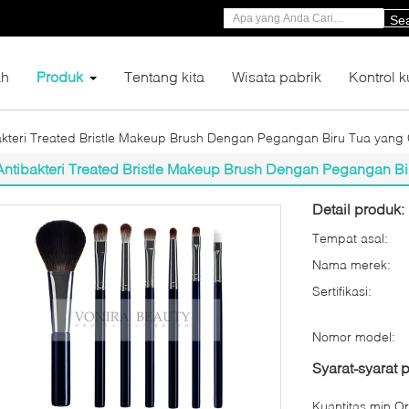
Se
h
Produk
Tentang kita
Wisata pabrik
Kontrol k
akteri Treated Bristle Makeup Brush Dengan Pegangan Biru Tua yang 
Antibakteri Treated Bristle Makeup Brush Dengan Pegangan Bi
Detail produk:
Tempat asal:
Nama merek:
Sertifikasi:
Nomor model:
Syarat-syarat
Kuantitas min Or