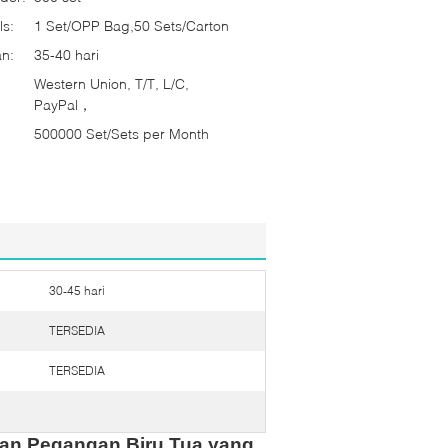
ls:
1 Set/OPP Bag,50 Sets/Carton
n:
35-40 hari
Western Union, T/T, L/C,
PayPal，
500000 Set/Sets per Month
30-45 hari
TERSEDIA
TERSEDIA
gan Pegangan Biru Tua yang