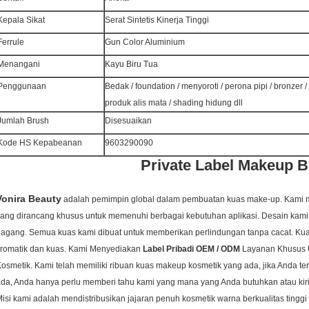
Kepala Sikat
Serat Sintetis Kinerja Tinggi
Ferrule
Gun Color Aluminium
Menangani
Kayu Biru Tua
Penggunaan
Bedak / foundation / menyoroti / perona pipi / bronzer /
produk alis mata / shading hidung dll
Jumlah Brush
Disesuaikan
Kode HS Kepabeanan
9603290090
Private Label Makeup 
Vonira Beauty
adalah pemimpin global dalam pembuatan kuas make-up.
Kami 
ang dirancang khusus untuk memenuhi berbagai kebutuhan aplikasi.
Desain kami 
gagang.
Semua kuas kami dibuat untuk memberikan perlindungan tanpa cacat.
Kua
kromatik dan kuas. Kami Menyediakan
Label Pribadi OEM / ODM
Layanan Khusus 
osmetik. Kami telah memiliki ribuan kuas makeup kosmetik yang ada, jika Anda te
da, Anda hanya perlu memberi tahu kami yang mana yang Anda butuhkan atau kir
isi kami adalah mendistribusikan jajaran penuh kosmetik warna berkualitas tinggi d