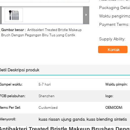
Packaging Detai
Waktu pengirima
Payment Terms:
Gambar besar :
Antibakteri Treated Bristle Makeup
Brush Dengan Pegangan Biru Tua yang Cantik
Supply Ability:
Kontak
Detil Deskripsi produk
Sampel waktu:
5-7 hari
Waktu pimpin:
FOB pelabuhan:
Shenzhen
logo:
Items Per Set:
Customized
OEM/ODM:
kuas riasan ujung ganda
kuas blending sintetis
Menyoroti:
,
Antibakteri Treated Bristle Makeup Brushes Den