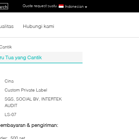
Quote request suatu
|
Indonesian
arch
ualitas
Hubungi kami
Cantik
ru Tua yang Cantik
Cina
Custom Private Label
SGS, SOCIAL BV, INTERTEK
AUDIT
LS-07
 pembayaran & pengiriman:
der:
500 set