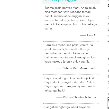
Terima kasih banyak Mark, Anda selalu
bisa memberi saya rencana terbaik,
dan itu membuat pelanggan saya
merasa hebat, saya harap kami dapat
S
memiliki kesempatan lain untuk bekerja
sama.
d
—— Tara AU
e
Baru saja menerima paket vonira, itu
selalu menarik, karena kualitasnya
benar-benar menakjubkan, seperti
halnya misi vonira untuk menghasilkan
kuas makeup terbaik untuk wanita.
2
—— Sateria Mills Makeup Artist
3
Saya puas dengan kuas makeup Anda.
Saya pikir itu sangat indah dan Praktis.
5
Saya juga puas dengan layanan Anda.
6
Ini sangat baik!
7
—— Viktoria Steinbach Jerman
Sangat menghargai untuk layanan