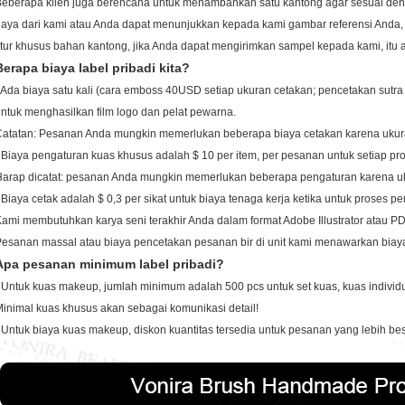
eberapa klien juga berencana untuk menambahkan satu kantong agar sesuai deng
aya dari kami atau Anda dapat menunjukkan kepada kami gambar referensi Anda,
itur khusus bahan kantong, jika Anda dapat mengirimkan sampel kepada kami, itu a
Berapa biaya label pribadi kita?
 Ada biaya satu kali (cara emboss 40USD setiap ukuran cetakan; pencetakan sutr
ntuk menghasilkan film logo dan pelat pewarna.
Catatan: Pesanan Anda mungkin memerlukan beberapa biaya cetakan karena uku
 Biaya pengaturan kuas khusus adalah $ 10 per item, per pesanan untuk setiap pr
Harap dicatat: pesanan Anda mungkin memerlukan beberapa pengaturan karena 
 Biaya cetak adalah $ 0,3 per sikat untuk biaya tenaga kerja ketika untuk proses 
ami membutuhkan karya seni terakhir Anda dalam format Adobe Illustrator atau PD
esanan massal atau biaya pencetakan pesanan bir di unit kami menawarkan bia
Apa pesanan minimum label pribadi?
 Untuk kuas makeup, jumlah minimum adalah 500 pcs untuk set kuas, kuas individ
inimal kuas khusus akan sebagai komunikasi detail!
 Untuk biaya kuas makeup, diskon kuantitas tersedia untuk pesanan yang lebih bes