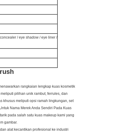
 concealer / eye shadow / eye liner /
Brush
menawarkan rangkaian lengkap kuas kosmetik
meliputi pilihan unik rambut, ferrules, dan
s khusus meliputi opsi ramah lingkungan, set
Untuk Nama Merek Anda Sendiri Pada Kuas
rtarik pada salah satu kuas makeup kami yang
im gambar.
an alat kecantikan profesional ke industri