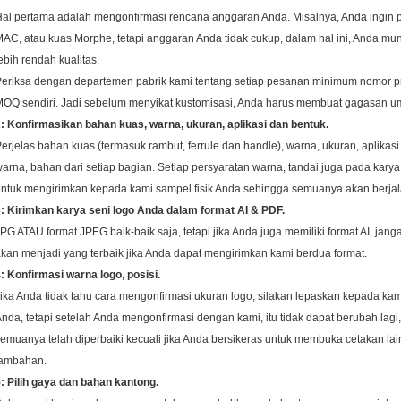
al pertama adalah mengonfirmasi rencana anggaran Anda. Misalnya, Anda ingin p
AC, atau kuas Morphe, tetapi anggaran Anda tidak cukup, dalam hal ini, Anda 
ebih rendah kualitas.
eriksa dengan departemen pabrik kami tentang setiap pesanan minimum nomor p
OQ sendiri.
Jadi sebelum menyikat kustomisasi, Anda harus membuat gagasan um
: Konfirmasikan bahan kuas, warna, ukuran, aplikasi dan bentuk.
erjelas bahan kuas (termasuk rambut, ferrule dan handle), warna, ukuran, aplikasi
arna, bahan dari setiap bagian.
Setiap persyaratan warna, tandai juga pada karya 
ntuk mengirimkan kepada kami sampel fisik Anda sehingga semuanya akan berjal
: Kirimkan karya seni logo Anda dalam format AI & PDF.
PG ATAU format JPEG baik-baik saja, tetapi jika Anda juga memiliki format AI, ja
kan menjadi yang terbaik jika Anda dapat mengirimkan kami berdua format.
: Konfirmasi warna logo, posisi.
ika Anda tidak tahu cara mengonfirmasi ukuran logo, silakan lepaskan kepada k
nda, tetapi setelah Anda mengonfirmasi dengan kami, itu tidak dapat berubah lagi,
emuanya telah diperbaiki kecuali jika Anda bersikeras untuk membuka cetakan la
tambahan.
: Pilih gaya dan bahan kantong.