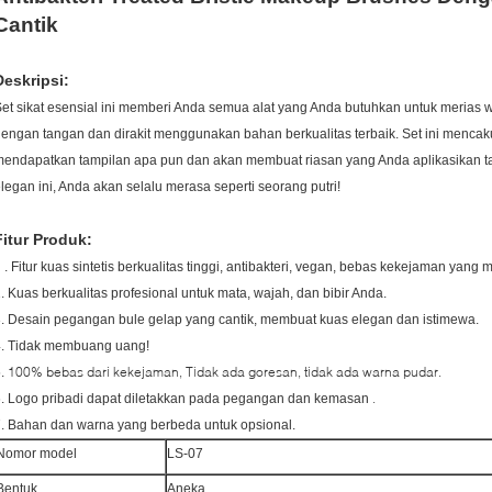
Cantik
Deskripsi:
et sikat esensial ini memberi Anda semua alat yang Anda butuhkan untuk merias w
engan tangan dan dirakit menggunakan bahan berkualitas terbaik. Set ini menca
mendapatkan tampilan apa pun dan akan membuat riasan yang Anda aplikasikan 
legan ini, Anda akan selalu merasa seperti seorang putri!
Fitur Produk:
1
.
Fitur kuas sintetis berkualitas tinggi, antibakteri, vegan, bebas kekejaman yang
. Kuas berkualitas profesional untuk mata, wajah, dan bibir Anda.
. Desain pegangan bule gelap yang cantik, membuat kuas elegan dan istimewa.
4. Tidak membuang uang!
100% bebas dari kekejaman, Tidak ada goresan, tidak ada warna pudar.
.
.
.
Logo pribadi dapat diletakkan pada pegangan dan kemasan
.
Bahan dan warna yang berbeda untuk opsional.
Nomor model
LS-07
Bentuk
Aneka