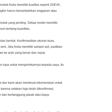
roduk Anda memiliki kualitas seperti ZOEVA,
mungkin harus menambahkan anggaran atau
roduk yang penting.
Setiap model memiliki
um tentang kuantitas.
 dan bentuk.
Konfirmasikan ukuran kuas,
seni. Jika Anda memiliki sampel asli, pastikan
an ke arah yang benar dan cepat.
ngan lupa untuk mengirimkannya kepada saya, itu
ami dan kami akan membuat rekomendasi untuk
 karena cetakan logo telah dikonfirmasi,
in dan bertanggung jawab atas biaya