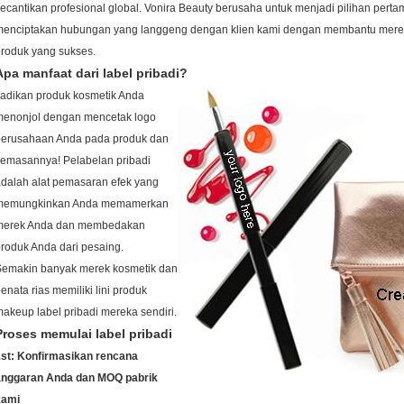
ecantikan profesional global.
Vonira Beauty
berusaha untuk menjadi pilihan pert
menciptakan hubungan yang langgeng dengan klien kami dengan membantu mere
roduk yang sukses.
Apa manfaat dari label pribadi?
adikan produk kosmetik Anda
menonjol dengan mencetak logo
perusahaan Anda pada produk dan
kemasannya!
Pelabelan pribadi
dalah alat pemasaran efek yang
memungkinkan Anda memamerkan
merek Anda dan membedakan
roduk Anda dari pesaing.
Semakin banyak merek kosmetik dan
enata rias memiliki lini produk
akeup label pribadi mereka sendiri.
Proses memulai label pribadi
1st: Konfirmasikan rencana
anggaran Anda dan MOQ pabrik
kami