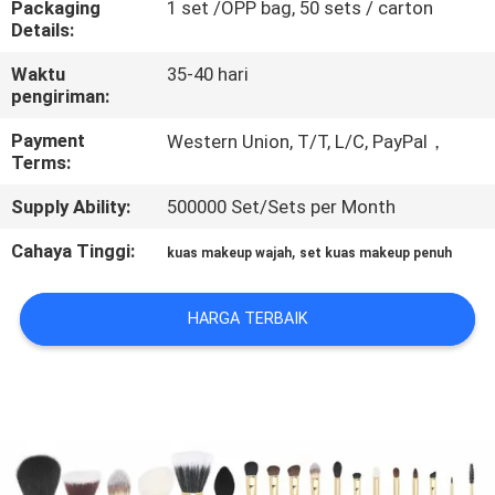
Packaging
1 set /OPP bag, 50 sets / carton
KUALITAS
Details:
Waktu
35-40 hari
SITEMAP
pengiriman:
Payment
Western Union, T/T, L/C, PayPal，
PRIVACY
Terms:
POLICY
Supply Ability:
500000 Set/Sets per Month
Cahaya Tinggi:
,
kuas makeup wajah
set kuas makeup penuh
HARGA TERBAIK