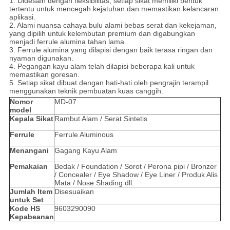
1. Didesain dengan fleksibilitas, setiap sikat memiliki bentuk
tertentu untuk mencegah kejatuhan dan memastikan kelancaran
aplikasi.
2. Alami nuansa cahaya bulu alami bebas serat dan kekejaman,
yang dipilih untuk kelembutan premium dan digabungkan
menjadi ferrule alumina tahan lama.
3. Ferrule alumina yang dilapisi dengan baik terasa ringan dan
nyaman digunakan.
4. Pegangan kayu alam telah dilapisi beberapa kali untuk
memastikan goresan.
5. Setiap sikat dibuat dengan hati-hati oleh pengrajin terampil
menggunakan teknik pembuatan kuas canggih.
Nomor
MD-07
model
Kepala Sikat
Rambut Alam / Serat Sintetis
Ferrule
Ferrule Aluminous
Menangani
Gagang Kayu Alam
Pemakaian
Bedak / Foundation / Sorot / Perona pipi / Bronzer
/ Concealer / Eye Shadow / Eye Liner / Produk Alis
Mata / Nose Shading dll.
Jumlah Item
Disesuaikan
untuk Set
Kode HS
9603290090
Kepabeanan