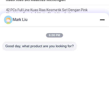
42 PCs Full Line Kuas Rias Kosmetik Set Dengan Pink
Aluminium Ferrule & Matte Black Handle Kayu
Mark Liu
Label Pribadi Makeup Brushes Swasta 24pcs Dengan Dua
Warna Untuk Memilih
6:08 PM
Private Label Rose Gold Kuas Makeup 25pcs Kuas Rias Mata
Set
Good day, what product are you looking for?
Bad Request
Semua
Kuas Makeup 
Kuas Rias Mewah
Berkualitas Tinggi
Private Label 
Kuas Rias Rambut 
Makeup Brushes
Alami
Kuas Makeup 
Set Kuas Rias 
Sintetis
Profesional