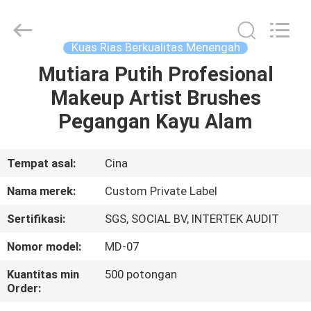
Changsha
Chanmy
Cosmetics
Co.,
Ltd.
Kuas Rias Berkualitas Menengah
All
Rights
Reserved.
Mutiara Putih Profesional
RUMAH
Makeup Artist Brushes
PRODUK
Pegangan Kayu Alam
TENTANG
Tempat asal:
Cina
KAMI
Nama merek:
Custom Private Label
Sertifikasi:
SGS, SOCIAL BV, INTERTEK AUDIT
TUR
Nomor model:
MD-07
PABRIK
Kuantitas min
500 potongan
Order:
KONTROL