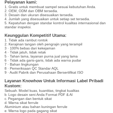
Pelayanan kami:
1. Gratis untuk membuat sampel sesuai kebutuhan Anda.
2. OEM, ODM dan OBM tersedia.
3. Desain dan ukuran disesuaikan tersedia.
4. Jumlah yang disesuaikan untuk setiap set tersedia.
5. Kepatuhan dengan standar kontrol kualitas internasional dan
standar inspeksi.
Keunggulan Kompetitif Utama:
1. Tidak ada rambut rontok
2. Kerajinan tangan oleh pengrajin yang terampil
3 · 100% bebas dari kekejaman
4 · Tidak jatuh, tidak retak
5 · Tahan lama, layanan purna jual yang lama
6 · Tidak ada garis-garis, tidak ada warna pudar
7 · Bahan lingkungan
8 · Pemeriksaan QC Standar AQL
9 · Audit Pabrik dan Perusahaan Bersertifikat ISO
Layanan Knowhow Untuk Informasi Label Pribadi
Kustom:
Sebuah.
Model kuas, kuantitas, tingkat kualitas
b.
Logo desain seni Anda Format PDF & AI
c.
Pegangan dan bentuk sikat
d.
Warna sikat ferrule
Aluminium atau bahan kuningan ferrule
e.
Warna logo pada gagang sikat