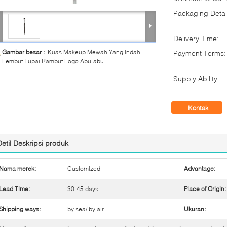
Packaging Detai
Delivery Time:
Gambar besar :
Kuas Makeup Mewah Yang Indah
Payment Terms:
Lembut Tupai Rambut Logo Abu-abu
Supply Ability:
Kontak
Detil Deskripsi produk
Nama merek:
Customized
Advantage:
Lead Time:
30-45 days
Place of Origin:
Shipping ways:
by sea/ by air
Ukuran: