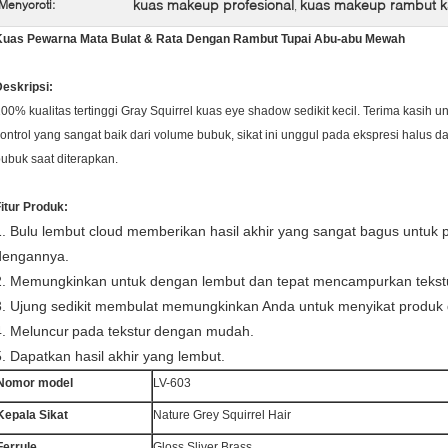
kuas makeup profesional
kuas makeup rambut 
Menyoroti:
,
Kuas Pewarna Mata Bulat & Rata Dengan Rambut Tupai Abu-abu Mewah
eskripsi:
00% kualitas tertinggi Gray Squirrel kuas eye shadow sedikit kecil. Terima kasih 
ontrol yang sangat baik dari volume bubuk, sikat ini unggul pada ekspresi halus
ubuk saat diterapkan.
itur Produk:
1. Bulu lembut cloud memberikan hasil akhir yang sangat bagus untuk
dengannya.
2. Memungkinkan untuk dengan lembut dan tepat mencampurkan tekstur 
3. Ujung sedikit membulat memungkinkan Anda untuk menyikat produk d
4. Meluncur
pada tekstur
dengan mudah.
5. Dapatkan hasil akhir yang lembut.
Nomor model
LV-603
Kepala Sikat
Nature Grey Squirrel Hair
Ferrule
Gloss Sliver Brass