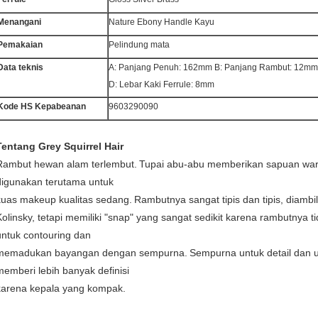
Menangani
Nature Ebony Handle Kayu
Pemakaian
Pelindung mata
Data teknis
A: Panjang Penuh: 162mm B: Panjang Rambut: 12mm
D: Lebar Kaki Ferrule: 8mm
Kode HS Kepabeanan
9603290090
Tentang Grey Squirrel Hair
Rambut hewan alam terlembut.
Tupai abu-abu memberikan sapuan war
digunakan terutama untuk
kuas makeup kualitas sedang.
Rambutnya sangat tipis dan tipis, diambil
Kolinsky, tetapi memiliki "snap" yang sangat sedikit karena rambutnya tid
untuk contouring dan
memadukan bayangan dengan sempurna.
Sempurna untuk detail dan u
memberi lebih banyak definisi
karena kepala yang kompak.