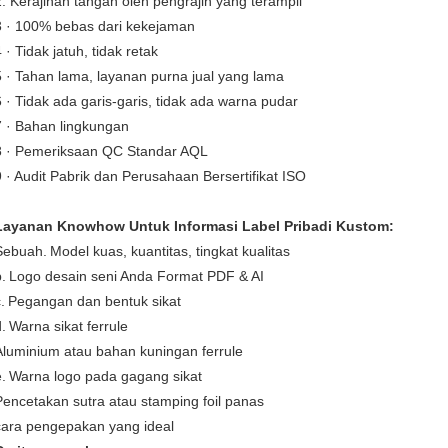
2. Kerajinan tangan oleh pengrajin yang terampil
3 · 100% bebas dari kekejaman
 · Tidak jatuh, tidak retak
5 · Tahan lama, layanan purna jual yang lama
6 · Tidak ada garis-garis, tidak ada warna pudar
7 · Bahan lingkungan
8 · Pemeriksaan QC Standar AQL
9 · Audit Pabrik dan Perusahaan Bersertifikat ISO
Layanan Knowhow Untuk Informasi Label Pribadi Kustom:
Sebuah.
Model kuas, kuantitas, tingkat kualitas
.
Logo desain seni Anda Format PDF & AI
.
Pegangan dan bentuk sikat
.
Warna sikat ferrule
Aluminium atau bahan kuningan ferrule
.
Warna logo pada gagang sikat
Pencetakan sutra atau stamping foil panas
cara pengepakan yang ideal