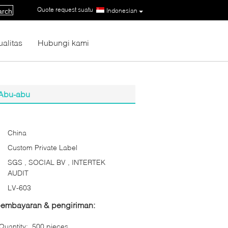
Quote request suatu
|
Indonesian
arch
ualitas
Hubungi kami
 Abu-abu
China
Custom Private Label
SGS , SOCIAL BV , INTERTEK
AUDIT
LV-603
 pembayaran & pengiriman:
uantity:
500 pieces