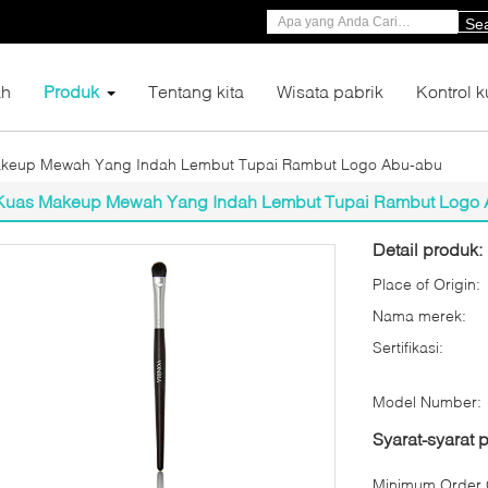
Se
h
Produk
Tentang kita
Wisata pabrik
Kontrol k
keup Mewah Yang Indah Lembut Tupai Rambut Logo Abu-abu
Kuas Makeup Mewah Yang Indah Lembut Tupai Rambut Logo
Detail produk:
Place of Origin:
Nama merek:
Sertifikasi:
Model Number:
Syarat-syarat
Minimum Order Q