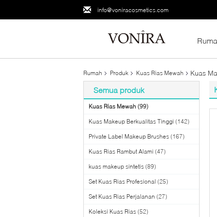
info@voniracosmetics.com
Ruma
Kuas Ma
Rumah
Produk
Kuas Rias Mewah
Semua produk
Kuas Rias Mewah
(99)
Kuas Makeup Berkualitas Tinggi
(142)
Private Label Makeup Brushes
(167)
Kuas Rias Rambut Alami
(47)
kuas makeup sintetis
(89)
Set Kuas Rias Profesional
(25)
Set Kuas Rias Perjalanan
(27)
Koleksi Kuas Rias
(52)