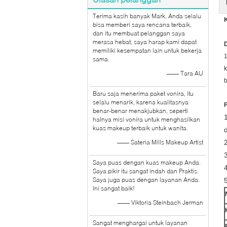
Terima kasih banyak Mark, Anda selalu
bisa memberi saya rencana terbaik,
dan itu membuat pelanggan saya
merasa hebat, saya harap kami dapat
D
memiliki kesempatan lain untuk bekerja
1
sama.
k
—— Tara AU
b
Baru saja menerima paket vonira, itu
selalu menarik, karena kualitasnya
F
benar-benar menakjubkan, seperti
halnya misi vonira untuk menghasilkan
kuas makeup terbaik untuk wanita.
—— Sateria Mills Makeup Artist
Saya puas dengan kuas makeup Anda.
Saya pikir itu sangat indah dan Praktis.
Saya juga puas dengan layanan Anda.
Ini sangat baik!
—— Viktoria Steinbach Jerman
Sangat menghargai untuk layanan