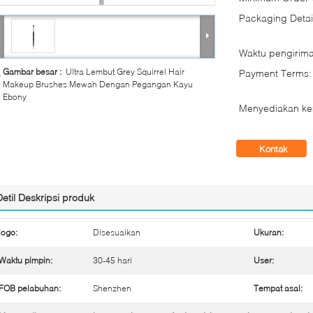
Packaging Detai
Waktu pengirima
Gambar besar :
Ultra Lembut Grey Squirrel Hair
Payment Terms:
Makeup Brushes Mewah Dengan Pegangan Kayu
Ebony
Menyediakan k
Kontak
Detil Deskripsi produk
logo:
Disesuaikan
Ukuran:
Waktu pimpin:
30-45 hari
User:
FOB pelabuhan:
Shenzhen
Tempat asal: