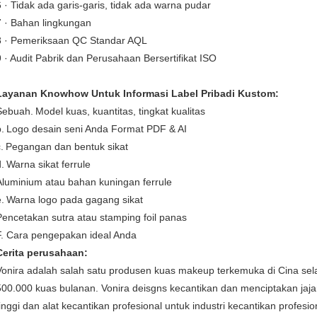
6 · Tidak ada garis-garis, tidak ada warna pudar
7 · Bahan lingkungan
8 · Pemeriksaan QC Standar AQL
9 · Audit Pabrik dan Perusahaan Bersertifikat ISO
Layanan Knowhow Untuk Informasi Label Pribadi Kustom:
Sebuah.
Model kuas, kuantitas, tingkat kualitas
.
Logo desain seni Anda Format PDF & AI
.
Pegangan dan bentuk sikat
.
Warna sikat ferrule
Aluminium atau bahan kuningan ferrule
.
Warna logo pada gagang sikat
Pencetakan sutra atau stamping foil panas
F. Cara pengepakan ideal Anda
Cerita perusahaan:
Vonira adalah salah satu produsen kuas makeup terkemuka di Cina sel
500.000 kuas bulanan. Vonira deisgns kecantikan dan menciptakan jaja
tinggi dan alat kecantikan profesional untuk industri kecantikan profesio