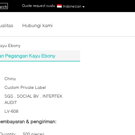
Quote request suatu
|
Indonesian
arch
ualitas
Hubungi kami
Kayu Ebony
gan Pegangan Kayu Ebony
China
Custom Private Label
SGS , SOCIAL BV , INTERTEK
AUDIT
LV-608
 pembayaran & pengiriman:
uantity:
500 pieces