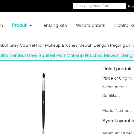
Se
h
Produk
Tentang kita
Wisata pabrik
Kontrol k
embut Grey Squirrel Hair Makeup Brushes Mewah Dengan Pegangan 
Ultra Lembut Grey Squirrel Hair Makeup Brushes Mewah Den
Detail produk:
Place of Origin:
Nama merek:
Sertifikasi:
Model Number:
Syarat-syarat
Minimum Order Q