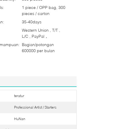
ls:
1 piece / OPP bag, 300
pieces / carton
n:
35-40days
Western Union , T/T ,
L/C , PayPal，
emampuan:
Bagian/potongan
600000 per bulan
teratur
Professional Artist / Starters
HuNan