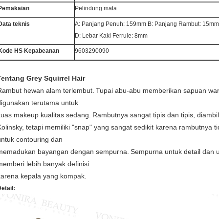
Pemakaian
Pelindung mata
Data teknis
A: Panjang Penuh: 159mm B: Panjang Rambut: 15mm 
D: Lebar Kaki Ferrule: 8mm
Kode HS Kepabeanan
9603290090
Tentang Grey Squirrel Hair
Rambut hewan alam terlembut.
Tupai abu-abu memberikan sapuan war
digunakan terutama untuk
kuas makeup kualitas sedang.
Rambutnya sangat tipis dan tipis, diambil
Kolinsky, tetapi memiliki "snap" yang sangat sedikit karena rambutnya tid
untuk contouring dan
memadukan bayangan dengan sempurna.
Sempurna untuk detail dan u
memberi lebih banyak definisi
karena kepala yang kompak.
etail: