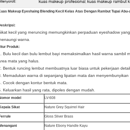
kuas makeup profesional
kuas makeup rambut 
Menyoroti:
,
Kuas Makeup Eyeshaing Blending Kecil Kelas Atas Dengan Rambut Tupai Abu-
eskripsi:
Sikat kecil yang meruncing memungkinkan perpaduan eyeshadow yang 
menaungi warna.
itur Produk:
1. Bulu kecil dan bulu lembut bayi memaksimalkan hasil warna sambil m
area mata yang halus.
2. Bentuk runcing lembut membuatnya luar biasa untuk pekerjaan detail
3. Memadukan warna di sepanjang lipatan mata dan menyembunyikan l
4. Cocok dengan kontur bentuk mata.
5. Keluarkan hasil yang rata, dipoles dengan mudah.
Nomor model
LV-608
Kepala Sikat
Nature Grey Squirrel Hair
Ferrule
Gloss Sliver Brass
Menangani
Nature Ebony Handle Kayu