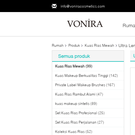
info@voniracosmetics.com
Ruma
Ultra L
Rumah
Produk
Kuas Rias Mewah
Semua produk
Kuas Rias Mewah
(99)
Kuas Makeup Berkualitas Tinggi
(142)
Private Label Makeup Brushes
(167)
Kuas Rias Rambut Alami
(47)
kuas makeup sintetis
(89)
Set Kuas Rias Profesional
(25)
Set Kuas Rias Perjalanan
(27)
Koleksi Kuas Rias
(52)