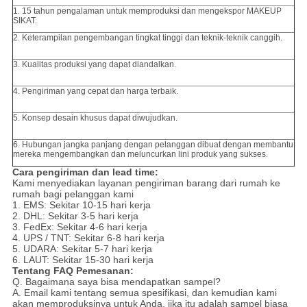
1. 15 tahun pengalaman untuk memproduksi dan mengekspor MAKEUP
SIKAT.
2. Keterampilan pengembangan tingkat tinggi dan teknik-teknik canggih.
3. Kualitas produksi yang dapat diandalkan.
4. Pengiriman yang cepat dan harga terbaik.
5. Konsep desain khusus dapat diwujudkan.
6. Hubungan jangka panjang dengan pelanggan dibuat dengan membantu
mereka mengembangkan dan meluncurkan lini produk yang sukses.
Cara pengiriman dan lead time:
Kami menyediakan layanan pengiriman barang dari rumah ke
rumah bagi pelanggan kami
1. EMS: Sekitar 10-15 hari kerja
2. DHL: Sekitar 3-5 hari kerja
3. FedEx: Sekitar 4-6 hari kerja
4. UPS / TNT: Sekitar 6-8 hari kerja
5. UDARA: Sekitar 5-7 hari kerja
6. LAUT: Sekitar 15-30 hari kerja
Tentang FAQ Pemesanan:
Q. Bagaimana saya bisa mendapatkan sampel?
A. Email kami tentang semua spesifikasi, dan kemudian kami
akan memproduksinya untuk Anda, jika itu adalah sampel biasa