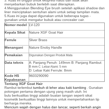
3. Kuas ini unggul untuk ekspresi halus dan tidak akan
menyebarkan bubuk berlebih saat diterapkan.
4.Menggunakan Blending Eye brush setelah aplikasi shadow dan
liner menciptakan sentuhan alami untuk setiap tampilan mata.
5.Kuas ini juga dapat digunakan untuk beberapa tugas -
gunakan untuk mengatur bubuk atau concealer cair.
Nomor model
LV-120
Kepala Sikat
Nature XGF Goat Hair
Ferrule
Sliver Brass
Menangani
Nature Enoby Handle
Pemakaian
Digunakan Dengan Produk Mata
Data teknis
A: Panjang Penuh: 149mm B: Panjang Rambut:
8 mm
C: Lebar Alami: 5 mm
D: Lebar Kaki Ferrule: 8mm
Kode HS
9603290090
Kepabeanan
Tentang XGF Goat Hair
Rambut terlembut
tumbuh di leher atau kaki kambing
.
Gunakan
potongan pertama dengan ujung yang masih utuh.
Ini
bulu berkualitas tinggi adalah buatan tangan seperti sikat
kosmetik berkualitas tinggi lainnya untuk mempertahankan tip
berharga mereka.
Mencium wajah dengan halus dan lancar, seperti berkah angin