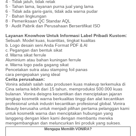
4 · Tidak jatuh, tidak retak
5 · Tahan lama, layanan purna jual yang lama
6 · Tidak ada garis-garis, tidak ada warna pudar
7 · Bahan lingkungan
8 · Pemeriksaan QC Standar AQL
9 · Audit Pabrik dan Perusahaan Bersertifikat ISO
Layanan Knowhow Untuk Informasi Label Pribadi Kustom:
Sebuah.
Model kuas, kuantitas, tingkat kualitas
b.
Logo desain seni Anda Format PDF & AI
c.
Pegangan dan bentuk sikat
d.
Warna sikat ferrule
Aluminium atau bahan kuningan ferrule
e.
Warna logo pada gagang sikat
Pencetakan sutra atau stamping foil panas
cara pengepakan yang ideal
Cerita perusahaan:
Vonira adalah salah satu produsen kuas makeup terkemuka di
Cina selama lebih dari 15 tahun, memproduksi 500.000 kuas
bulanan. Vonira deisgns kecantikan dan menciptakan jajaran
lengkap kosmetik warna berkualitas tinggi dan alat kecantikan
profesional untuk industri kecantikan profesional global.
Vonira
Beauty berusaha untuk menjadi pilihan pertama pelanggan kami
untuk kosmetik warna dan menciptakan hubungan yang
langgeng dengan klien kami dengan membantu mereka
mengembangkan dan meluncurkan lini produk yang sukses.
Mengapa Memilih VONIRA?