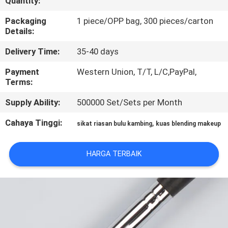
Quantity:
KUALITAS
Packaging
1 piece/OPP bag, 300 pieces/carton
Details:
SITEMAP
Delivery Time:
35-40 days
PRIVACY
Payment
Western Union, T/T, L/C,PayPal,
Terms:
POLICY
Supply Ability:
500000 Set/Sets per Month
Cahaya Tinggi:
,
sikat riasan bulu kambing
kuas blending makeup
HARGA TERBAIK