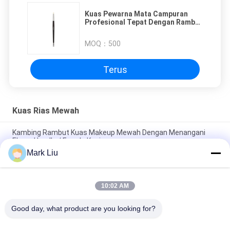
Kuas Pewarna Mata Campuran
Profesional Tepat Dengan Rambut
Kambing XGF Mewah
MOQ：
500
Terus
Kuas Rias Mewah
Kambing Rambut Kuas Makeup Mewah Dengan Menangani
Ebony Handle / Ferrule Kuningan
Mark Liu
Kuas makeup bubuk Beveled mewah Dengan Rambut Kambing
XGF Coklat Tua yang lembut dan Padat
10:02 AM
Luxury Artist Foundation Brush Dengan Rambut Sable Ultra
Deluxe Alam
Good day, what product are you looking for?
Bad Request
Semua