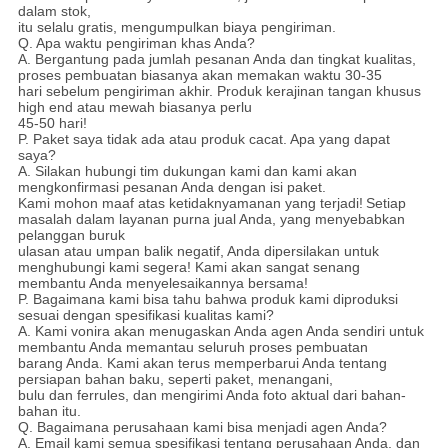
dalam stok,
itu selalu gratis, mengumpulkan biaya pengiriman.
Q. Apa waktu pengiriman khas Anda?
A. Bergantung pada jumlah pesanan Anda dan tingkat kualitas,
proses pembuatan biasanya akan memakan waktu 30-35
hari sebelum pengiriman akhir. Produk kerajinan tangan khusus
high end atau mewah biasanya perlu
45-50 hari!
P. Paket saya tidak ada atau produk cacat.
Apa yang dapat
saya?
A. Silakan hubungi tim dukungan kami dan kami akan
mengkonfirmasi pesanan Anda dengan isi paket.
Kami mohon maaf atas ketidaknyamanan yang terjadi!
Setiap
masalah dalam layanan purna jual Anda, yang menyebabkan
pelanggan buruk
ulasan atau umpan balik negatif, Anda dipersilakan untuk
menghubungi kami segera! Kami akan sangat senang
membantu Anda menyelesaikannya bersama!
P. Bagaimana kami bisa tahu bahwa produk kami diproduksi
sesuai dengan spesifikasi kualitas kami?
A. Kami vonira akan menugaskan Anda agen Anda sendiri untuk
membantu Anda memantau seluruh proses pembuatan
barang Anda. Kami akan terus memperbarui Anda tentang
persiapan bahan baku, seperti paket, menangani,
bulu dan ferrules, dan mengirimi Anda foto aktual dari bahan-
bahan itu.
Q. Bagaimana perusahaan kami bisa menjadi agen Anda?
A. Email kami semua spesifikasi tentang perusahaan Anda, dan