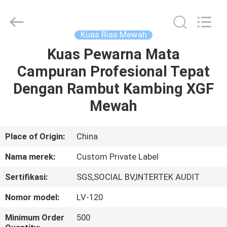
Changsha
Chanmy
Cosmetics
Co.,
Ltd.
Kuas Rias Mewah
All
Rights
Reserved.
Kuas Pewarna Mata
RUMAH
Campuran Profesional Tepat
PRODUK
Dengan Rambut Kambing XGF
Mewah
TENTANG
KAMI
Place of Origin:
China
Nama merek:
Custom Private Label
TUR
Sertifikasi:
SGS,SOCIAL BV,INTERTEK AUDIT
PABRIK
Nomor model:
LV-120
KONTROL
Minimum Order
500