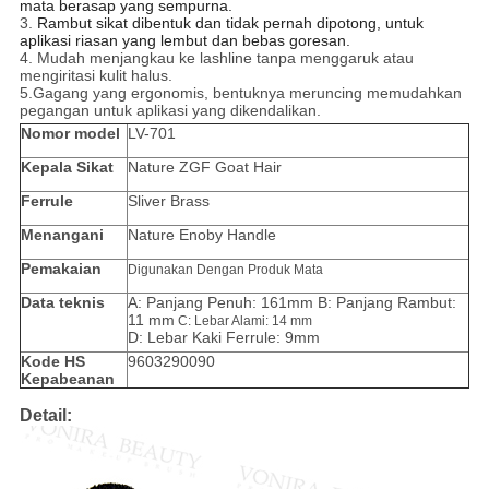
mata berasap yang sempurna.
3.
Rambut sikat dibentuk dan tidak pernah dipotong, untuk
aplikasi riasan yang lembut dan bebas goresan.
4. Mudah menjangkau ke lashline tanpa menggaruk atau
mengiritasi kulit halus.
5.Gagang yang ergonomis, bentuknya meruncing memudahkan
pegangan untuk aplikasi yang dikendalikan.
Nomor model
LV-701
Kepala Sikat
Nature ZGF Goat Hair
Ferrule
Sliver Brass
Menangani
Nature Enoby Handle
Pemakaian
Digunakan Dengan Produk Mata
Data teknis
A: Panjang Penuh: 161mm B: Panjang Rambut:
11 mm
C: Lebar Alami: 14 mm
D: Lebar Kaki Ferrule: 9mm
Kode HS
9603290090
Kepabeanan
Detail: