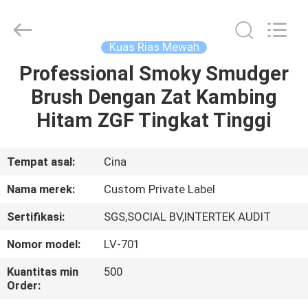
Changsha
Chanmy
Cosmetics
Co.,
Ltd.
Kuas Rias Mewah
All
Rights
Reserved.
Professional Smoky Smudger
RUMAH
Brush Dengan Zat Kambing
PRODUK
Hitam ZGF Tingkat Tinggi
TENTANG
Tempat asal:
Cina
KAMI
Nama merek:
Custom Private Label
Sertifikasi:
SGS,SOCIAL BV,INTERTEK AUDIT
TUR
Nomor model:
LV-701
PABRIK
Kuantitas min
500
Order:
KONTROL