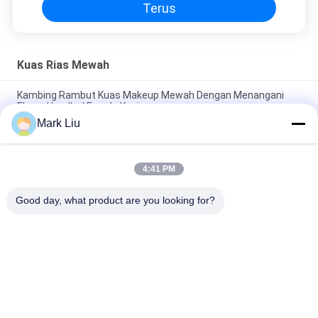
Terus
Kuas Rias Mewah
Kambing Rambut Kuas Makeup Mewah Dengan Menangani
Ebony Handle / Ferrule Kuningan
Mark Liu
Kuas makeup bubuk Beveled mewah Dengan Rambut Kambing
XGF Coklat Tua yang lembut dan Padat
4:41 PM
Luxury Artist Foundation Brush Dengan Rambut Sable Ultra
Deluxe Alam
Good day, what product are you looking for?
Bad Request
Semua
Kuas Makeup 
Kuas Rias Mewah
Berkualitas Tinggi
Private Label 
Kuas Rias Rambut 