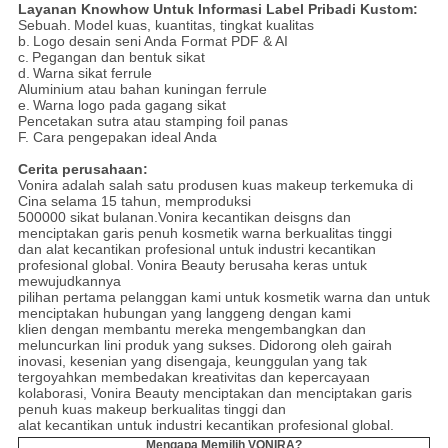
Layanan Knowhow Untuk Informasi Label Pribadi Kustom:
Sebuah.
Model kuas, kuantitas, tingkat kualitas
b.
Logo desain seni Anda Format PDF & AI
c.
Pegangan dan bentuk sikat
d.
Warna sikat ferrule
Aluminium atau bahan kuningan ferrule
e.
Warna logo pada gagang sikat
Pencetakan sutra atau stamping foil panas
F. Cara pengepakan ideal Anda
Cerita perusahaan:
Vonira adalah salah satu produsen kuas makeup terkemuka di
Cina selama 15 tahun, memproduksi
500000 sikat bulanan.Vonira kecantikan deisgns dan
menciptakan garis penuh kosmetik warna berkualitas tinggi
dan alat kecantikan profesional untuk industri kecantikan
profesional global.
Vonira Beauty berusaha keras untuk
mewujudkannya
pilihan pertama pelanggan kami untuk kosmetik warna dan untuk
menciptakan hubungan yang langgeng dengan kami
klien dengan membantu mereka mengembangkan dan
meluncurkan lini produk yang sukses.
Didorong oleh gairah
inovasi, kesenian yang disengaja, keunggulan yang tak
tergoyahkan membedakan kreativitas dan kepercayaan
kolaborasi, Vonira Beauty menciptakan dan menciptakan garis
penuh kuas makeup berkualitas tinggi dan
alat kecantikan untuk industri kecantikan profesional global.
Mengapa Memilih VONIRA?