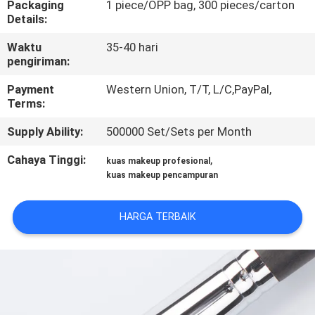
Packaging
1 piece/OPP bag, 300 pieces/carton
KUALITAS
Details:
Waktu
35-40 hari
SITEMAP
pengiriman:
Payment
Western Union, T/T, L/C,PayPal,
PRIVACY
Terms:
POLICY
Supply Ability:
500000 Set/Sets per Month
Cahaya Tinggi:
,
kuas makeup profesional
kuas makeup pencampuran
HARGA TERBAIK