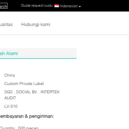
Quote request suatu
|
Indonesian
arch
ualitas
Hubungi kami
ah Alami
China
Custom Private Label
SGS , SOCIAL BV , INTERTEK
AUDIT
LV-510
 pembayaran & pengiriman:
uantity:
500 pieces