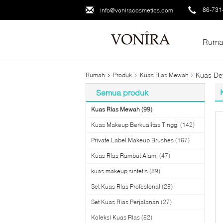
86-731
info@voniracosmetics.com
Ruma
Kuas De
Rumah
Produk
Kuas Rias Mewah
Semua produk
Kuas Rias Mewah
(99)
Kuas Makeup Berkualitas Tinggi
(142)
Private Label Makeup Brushes
(167)
Kuas Rias Rambut Alami
(47)
kuas makeup sintetis
(89)
Set Kuas Rias Profesional
(25)
Set Kuas Rias Perjalanan
(27)
Koleksi Kuas Rias
(52)