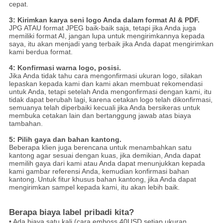
cepat.
3: Kirimkan karya seni logo Anda dalam format AI & PDF.
JPG ATAU format JPEG baik-baik saja, tetapi jika Anda juga
memiliki format AI, jangan lupa untuk mengirimkannya kepada
saya, itu akan menjadi yang terbaik jika Anda dapat mengirimkan
kami berdua format.
4: Konfirmasi warna logo, posisi.
Jika Anda tidak tahu cara mengonfirmasi ukuran logo, silakan
lepaskan kepada kami dan kami akan membuat rekomendasi
untuk Anda, tetapi setelah Anda mengonfirmasi dengan kami, itu
tidak dapat berubah lagi, karena cetakan logo telah dikonfirmasi,
semuanya telah diperbaiki kecuali jika Anda bersikeras untuk
membuka cetakan lain dan bertanggung jawab atas biaya
tambahan.
5: Pilih gaya dan bahan kantong.
Beberapa klien juga berencana untuk menambahkan satu
kantong agar sesuai dengan kuas, jika demikian, Anda dapat
memilih gaya dari kami atau Anda dapat menunjukkan kepada
kami gambar referensi Anda, kemudian konfirmasi bahan
kantong.
Untuk fitur khusus bahan kantong, jika Anda dapat
mengirimkan sampel kepada kami, itu akan lebih baik.
Berapa biaya label pribadi kita?
• Ada biaya satu kali (cara emboss 40USD setiap ukuran