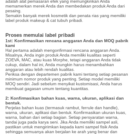
adalah alat pemasaran efek yang memungkinkan Anda
memamerkan merek Anda dan membedakan produk Anda dari
pesaing.
Semakin banyak merek kosmetik dan penata rias yang memiliki
label produk makeup & cat tubuh pribadi.
Proses memulai label pribadi
1st: Konfirmasikan rencana anggaran Anda dan MOQ pabrik
kami
Hal pertama adalah mengonfirmasi rencana anggaran Anda.
Misalnya, Anda ingin produk Anda memiliki kualitas seperti
ZOEVA, MAC, atau kuas Morphe, tetapi anggaran Anda tidak
cukup, dalam hal ini, Anda mungkin harus menambahkan
anggaran atau lebih rendah kualitas.
Periksa dengan departemen pabrik kami tentang setiap pesanan
minimum nomor produk yang penting.
Setiap model memiliki
MOQ sendiri.
Jadi sebelum menyikat kustomisasi, Anda harus
membuat gagasan umum tentang kuantitas.
2: Konfirmasikan bahan kuas, warna, ukuran, aplikasi dan
bentuk.
Perjelas bahan kuas (termasuk rambut, ferrule dan handle),
warna, ukuran, aplikasi dan bentuk.
Konfirmasikan ukuran kuas,
warna, bahan dari setiap bagian.
Setiap persyaratan warna,
tandai juga pada karya seni. Jika Anda memiliki sampel asli,
pastikan untuk mengirimkan kepada kami sampel fisik Anda
sehingga semuanya akan berjalan ke arah yang benar dan