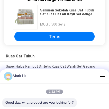
Seniman Sekolah Kuas Cat Tubuh
Set Kuas Cat Air Kayu Set dengan
Tempat Pensil
MOQ：
500 Sets
Terus
Kuas Cat Tubuh
Super Halus Rambut Sintetis Kuas Cat Wajah Set Gagang
Kayu Hitam 16 pcs Dengan Kantong
Mark Liu
10 PCS Make Up Kosmetik Tubuh kuas cat wajah Nilon
Rambut / Kuas Lukisan Minyak
1:22 PM
6 Pcs Seni Tubuh Cat BrushesCollection Untuk Lukisan
Sekolah Dengan Rambut Hewan Alami
Good day, what product are you looking for?