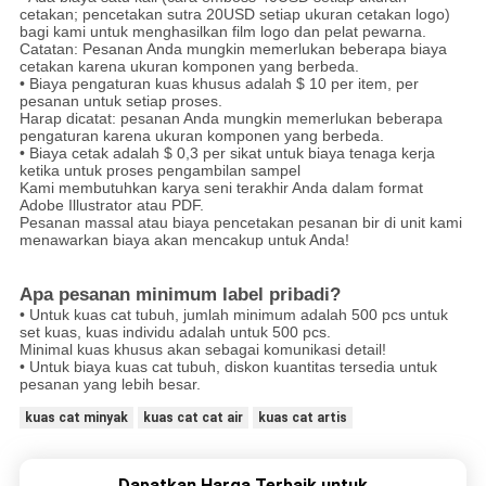
cetakan; pencetakan sutra 20USD setiap ukuran cetakan logo)
bagi kami untuk menghasilkan film logo dan pelat pewarna.
Catatan: Pesanan Anda mungkin memerlukan beberapa biaya
cetakan karena ukuran komponen yang berbeda.
• Biaya pengaturan kuas khusus adalah $ 10 per item, per
pesanan untuk setiap proses.
Harap dicatat: pesanan Anda mungkin memerlukan beberapa
pengaturan karena ukuran komponen yang berbeda.
• Biaya cetak adalah $ 0,3 per sikat untuk biaya tenaga kerja
ketika untuk proses pengambilan sampel
Kami membutuhkan karya seni terakhir Anda dalam format
Adobe Illustrator atau PDF.
Pesanan massal atau biaya pencetakan pesanan bir di unit kami
menawarkan biaya akan mencakup untuk Anda!
Apa pesanan minimum label pribadi?
• Untuk kuas cat tubuh, jumlah minimum adalah 500 pcs untuk
set kuas, kuas individu adalah untuk 500 pcs.
Minimal kuas khusus akan sebagai komunikasi detail!
• Untuk biaya kuas cat tubuh, diskon kuantitas tersedia untuk
pesanan yang lebih besar.
kuas cat minyak
kuas cat cat air
kuas cat artis
Dapatkan Harga Terbaik untuk