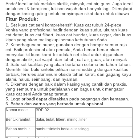
Anda!
Ideal untuk melukis akrilik, minyak, cat air, guas.
Juga ideal
untuk seni & kerajinan, lukisan wajah dan banyak lagi!
Dilengkapi
dengan kasing guling untuk menyimpan sikat dan untuk dibawa.
Fitur Produk:
1. Set kuas cat seni komprehensif: Kuas cat tubuh 24-piece
Vonira yang profesional hadir dengan kuas sudut, ukuran kuas
cat datar, kuas cat filbert, kuas cat bundar, kuas rigger, dan kuas
kipas yang akan melingkupi semua kebutuhan Anda.
2. Keserbagunaan super, gunakan dengan hampir semua raja
cat: Baik profesional atau pemula, Anda benar-benar akan
menyukai kit kuas kami.
Ini adalah set ideal untuk digunakan
dengan akrilik, cat wajah dan tubuh, cat air, guas, atau minyak.
3. Satu set kualitas yang akan bertahan selama bertahun-tahun:
Memiliki fitur bulu sintetis pilihan non-shedding dengan kualitas
terbaik, ferrules aluminium oksida tahan karat, dan gagang kayu
alami. halus, seimbang, dan nyaman.
4. Dikemas dengan baik dalam kasing yang cantik dan praktis,
yang sempurna untuk perjalanan dan bagus untuk mengatur
kuas cat seni Anda tetap teratur.
5.
Logo pribadi dapat diletakkan pada pegangan dan kemasan.
6.
Bahan dan warna yang berbeda untuk opsional.
Nomor model
BDP-02
Bentuk rambut
datar, bulat, filbert, miring, liner
Bahan rambut
rambut sintetis berkualitas tinggi