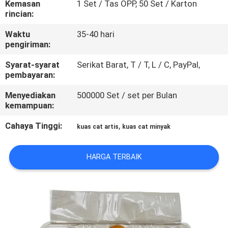
Kemasan
1 Set / Tas OPP, 50 Set / Karton
KUALITAS
rincian:
Waktu
35-40 hari
SITEMAP
pengiriman:
Syarat-syarat
Serikat Barat, T / T, L / C, PayPal,
PRIVACY
pembayaran:
POLICY
Menyediakan
500000 Set / set per Bulan
kemampuan:
Cahaya Tinggi:
,
kuas cat artis
kuas cat minyak
HARGA TERBAIK