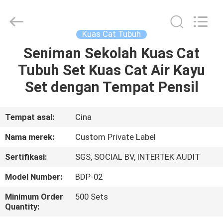
Changsha
Chanmy
Cosmetics
Co.,
Ltd.
Kuas Cat Tubuh
All
Rights
Reserved.
Seniman Sekolah Kuas Cat
RUMAH
Tubuh Set Kuas Cat Air Kayu
PRODUK
Set dengan Tempat Pensil
TENTANG
Tempat asal:
Cina
KAMI
Nama merek:
Custom Private Label
Sertifikasi:
SGS, SOCIAL BV, INTERTEK AUDIT
TUR
Model Number:
BDP-02
PABRIK
Minimum Order
500 Sets
Quantity:
KONTROL