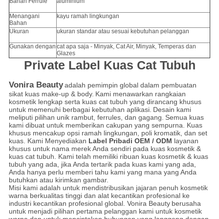
Bahan Ferrule
aluminium
Menangani
kayu ramah lingkungan
Bahan
Ukuran
ukuran standar atau sesuai kebutuhan pelanggan
Gunakan dengan
cat apa saja - Minyak, Cat Air, Minyak, Temperas dan
Glazes
Private Label Kuas Cat Tubuh
Vonira Beauty
adalah pemimpin global dalam pembuatan
sikat kuas make-up & body.
Kami menawarkan rangkaian
kosmetik lengkap serta kuas cat tubuh yang dirancang khusus
untuk memenuhi berbagai kebutuhan aplikasi.
Desain kami
meliputi pilihan unik rambut, ferrules, dan gagang.
Semua kuas
kami dibuat untuk memberikan cakupan yang sempurna. Kuas
khusus mencakup opsi ramah lingkungan, poli kromatik, dan set
kuas. Kami Menyediakan
Label Pribadi OEM / ODM
layanan
khusus untuk nama merek Anda sendiri pada kuas kosmetik &
kuas cat tubuh. Kami telah memiliki ribuan kuas kosmetik & kuas
tubuh yang ada, jika Anda tertarik pada kuas kami yang ada,
Anda hanya perlu memberi tahu kami yang mana yang Anda
butuhkan atau kirimkan gambar.
Misi kami adalah untuk mendistribusikan jajaran penuh kosmetik
warna berkualitas tinggi dan alat kecantikan profesional ke
industri kecantikan profesional global. Vonira Beauty
berusaha
untuk menjadi pilihan pertama pelanggan kami untuk kosmetik