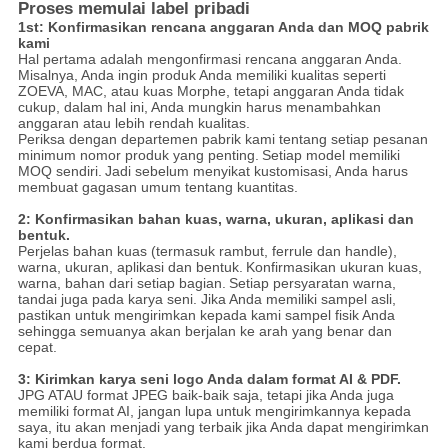
Proses memulai label pribadi
1st: Konfirmasikan rencana anggaran Anda dan MOQ pabrik
kami
Hal pertama adalah mengonfirmasi rencana anggaran Anda.
Misalnya, Anda ingin produk Anda memiliki kualitas seperti
ZOEVA, MAC, atau kuas Morphe, tetapi anggaran Anda tidak
cukup, dalam hal ini, Anda mungkin harus menambahkan
anggaran atau lebih rendah kualitas.
Periksa dengan departemen pabrik kami tentang setiap pesanan
minimum nomor produk yang penting.
Setiap model memiliki
MOQ sendiri.
Jadi sebelum menyikat kustomisasi, Anda harus
membuat gagasan umum tentang kuantitas.
2: Konfirmasikan bahan kuas, warna, ukuran, aplikasi dan
bentuk.
Perjelas bahan kuas (termasuk rambut, ferrule dan handle),
warna, ukuran, aplikasi dan bentuk.
Konfirmasikan ukuran kuas,
warna, bahan dari setiap bagian.
Setiap persyaratan warna,
tandai juga pada karya seni. Jika Anda memiliki sampel asli,
pastikan untuk mengirimkan kepada kami sampel fisik Anda
sehingga semuanya akan berjalan ke arah yang benar dan
cepat.
3: Kirimkan karya seni logo Anda dalam format AI & PDF.
JPG ATAU format JPEG baik-baik saja, tetapi jika Anda juga
memiliki format AI, jangan lupa untuk mengirimkannya kepada
saya, itu akan menjadi yang terbaik jika Anda dapat mengirimkan
kami berdua format.