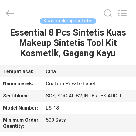
Changsha
Chanmy
Cosmetics
Co.,
Ltd.
Kuas makeup sintetis
All
Rights
Reserved.
Essential 8 Pcs Sintetis Kuas
RUMAH
Makeup Sintetis Tool Kit
PRODUK
Kosmetik, Gagang Kayu
TENTANG
Tempat asal:
Cina
KAMI
Nama merek:
Custom Private Label
Sertifikasi:
SGS, SOCIAL BV, INTERTEK AUDIT
TUR
Model Number:
LS-18
PABRIK
Minimum Order
500 Sets
Quantity:
KONTROL