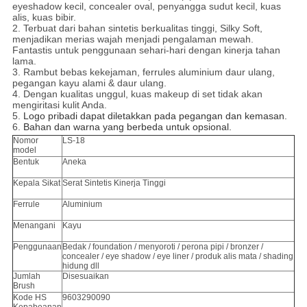
eyeshadow kecil, concealer oval, penyangga sudut kecil, kuas
alis, kuas bibir.
2. Terbuat dari bahan sintetis berkualitas tinggi, Silky Soft,
menjadikan merias wajah menjadi pengalaman mewah.
Fantastis untuk penggunaan sehari-hari dengan kinerja tahan
lama.
3. Rambut bebas kekejaman, ferrules aluminium daur ulang,
pegangan kayu alami & daur ulang.
4. Dengan kualitas unggul, kuas makeup di set tidak akan
mengiritasi kulit Anda.
5.
Logo pribadi dapat diletakkan pada pegangan dan kemasan.
6.
Bahan dan warna yang berbeda untuk opsional.
Nomor
LS-18
model
Bentuk
Aneka
Kepala Sikat
Serat Sintetis Kinerja Tinggi
Ferrule
Aluminium
Menangani
Kayu
Penggunaan
Bedak / foundation / menyoroti / perona pipi / bronzer /
concealer / eye shadow / eye liner / produk alis mata / shading
hidung dll
Jumlah
Disesuaikan
Brush
Kode HS
9603290090