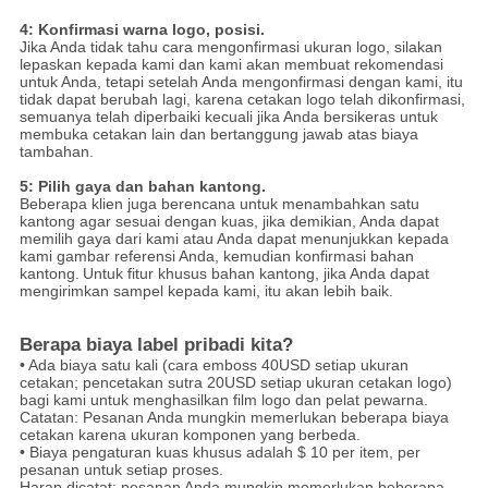
4: Konfirmasi warna logo, posisi.
Jika Anda tidak tahu cara mengonfirmasi ukuran logo, silakan
lepaskan kepada kami dan kami akan membuat rekomendasi
untuk Anda, tetapi setelah Anda mengonfirmasi dengan kami, itu
tidak dapat berubah lagi, karena cetakan logo telah dikonfirmasi,
semuanya telah diperbaiki kecuali jika Anda bersikeras untuk
membuka cetakan lain dan bertanggung jawab atas biaya
tambahan.
5: Pilih gaya dan bahan kantong.
Beberapa klien juga berencana untuk menambahkan satu
kantong agar sesuai dengan kuas, jika demikian, Anda dapat
memilih gaya dari kami atau Anda dapat menunjukkan kepada
kami gambar referensi Anda, kemudian konfirmasi bahan
kantong.
Untuk fitur khusus bahan kantong, jika Anda dapat
mengirimkan sampel kepada kami, itu akan lebih baik.
Berapa biaya label pribadi kita?
• Ada biaya satu kali (cara emboss 40USD setiap ukuran
cetakan; pencetakan sutra 20USD setiap ukuran cetakan logo)
bagi kami untuk menghasilkan film logo dan pelat pewarna.
Catatan: Pesanan Anda mungkin memerlukan beberapa biaya
cetakan karena ukuran komponen yang berbeda.
• Biaya pengaturan kuas khusus adalah $ 10 per item, per
pesanan untuk setiap proses.
Harap dicatat: pesanan Anda mungkin memerlukan beberapa