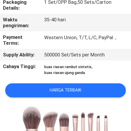
Packaging
1 Set/OPP Bag,50 Sets/Carton
KUALITAS
Details:
Waktu
35-40 hari
SITEMAP
pengiriman:
Payment
Western Union, T/T, L/C, PayPal，
PRIVACY
Terms:
POLICY
Supply Ability:
500000 Set/Sets per Month
Cahaya Tinggi:
,
kuas riasan rambut sintetis
kuas riasan ujung ganda
HARGA TERBAIK