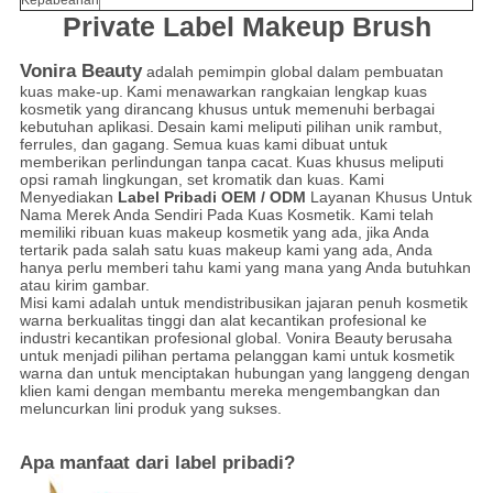
Kepabeanan
Private Label Makeup Brush
Vonira Beauty
adalah pemimpin global dalam pembuatan
kuas make-up.
Kami menawarkan rangkaian lengkap kuas
kosmetik yang dirancang khusus untuk memenuhi berbagai
kebutuhan aplikasi.
Desain kami meliputi pilihan unik rambut,
ferrules, dan gagang.
Semua kuas kami dibuat untuk
memberikan perlindungan tanpa cacat.
Kuas khusus meliputi
opsi ramah lingkungan, set kromatik dan kuas. Kami
Menyediakan
Label Pribadi OEM / ODM
Layanan Khusus Untuk
Nama Merek Anda Sendiri Pada Kuas Kosmetik. Kami telah
memiliki ribuan kuas makeup kosmetik yang ada, jika Anda
tertarik pada salah satu kuas makeup kami yang ada, Anda
hanya perlu memberi tahu kami yang mana yang Anda butuhkan
atau kirim gambar.
Misi kami adalah untuk mendistribusikan jajaran penuh kosmetik
warna berkualitas tinggi dan alat kecantikan profesional ke
industri kecantikan profesional global. Vonira Beauty
berusaha
untuk menjadi pilihan pertama pelanggan kami untuk kosmetik
warna dan untuk menciptakan hubungan yang langgeng dengan
klien kami dengan membantu mereka mengembangkan dan
meluncurkan lini produk yang sukses.
Apa manfaat dari label pribadi?