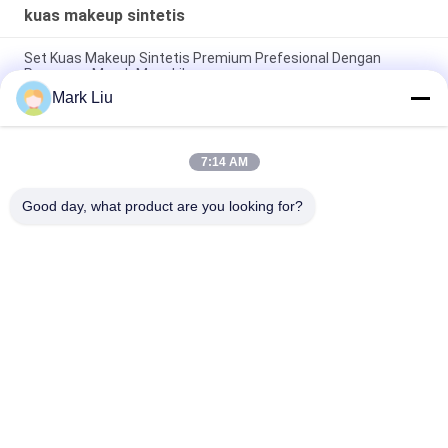
kuas makeup sintetis
Set Kuas Makeup Sintetis Premium Prefesional Dengan
Pegangan Merah Mengkilap
Mark Liu
Kuas Rias Rambut Sintetis Alami Presisi Luar Biasa Alat
Kecantikan Lengkap
7:14 AM
15 Piece Sintetis Makeup Brushes Set Mewah Pemegang
Kuas Makeup Eksklusif
Good day, what product are you looking for?
Bad Request
Semua
Kuas Makeup 
Kuas Rias Mewah
Berkualitas Tinggi
Private Label 
Kuas Rias Rambut 
Makeup Brushes
Alami
Kuas Makeup 
Set Kuas Rias 
Sintetis
Profesional