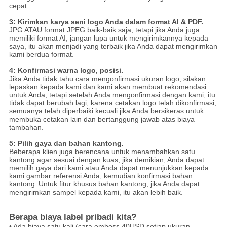
cepat.
3: Kirimkan karya seni logo Anda dalam format AI & PDF.
JPG ATAU format JPEG baik-baik saja, tetapi jika Anda juga
memiliki format AI, jangan lupa untuk mengirimkannya kepada
saya, itu akan menjadi yang terbaik jika Anda dapat mengirimkan
kami berdua format.
4: Konfirmasi warna logo, posisi.
Jika Anda tidak tahu cara mengonfirmasi ukuran logo, silakan
lepaskan kepada kami dan kami akan membuat rekomendasi
untuk Anda, tetapi setelah Anda mengonfirmasi dengan kami, itu
tidak dapat berubah lagi, karena cetakan logo telah dikonfirmasi,
semuanya telah diperbaiki kecuali jika Anda bersikeras untuk
membuka cetakan lain dan bertanggung jawab atas biaya
tambahan.
5: Pilih gaya dan bahan kantong.
Beberapa klien juga berencana untuk menambahkan satu
kantong agar sesuai dengan kuas, jika demikian, Anda dapat
memilih gaya dari kami atau Anda dapat menunjukkan kepada
kami gambar referensi Anda, kemudian konfirmasi bahan
kantong.
Untuk fitur khusus bahan kantong, jika Anda dapat
mengirimkan sampel kepada kami, itu akan lebih baik.
Berapa biaya label pribadi kita?
• Ada biaya satu kali (cara emboss 40USD setiap ukuran