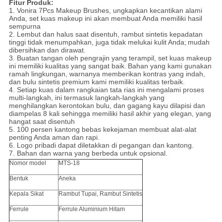
Fitur Produk:
1. Vonira 7Pcs Makeup Brushes, ungkapkan kecantikan alami
Anda, set kuas makeup ini akan membuat Anda memiliki hasil
sempurna
2. Lembut dan halus saat disentuh, rambut sintetis kepadatan
tinggi tidak menumpahkan, juga tidak melukai kulit Anda;
mudah
dibersihkan dan dirawat.
3. Buatan tangan oleh pengrajin yang terampil, set kuas makeup
ini memiliki kualitas yang sangat baik.
Bahan yang kami gunakan
ramah lingkungan, warnanya memberikan kontras yang indah,
dan bulu sintetis premium kami memiliki kualitas terbaik.
4. Setiap kuas dalam rangkaian tata rias ini mengalami proses
multi-langkah, ini termasuk langkah-langkah yang
menghilangkan kerontokan bulu, dan gagang kayu dilapisi dan
diampelas 8 kali sehingga memiliki hasil akhir yang elegan, yang
hangat saat disentuh
5. 100 persen kantong bebas kekejaman membuat alat-alat
penting Anda aman dan rapi.
6. Logo pribadi dapat diletakkan di pegangan dan kantong.
7. Bahan dan warna yang berbeda untuk opsional.
Nomor model
MTS-18
Bentuk
Aneka
Kepala Sikat
Rambut Tupai, Rambut Sintetis
Ferrule
Ferrule Aluminium Hitam