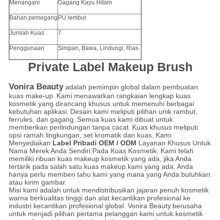
Menangani
Gagang Kayu Hitam
Bahan pemegang
PU lembut
Jumlah Kuas
7
Penggunaan
Simpan, Bawa, Lindungi, Rias
Private Label Makeup Brush
Vonira Beauty
adalah pemimpin global dalam pembuatan
kuas make-up.
Kami menawarkan rangkaian lengkap kuas
kosmetik yang dirancang khusus untuk memenuhi berbagai
kebutuhan aplikasi.
Desain kami meliputi pilihan unik rambut,
ferrules, dan gagang.
Semua kuas kami dibuat untuk
memberikan perlindungan tanpa cacat.
Kuas khusus meliputi
opsi ramah lingkungan, set kromatik dan kuas. Kami
Menyediakan
Label Pribadi OEM / ODM
Layanan Khusus Untuk
Nama Merek Anda Sendiri Pada Kuas Kosmetik. Kami telah
memiliki ribuan kuas makeup kosmetik yang ada, jika Anda
tertarik pada salah satu kuas makeup kami yang ada, Anda
hanya perlu memberi tahu kami yang mana yang Anda butuhkan
atau kirim gambar.
Misi kami adalah untuk mendistribusikan jajaran penuh kosmetik
warna berkualitas tinggi dan alat kecantikan profesional ke
industri kecantikan profesional global. Vonira Beauty
berusaha
untuk menjadi pilihan pertama pelanggan kami untuk kosmetik