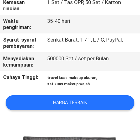
Kemasan
1 Set / Tas OPP, 50 Set / Karton
KUALITAS
rincian:
Waktu
35-40 hari
SITEMAP
pengiriman:
Syarat-syarat
Serikat Barat, T / T, L / C, PayPal,
PRIVACY
pembayaran:
POLICY
Menyediakan
500000 Set / set per Bulan
kemampuan:
Cahaya Tinggi:
,
travel kuas makeup ukuran
set kuas makeup wajah
HARGA TERBAIK