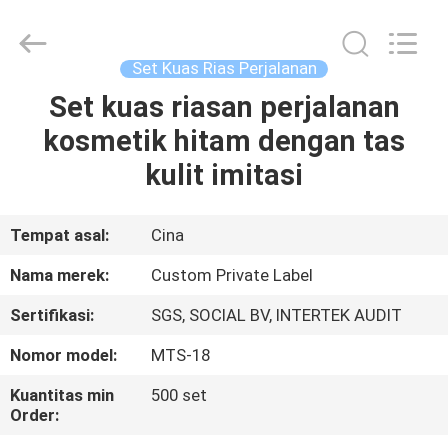
Changsha
Chanmy
Cosmetics
Co.,
Ltd.
Set Kuas Rias Perjalanan
All
Rights
Reserved.
Set kuas riasan perjalanan
RUMAH
kosmetik hitam dengan tas
PRODUK
kulit imitasi
TENTANG
Tempat asal:
Cina
KAMI
Nama merek:
Custom Private Label
Sertifikasi:
SGS, SOCIAL BV, INTERTEK AUDIT
TUR
Nomor model:
MTS-18
PABRIK
Kuantitas min
500 set
Order:
KONTROL