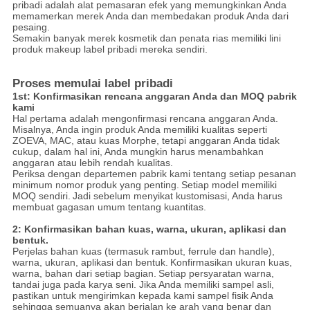
pribadi adalah alat pemasaran efek yang memungkinkan Anda
memamerkan merek Anda dan membedakan produk Anda dari
pesaing.
Semakin banyak merek kosmetik dan penata rias memiliki lini
produk makeup label pribadi mereka sendiri.
Proses memulai label pribadi
1st: Konfirmasikan rencana anggaran Anda dan MOQ pabrik
kami
Hal pertama adalah mengonfirmasi rencana anggaran Anda.
Misalnya, Anda ingin produk Anda memiliki kualitas seperti
ZOEVA, MAC, atau kuas Morphe, tetapi anggaran Anda tidak
cukup, dalam hal ini, Anda mungkin harus menambahkan
anggaran atau lebih rendah kualitas.
Periksa dengan departemen pabrik kami tentang setiap pesanan
minimum nomor produk yang penting.
Setiap model memiliki
MOQ sendiri.
Jadi sebelum menyikat kustomisasi, Anda harus
membuat gagasan umum tentang kuantitas.
2: Konfirmasikan bahan kuas, warna, ukuran, aplikasi dan
bentuk.
Perjelas bahan kuas (termasuk rambut, ferrule dan handle),
warna, ukuran, aplikasi dan bentuk.
Konfirmasikan ukuran kuas,
warna, bahan dari setiap bagian.
Setiap persyaratan warna,
tandai juga pada karya seni. Jika Anda memiliki sampel asli,
pastikan untuk mengirimkan kepada kami sampel fisik Anda
sehingga semuanya akan berjalan ke arah yang benar dan