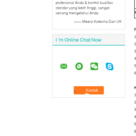
profesional Anda & kontrol kualitas
standar yang lebih tinggi, sangat
senang mengetahui Anda.
—— Meera Kotecha Dari UK
1
I 'm Online Chat Now
3
4
5
6
1
2
3
4
5
6