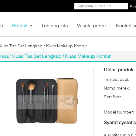
Se
h
Produk
Tentang kita
Wisata pabrik
Kontrol k
Kuas Tas Set Lengkap / Kuas Makeup Kontur
Kasur Kuas Tas Set Lengkap / Kuas Makeup Kontur
Detail produk:
Tempat asal:
Nama merek:
Sertifikasi:
Model Number:
Syarat-syarat
Kuantitas min Or