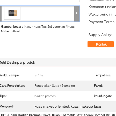
Kemasan rincian
Waktu pengirima
Payment Terms:
Gambar besar :
Kasur Kuas Tas Set Lengkap / Kuas
Makeup Kontur
Supply Ability:
Kontak
Detil Deskripsi produk
Waktu sampel:
5-7 hari
Tempat asal:
Cara Pencetakan:
Pencetakan Sutra / Stamping
Paket:
Tipe:
hadiah promosi
keuntungan:
kuas makeup lembut
kuas makeup lucu
Menyoroti:
,
5 PCS Hitam Hadiah Promosi Travel Kuas Kosmetik Set Dengan Dompet Brush