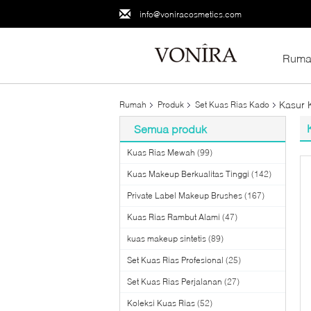
info@voniracosmetics.com
Ruma
Kasur 
Rumah
Produk
Set Kuas Rias Kado
Semua produk
Kuas Rias Mewah
(99)
Kuas Makeup Berkualitas Tinggi
(142)
Private Label Makeup Brushes
(167)
Kuas Rias Rambut Alami
(47)
kuas makeup sintetis
(89)
Set Kuas Rias Profesional
(25)
Set Kuas Rias Perjalanan
(27)
Koleksi Kuas Rias
(52)