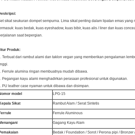
eskripsi:
et sikat seukuran dompet sempurna.
Lima sikat penting dalam lipatan emas ya
ermasuk: kuas bedak, kuas eyeshadow, kuas bibir, kuas alis / liner dan kuas concea
erjalanan saat bepergian.
itur Produk:
. Terbuat dari rambut alami dan taklon vegan yang memberikan pengalaman lembut
inggi.
. Ferrule alumina ringan membuatnya mudah dibawa.
. Pegangan kayu alami menghadirkan perasaan profesional untuk digunakan.
. PU leather case nyaman untuk dibawa dan disimpan.
Nomor model
LPG-15
Kepala Sikat
Rambut Alam / Serat Sintetis
Ferrule
Ferrule Aluminous
Menangani
Gagang Kayu Alam
Pemakaian
Bedak / Foundation / Sorot / Perona pipi / Bronzer