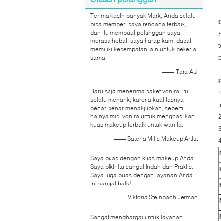
Terima kasih banyak Mark, Anda selalu
D
bisa memberi saya rencana terbaik,
dan itu membuat pelanggan saya
S
merasa hebat, saya harap kami dapat
t
memiliki kesempatan lain untuk bekerja
sama.
p
—— Tara AU
F
Baru saja menerima paket vonira, itu
1
selalu menarik, karena kualitasnya
t
benar-benar menakjubkan, seperti
halnya misi vonira untuk menghasilkan
2
kuas makeup terbaik untuk wanita.
3
—— Sateria Mills Makeup Artist
4
Saya puas dengan kuas makeup Anda.
Saya pikir itu sangat indah dan Praktis.
Saya juga puas dengan layanan Anda.
Ini sangat baik!
—— Viktoria Steinbach Jerman
Sangat menghargai untuk layanan