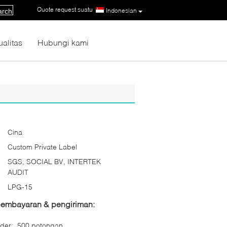
Quote request suatu
|
Indonesian
arch
ualitas
Hubungi kami
Cina
Custom Private Label
SGS, SOCIAL BV, INTERTEK
AUDIT
LPG-15
 pembayaran & pengiriman:
der:
500 potongan