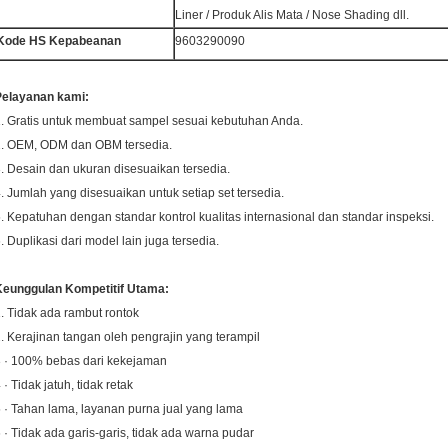
Liner / Produk Alis Mata / Nose Shading dll.
Kode HS Kepabeanan
9603290090
Pelayanan kami:
. Gratis untuk membuat sampel sesuai kebutuhan Anda.
2. OEM, ODM dan OBM tersedia.
. Desain dan ukuran disesuaikan tersedia.
. Jumlah yang disesuaikan untuk setiap set tersedia.
. Kepatuhan dengan standar kontrol kualitas internasional dan standar inspeksi.
. Duplikasi dari model lain juga tersedia.
Keunggulan Kompetitif Utama:
. Tidak ada rambut rontok
. Kerajinan tangan oleh pengrajin yang terampil
 · 100% bebas dari kekejaman
 · Tidak jatuh, tidak retak
 · Tahan lama, layanan purna jual yang lama
 · Tidak ada garis-garis, tidak ada warna pudar