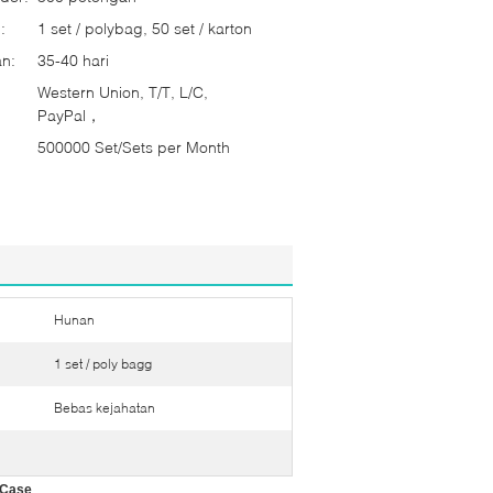
:
1 set / polybag, 50 set / karton
n:
35-40 hari
Western Union, T/T, L/C,
PayPal，
500000 Set/Sets per Month
Hunan
1 set / poly bagg
Bebas kejahatan
 Case