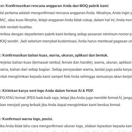
1st: Konfirmasikan rencana anggaran Anda dan MOQ pabrik kami
al pertama adalah mengonfirmasi rencana anggaran Anda. Misalnya, Anda ingin p
AC, atau kuas Morphe, tetapi anggaran Anda tidak cukup, dalam hal ini, Anda 
ebih rendah kualitas.
eriksa dengan departemen pabrik kami tentang setiap pesanan minimum nomor p
OQ sendiri.
Jadi sebelum menyikat kustomisasi, Anda harus membuat gagasan um
: Konfirmasikan bahan kuas, warna, ukuran, aplikasi dan bentuk.
erjelas bahan kuas (termasuk rambut, ferrule dan handle), warna, ukuran, aplikasi
arna, bahan dari setiap bagian.
Setiap persyaratan warna, tandai juga pada karya 
ntuk mengirimkan kepada kami sampel fisik Anda sehingga semuanya akan berjal
: Kirimkan karya seni logo Anda dalam format AI & PDF.
PG ATAU format JPEG baik-baik saja, tetapi jika Anda juga memiliki format AI, ja
kan menjadi yang terbaik jika Anda dapat mengirimkan kami berdua format.
: Konfirmasi warna logo, posisi.
ika Anda tidak tahu cara mengonfirmasi ukuran logo, silakan lepaskan kepada k