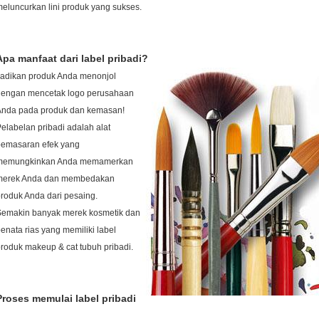
eluncurkan lini produk yang sukses.
Apa manfaat dari label pribadi?
Jadikan produk Anda menonjol
dengan mencetak logo perusahaan
Anda pada produk dan kemasan!
elabelan pribadi adalah alat
pemasaran efek yang
memungkinkan Anda memamerkan
merek Anda dan membedakan
roduk Anda dari pesaing.
Semakin banyak merek kosmetik dan
enata rias yang memiliki label
roduk makeup & cat tubuh pribadi.
Proses memulai label pribadi