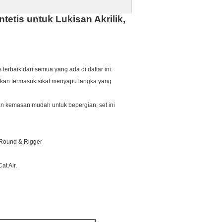
tetis untuk Lukisan Akrilik,
erbaik dari semua yang ada di daftar ini.
 bahkan termasuk sikat menyapu langka yang
an kemasan mudah untuk bepergian, set ini
, Round & Rigger
at Air.