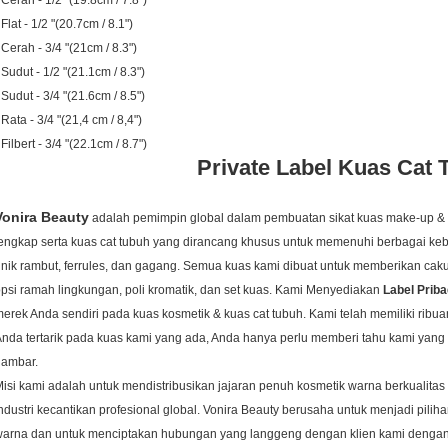
 Cerah - 1/2 "(19.8cm / 7.8")
 Flat - 1/2 "(20.7cm / 8.1")
 Cerah - 3/4 "(21cm / 8.3")
 Sudut - 1/2 "(21.1cm / 8.3")
 Sudut - 3/4 "(21.6cm / 8.5")
 Rata - 3/4 "(21,4 cm / 8,4")
 Filbert - 3/4 "(22.1cm / 8.7")
Private Label Kuas Cat 
Vonira Beauty
adalah pemimpin global dalam pembuatan sikat kuas make-up & 
engkap serta kuas cat tubuh yang dirancang khusus untuk memenuhi berbagai keb
nik rambut, ferrules, dan gagang.
Semua kuas kami dibuat untuk memberikan ca
psi ramah lingkungan, poli kromatik, dan set kuas. Kami Menyediakan
Label Prib
erek Anda sendiri pada kuas kosmetik & kuas cat tubuh. Kami telah memiliki ribua
nda tertarik pada kuas kami yang ada, Anda hanya perlu memberi tahu kami yan
gambar.
isi kami adalah untuk mendistribusikan jajaran penuh kosmetik warna berkualitas t
ndustri kecantikan profesional global. Vonira Beauty
berusaha untuk menjadi pilih
warna dan untuk menciptakan hubungan yang langgeng dengan klien kami den