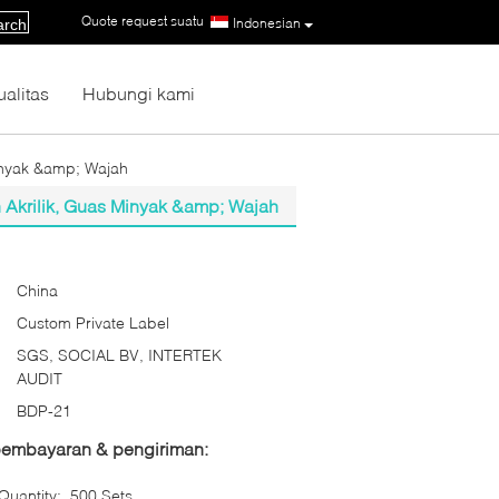
Quote request suatu
|
Indonesian
arch
ualitas
Hubungi kami
inyak &amp; Wajah
 Akrilik, Guas Minyak &amp; Wajah
China
Custom Private Label
SGS, SOCIAL BV, INTERTEK
AUDIT
BDP-21
 pembayaran & pengiriman:
uantity:
500 Sets