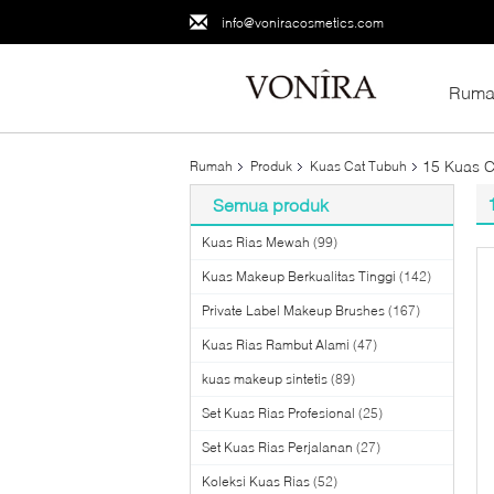
info@voniracosmetics.com
Ruma
15 Kuas C
Rumah
Produk
Kuas Cat Tubuh
Semua produk
Kuas Rias Mewah
(99)
Kuas Makeup Berkualitas Tinggi
(142)
Private Label Makeup Brushes
(167)
Kuas Rias Rambut Alami
(47)
kuas makeup sintetis
(89)
Set Kuas Rias Profesional
(25)
Set Kuas Rias Perjalanan
(27)
Koleksi Kuas Rias
(52)