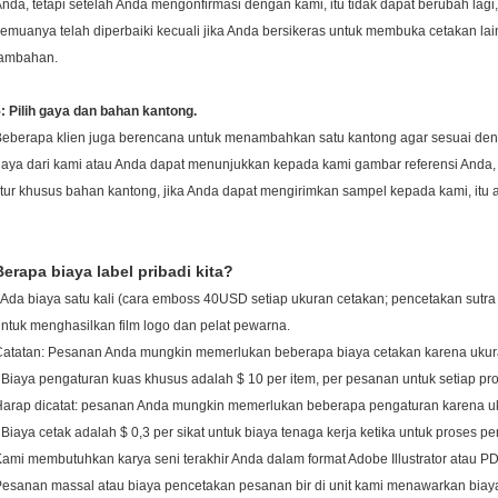
nda, tetapi setelah Anda mengonfirmasi dengan kami, itu tidak dapat berubah lagi,
emuanya telah diperbaiki kecuali jika Anda bersikeras untuk membuka cetakan la
tambahan.
: Pilih gaya dan bahan kantong.
eberapa klien juga berencana untuk menambahkan satu kantong agar sesuai deng
aya dari kami atau Anda dapat menunjukkan kepada kami gambar referensi Anda,
itur khusus bahan kantong, jika Anda dapat mengirimkan sampel kepada kami, itu a
Berapa biaya label pribadi kita?
 Ada biaya satu kali (cara emboss 40USD setiap ukuran cetakan; pencetakan sutr
ntuk menghasilkan film logo dan pelat pewarna.
Catatan: Pesanan Anda mungkin memerlukan beberapa biaya cetakan karena uku
 Biaya pengaturan kuas khusus adalah $ 10 per item, per pesanan untuk setiap pr
Harap dicatat: pesanan Anda mungkin memerlukan beberapa pengaturan karena 
 Biaya cetak adalah $ 0,3 per sikat untuk biaya tenaga kerja ketika untuk proses 
ami membutuhkan karya seni terakhir Anda dalam format Adobe Illustrator atau PD
esanan massal atau biaya pencetakan pesanan bir di unit kami menawarkan bia