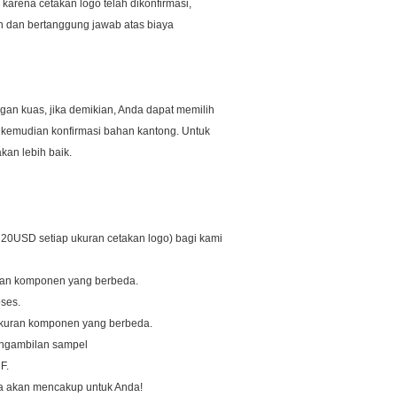
 karena cetakan logo telah dikonfirmasi,
in dan bertanggung jawab atas biaya
an kuas, jika demikian, Anda dapat memilih
 kemudian konfirmasi bahan kantong.
Untuk
kan lebih baik.
a 20USD setiap ukuran cetakan logo) bagi kami
ran komponen yang berbeda.
oses.
ukuran komponen yang berbeda.
pengambilan sampel
F.
ya akan mencakup untuk Anda!