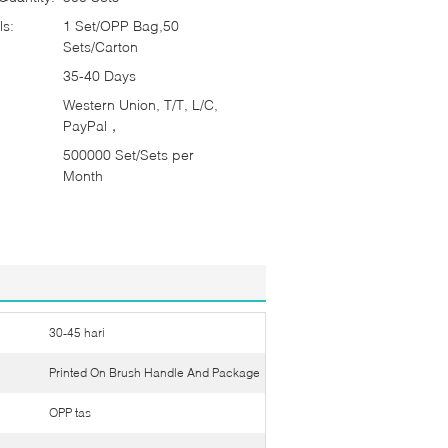
ls:
1 Set/OPP Bag,50
Sets/Carton
35-40 Days
Western Union, T/T, L/C,
PayPal，
500000 Set/Sets per
Month
30-45 hari
Printed On Brush Handle And Package
OPP tas