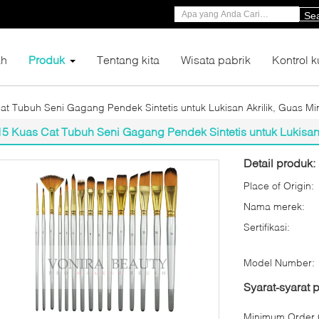
Se
h
Produk
Tentang kita
Wisata pabrik
Kontrol k
at Tubuh Seni Gagang Pendek Sintetis untuk Lukisan Akrilik, Guas M
15 Kuas Cat Tubuh Seni Gagang Pendek Sintetis untuk Lukisan
Detail produk:
Place of Origin:
Nama merek:
Sertifikasi:
Model Number:
Syarat-syarat
Minimum Order Q