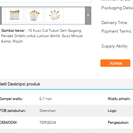
Packaging Detai
Delivery Time:
Gambar besar :
15 Kuas Cat Tubuh Seni Gagang
Payment Terms:
Pendek Sintetis untuk Lukisan Akrilik, Guas Minyak
&amp; Wajah
Supply Ability:
Kontak
Detil Deskripsi produk
Sampel waktu:
5-7 hari
Waktu pimpin:
FOB pelabuhan:
Shenzhen
Logo:
OEM/ODM:
TERSEDIA
Pengepakan: