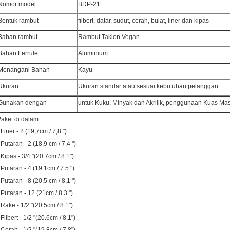
Nomor model
BDP-21
Bentuk rambut
filbert, datar, sudut, cerah, bulat, liner dan kipas
Bahan rambut
Rambut Taklon Vegan
Bahan Ferrule
Aluminium
Menangani Bahan
Kayu
Ukuran
Ukuran standar atau sesuai kebutuhan pelanggan
Gunakan dengan
untuk Kuku, Minyak dan Akrilik, penggunaan Kuas Ma
aket di dalam:
 Liner - 2 (19,7cm / 7,8 ")
 Putaran - 2 (18,9 cm / 7,4 ")
 Kipas - 3/4 "(20.7cm / 8.1")
 Putaran - 4 (19.1cm / 7.5 ")
 Putaran - 8 (20,5 cm / 8,1 ")
 Putaran - 12 (21cm / 8.3 ")
 Rake - 1/2 "(20.5cm / 8.1")
 Filbert - 1/2 "(20.6cm / 8.1")