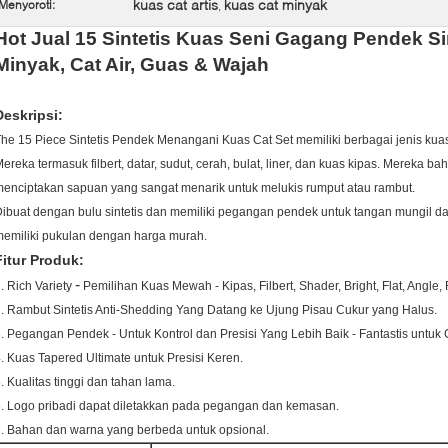
kuas cat artis
kuas cat minyak
Menyoroti:
,
Hot Jual 15 Sintetis Kuas Seni Gagang Pendek Sin
Minyak, Cat Air, Guas & Wajah
Deskripsi:
he 15 Piece Sintetis Pendek Menangani Kuas Cat Set memiliki berbagai jenis kuas t
ereka termasuk filbert, datar, sudut, cerah, bulat, liner, dan kuas kipas. Mereka
enciptakan sapuan yang sangat menarik untuk melukis rumput atau rambut.
ibuat dengan bulu sintetis dan memiliki pegangan pendek untuk tangan mungil d
emiliki pukulan dengan harga murah.
Fitur Produk:
-
. Rich Variety
Pemilihan Kuas Mewah - Kipas, Filbert, Shader, Bright, Flat, Angle
. Rambut Sintetis Anti-Shedding Yang Datang ke Ujung Pisau Cukur yang Halus.
. Pegangan Pendek - Untuk Kontrol dan Presisi Yang Lebih Baik - Fantastis untuk C
. Kuas Tapered Ultimate untuk Presisi Keren.
. Kualitas tinggi dan tahan lama.
. Logo pribadi dapat diletakkan pada pegangan dan kemasan.
7.
Bahan dan warna yang berbeda untuk opsional.