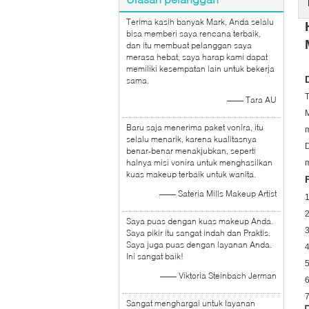
Terima kasih banyak Mark, Anda selalu
bisa memberi saya rencana terbaik,
dan itu membuat pelanggan saya
merasa hebat, saya harap kami dapat
memiliki kesempatan lain untuk bekerja
sama.
T
—— Tara AU
M
Baru saja menerima paket vonira, itu
m
selalu menarik, karena kualitasnya
D
benar-benar menakjubkan, seperti
halnya misi vonira untuk menghasilkan
m
kuas makeup terbaik untuk wanita.
—— Sateria Mills Makeup Artist
1
2
Saya puas dengan kuas makeup Anda.
3
Saya pikir itu sangat indah dan Praktis.
Saya juga puas dengan layanan Anda.
4
Ini sangat baik!
5
—— Viktoria Steinbach Jerman
6
Sangat menghargai untuk layanan