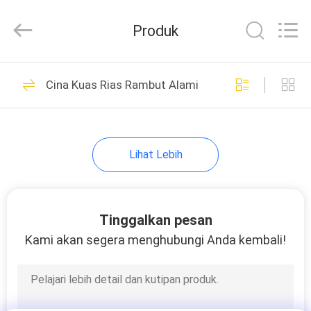
Changsha
Chanmy
Cosmetics
Produk
Co.,
Ltd.
All
Rights
Reserved.
RUMAH
99
Cina Kuas Rias Rambut Alami
Kuas Rias Mewah
PRODUK
Lihat Lebih
TENTANG
KAMI
Tinggalkan pesan
142
TUR
Kami akan segera menghubungi Anda kembali!
Kuas Makeup
PABRIK
Berkualitas Tinggi
KONTROL