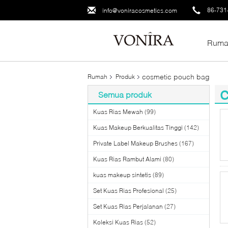
86-731
info@voniracosmetics.com
Ruma
cosmetic pouch bag
Rumah
Produk
Semua produk
(2
Kuas Rias Mewah
(99)
Kuas Makeup Berkualitas Tinggi
(142)
Private Label Makeup Brushes
(167)
Kuas Rias Rambut Alami
(80)
kuas makeup sintetis
(89)
Set Kuas Rias Profesional
(25)
Set Kuas Rias Perjalanan
(27)
Koleksi Kuas Rias
(52)