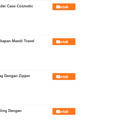
lder Case Cosmetic
Kontak
gkapan Mandi Travel
Kontak
ag Dengan Zipper
Kontak
pling Dengan
Kontak