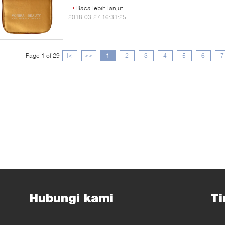
Baca lebih lanjut
2018-03-27 16:31:25
Page 1 of 29
|<
<<
1
2
3
4
5
6
7
Hubungi kami
Ti