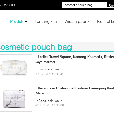
-85222808
Se
h
Produk
Tentang kita
Wisata pabrik
Kontrol k
cosmetic pouch bag
83)
Ladies Travel Square, Kantong Kosmetik, Ritsl
Gaya Marmer
Baca lebih lanjut
2018-03-01 12:00:41
Kecantikan Profesional Fashion Pemegang Kan
Ritsleting
Baca lebih lanjut
2018-03-01 12:01:06