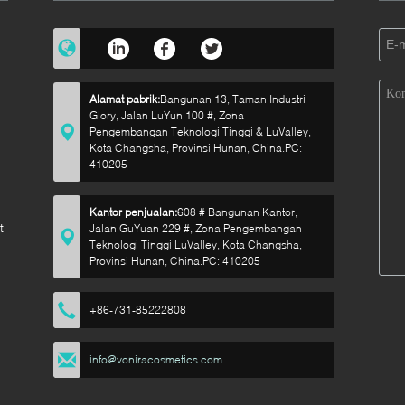
i
Alamat pabrik:
Bangunan 13, Taman Industri
Glory, Jalan LuYun 100 #, Zona
Pengembangan Teknologi Tinggi & LuValley,
Kota Changsha, Provinsi Hunan, China.PC:
410205
Kantor penjualan:
608 # Bangunan Kantor,
t
Jalan GuYuan 229 #, Zona Pengembangan
Teknologi Tinggi LuValley, Kota Changsha,
Provinsi Hunan, China.PC: 410205
+86-731-85222808
info@voniracosmetics.com