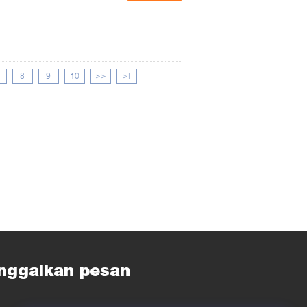
8
9
10
>>
>|
nggalkan pesan