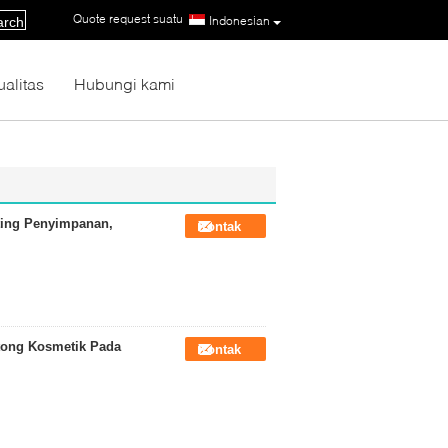
Quote request suatu
|
Indonesian
arch
ualitas
Hubungi kami
eting Penyimpanan,
Kontak
tong Kosmetik Pada
Kontak