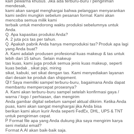
kain pewarna khusus. Jika ada terburu-buru / pengiriman
mendesak,
kami akan sangat menghargai bahwa pelanggan menyarankan
kami sedini mungkin sebelum pesanan formal.
Kami akan
mencoba semua milik kami
terbaik untuk mendorong waktu produksi sebelumnya untuk
Anda.
Q.
Apa kapasitas produksi Anda?
A.
2 juta pcs tas per tahun.
Q.
Apakah pabrik Anda hanya memproduksi tas?
Produk apa lagi
yang Anda buat?
A. Kami adalah produsen profesional kuas makeup & tas untuk
lebih dari 15 tahun. Selain makeup
tas kuas, kami juga produk semua jenis kuas makeup, seperti
kuas
bedak
, sikat pipi, miring
sikat, kabuki, set sikat dengan tas. Kami menyediakan layanan
dari desain ke produk dan shippment.
QI
f Saya memiliki sampel terburu-buru, bagaimana Anda dapat
membantu mempercepat prosesnya?
A. Kami akan terburu-buru sampel setelah konfirmasi gaya /
warna / logo / perhiasan, dan mengirim
Anda gambar digital sebelum sampel aktual dikirim.
Ketika Anda
puas, kami akan sangat menghargai jika Anda bisa
berikan kami akun kurir Anda seperti FedEx, DHL, UPS & TNT
untuk pengiriman cepat.
P.
Format file apa yang Anda dukung jika saya mengirim karya
seni melalui email?
Format A.AI akan baik-baik saja.