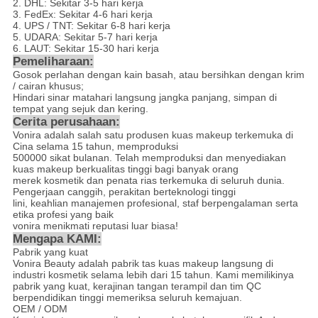
2. DHL: Sekitar 3-5 hari kerja
3. FedEx: Sekitar 4-6 hari kerja
4. UPS / TNT: Sekitar 6-8 hari kerja
5. UDARA: Sekitar 5-7 hari kerja
6. LAUT: Sekitar 15-30 hari kerja
Pemeliharaan:
Gosok perlahan dengan kain basah, atau bersihkan dengan krim
/ cairan khusus;
Hindari sinar matahari langsung jangka panjang, simpan di
tempat yang sejuk dan kering.
Cerita perusahaan:
Vonira adalah salah satu produsen kuas makeup terkemuka di
Cina selama 15 tahun, memproduksi
500000 sikat bulanan. Telah memproduksi dan menyediakan
kuas makeup berkualitas tinggi bagi banyak orang
merek kosmetik dan penata rias terkemuka di seluruh dunia.
Pengerjaan canggih, perakitan berteknologi tinggi
lini, keahlian manajemen profesional, staf berpengalaman serta
etika profesi yang baik
vonira menikmati reputasi luar biasa!
Mengapa KAMI:
Pabrik yang kuat
Vonira Beauty adalah pabrik tas kuas makeup langsung di
industri kosmetik selama lebih dari 15 tahun. Kami memilikinya
pabrik yang kuat, kerajinan tangan terampil dan tim QC
berpendidikan tinggi memeriksa seluruh kemajuan.
OEM / ODM