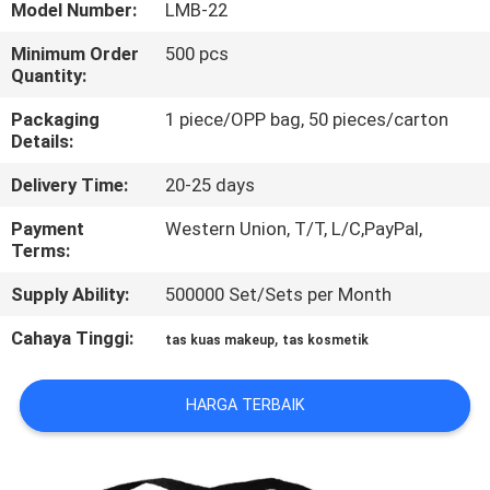
KUALITAS
Model Number:
LMB-22
Minimum Order
500 pcs
Quantity:
SITEMAP
Packaging
1 piece/OPP bag, 50 pieces/carton
Details:
PRIVACY
Delivery Time:
20-25 days
POLICY
Payment
Western Union, T/T, L/C,PayPal,
Terms:
Supply Ability:
500000 Set/Sets per Month
Cahaya Tinggi:
,
tas kuas makeup
tas kosmetik
HARGA TERBAIK