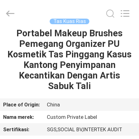
Changsha
Chanmy
Cosmetics
Co.,
Ltd.
Tas Kuas Rias
All
Rights
Reserved.
Portabel Makeup Brushes
RUMAH
Pemegang Organizer PU
PRODUK
Kosmetik Tas Pinggang Kasus
Kantong Penyimpanan
TENTANG
Kecantikan Dengan Artis
KAMI
Sabuk Tali
TUR
Place of Origin:
China
PABRIK
Nama merek:
Custom Private Label
Sertifikasi:
SGS,SOCIAL BV,INTERTEK AUDIT
KONTROL