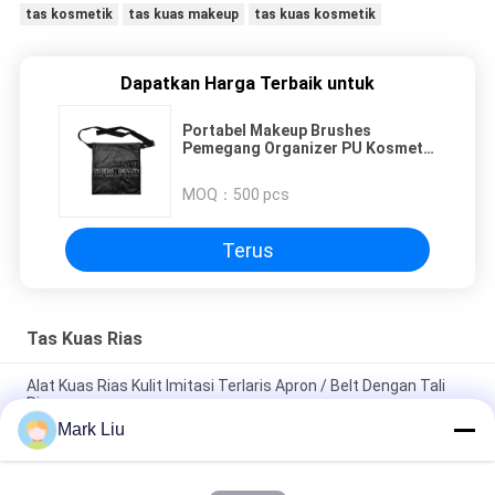
tas kosmetik
tas kuas makeup
tas kuas kosmetik
Dapatkan Harga Terbaik untuk
Portabel Makeup Brushes
Pemegang Organizer PU Kosmetik
Tas Pinggang Kasus Kantong
Penyimpanan Kecantikan Dengan
MOQ：
500 pcs
Artis Sabuk Tali
Terus
Tas Kuas Rias
Alat Kuas Rias Kulit Imitasi Terlaris Apron / Belt Dengan Tali
Ringan
Mark Liu
PU Pensil Kasus Pouch Gelombang Stripe Zipper Penutupan
Travel Tas Kosmetik Makeup Lucu Pena Alat Tulis