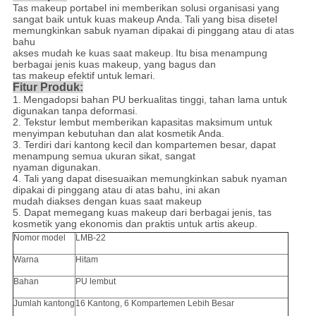
Tas makeup portabel ini memberikan solusi organisasi yang
sangat baik untuk kuas makeup Anda.
Tali yang bisa disetel
memungkinkan sabuk nyaman dipakai di pinggang atau di atas
bahu
akses mudah ke kuas saat makeup.
Itu bisa menampung
berbagai jenis kuas makeup, yang bagus dan
tas makeup efektif untuk lemari.
Fitur Produk:
1.
Mengadopsi bahan PU berkualitas tinggi, tahan lama untuk
digunakan tanpa deformasi.
2.
Tekstur lembut memberikan kapasitas maksimum untuk
menyimpan kebutuhan dan alat kosmetik Anda.
3.
Terdiri dari kantong kecil dan kompartemen besar, dapat
menampung semua ukuran sikat, sangat
nyaman digunakan.
4.
Tali yang dapat disesuaikan memungkinkan sabuk nyaman
dipakai di pinggang atau di atas bahu, ini akan
mudah diakses dengan kuas saat makeup
5. Dapat memegang kuas makeup dari berbagai jenis, tas
kosmetik yang ekonomis dan praktis untuk artis akeup.
Nomor model
LMB-22
Warna
Hitam
Bahan
PU lembut
Jumlah kantong
16 Kantong, 6 Kompartemen Lebih Besar