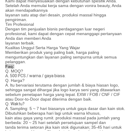
Kami dapat menyesuaikan dengan kebutuhan spesifik Anda.
Setelah Anda memulai kerja sama dengan vonira beauty, Anda
akan mendapatkannya
layanan satu atap dari desain, produksi massal hingga
pengiriman.
Tim Profesional
Dengan tim penjualan bisnis perdagangan luar negeri
profesional, kami dapat dengan cepat menanggapi pertanyaan
Anda dan memberi Anda
layanan terbaik.
Kualitas Unggul Serta Harga Yang Wajar
Memberikan produk yang paling baik, harga paling
menguntungkan dan layanan paling sempurna untuk semua
pelanggan.
Faq:
Q. MOQ?
A.
500 PCS / warna / gaya biasa.
Q. Harga?
A.
Itu bervariasi terutama dengan jumlah & biaya hiasan logo,
sehingga sangat dihargai jika logo karya seni yang ditawarkan
sebelum penetapan harga yang tepat.
EXW / FOB / CNF / CIF
atau Door-to-Door dapat diterima dengan baik.
Q.
Waktu?
A.
Sampling: 5 ~ 7 hari biasanya untuk gaya dasar dan kain stok.
Dibutuhkan beberapa hari lagi untuk warna khusus,
kain atau gaya yang rumit. produksi massal pada jumlah yang
berbeda: 20 ~ 25 hari setelah persetujuan sampel dan
tanda terima setoran jika kain stok digunakan;
35-45 hari untuk