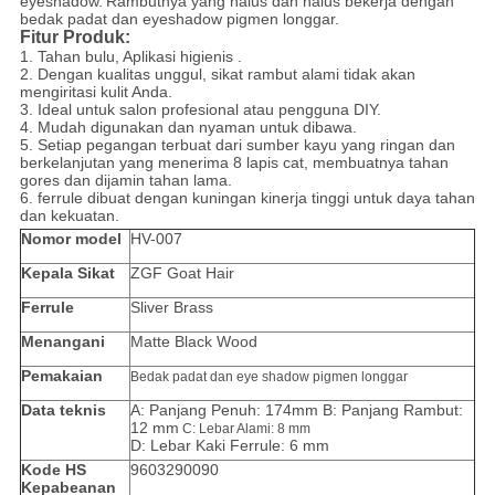
eyeshadow.
Rambutnya yang halus dan halus bekerja dengan
bedak padat dan eyeshadow pigmen longgar.
Fitur Produk:
1.
Tahan bulu, Aplikasi higienis
.
2. Dengan kualitas unggul, sikat rambut alami tidak akan
mengiritasi kulit Anda.
3. Ideal untuk salon profesional atau pengguna DIY.
4. Mudah digunakan dan nyaman untuk dibawa.
5.
Setiap pegangan terbuat dari sumber kayu yang ringan dan
berkelanjutan yang menerima 8 lapis cat, membuatnya tahan
gores dan dijamin tahan lama.
6. ferrule dibuat dengan kuningan kinerja tinggi untuk daya tahan
dan kekuatan.
Nomor model
HV-007
Kepala Sikat
ZGF Goat Hair
Ferrule
Sliver Brass
Menangani
Matte Black Wood
Pemakaian
Bedak padat dan eye shadow pigmen longgar
Data teknis
A: Panjang Penuh: 174mm B: Panjang Rambut:
12 mm
C: Lebar Alami: 8 mm
D: Lebar Kaki Ferrule: 6 mm
Kode HS
9603290090
Kepabeanan