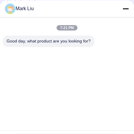
Ekstra Lembut
Mark Liu
Vonira Beauty Kuas Rias Rambut Kambing Besar Kipas /
Pegangan Kayu Kuas Rias Kelas Atas
7:21 PM
Kuas Rias Rambut Kambing Sheer Sangat Lembut Dengan
Pegangan Kayu Hitam
Good day, what product are you looking for?
Bad Request
Semua
Kuas Makeup 
Kuas Rias Mewah
Berkualitas Tinggi
Private Label 
Kuas Rias Rambut 
Makeup Brushes
Alami
Kuas Makeup 
Set Kuas Rias 
Sintetis
Profesional
Set Kuas Rias 
Koleksi Kuas Rias
Perjalanan