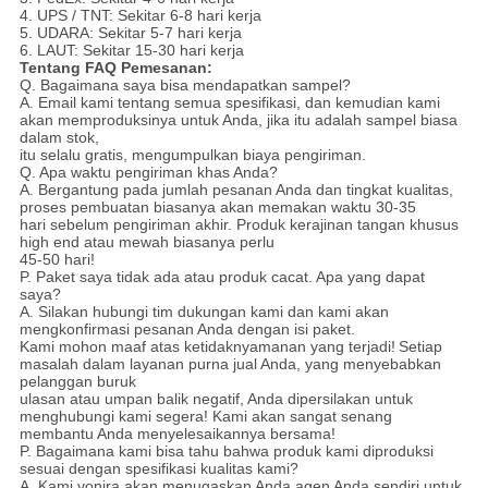
4. UPS / TNT: Sekitar 6-8 hari kerja
5. UDARA: Sekitar 5-7 hari kerja
6. LAUT: Sekitar 15-30 hari kerja
Tentang FAQ Pemesanan:
Q. Bagaimana saya bisa mendapatkan sampel?
A. Email kami tentang semua spesifikasi, dan kemudian kami
akan memproduksinya untuk Anda, jika itu adalah sampel biasa
dalam stok,
itu selalu gratis, mengumpulkan biaya pengiriman.
Q. Apa waktu pengiriman khas Anda?
A. Bergantung pada jumlah pesanan Anda dan tingkat kualitas,
proses pembuatan biasanya akan memakan waktu 30-35
hari sebelum pengiriman akhir. Produk kerajinan tangan khusus
high end atau mewah biasanya perlu
45-50 hari!
P. Paket saya tidak ada atau produk cacat.
Apa yang dapat
saya?
A. Silakan hubungi tim dukungan kami dan kami akan
mengkonfirmasi pesanan Anda dengan isi paket.
Kami mohon maaf atas ketidaknyamanan yang terjadi!
Setiap
masalah dalam layanan purna jual Anda, yang menyebabkan
pelanggan buruk
ulasan atau umpan balik negatif, Anda
dipersilakan untuk
menghubungi kami segera! Kami akan sangat senang
membantu Anda menyelesaikannya bersama!
P. Bagaimana kami bisa tahu bahwa produk kami diproduksi
sesuai dengan spesifikasi kualitas kami?
A. Kami vonira akan menugaskan Anda agen Anda sendiri untuk