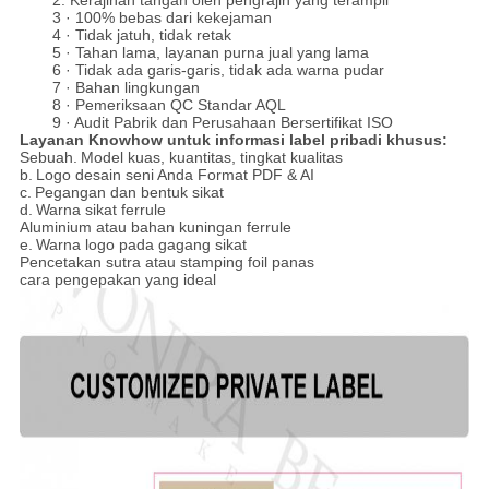
2. Kerajinan tangan oleh pengrajin yang terampil
3 · 100% bebas dari kekejaman
4 · Tidak jatuh, tidak retak
5 · Tahan lama, layanan purna jual yang lama
6 · Tidak ada garis-garis, tidak ada warna pudar
7 · Bahan lingkungan
8 · Pemeriksaan QC Standar AQL
9 · Audit Pabrik dan Perusahaan Bersertifikat ISO
Layanan Knowhow untuk informasi label pribadi khusus:
Sebuah.
Model kuas, kuantitas, tingkat kualitas
b.
Logo desain seni Anda Format PDF & AI
c.
Pegangan dan bentuk sikat
d.
Warna sikat ferrule
Aluminium atau bahan kuningan ferrule
e.
Warna logo pada gagang sikat
Pencetakan sutra atau stamping foil panas
cara pengepakan yang ideal