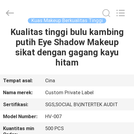
Changsha
Chanmy
Cosmetics
Co.,
Ltd.
Kuas Makeup Berkualitas Tinggi
All
Rights
Reserved.
Kualitas tinggi bulu kambing
RUMAH
putih Eye Shadow Makeup
PRODUK
sikat dengan gagang kayu
hitam
TENTANG
KAMI
Tempat asal:
Cina
Nama merek:
Custom Private Label
TUR
Sertifikasi:
SGS,SOCIAL BV,INTERTEK AUDIT
PABRIK
Model Number:
HV-007
KONTROL
Kuantitas min
500 PCS