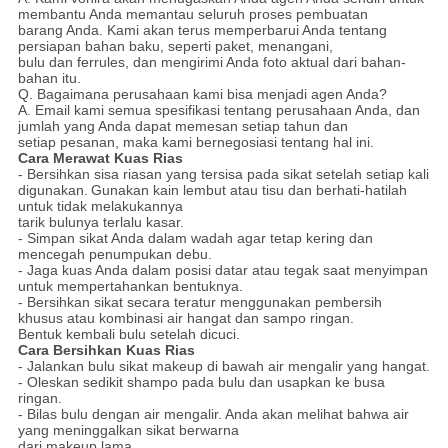
membantu Anda memantau seluruh proses pembuatan
barang Anda. Kami akan terus memperbarui Anda tentang
persiapan bahan baku, seperti paket, menangani,
bulu dan ferrules, dan mengirimi Anda foto aktual dari bahan-
bahan itu.
Q. Bagaimana perusahaan kami bisa menjadi agen Anda?
A. Email kami semua spesifikasi tentang perusahaan Anda, dan
jumlah yang Anda dapat memesan setiap tahun dan
setiap pesanan, maka kami bernegosiasi tentang hal ini.
Cara Merawat Kuas Rias
- Bersihkan sisa riasan yang tersisa pada sikat setelah setiap kali
digunakan.
Gunakan kain lembut atau tisu dan berhati-hatilah
untuk tidak melakukannya
tarik bulunya terlalu kasar.
- Simpan sikat Anda dalam wadah agar tetap kering dan
mencegah penumpukan debu.
- Jaga kuas Anda dalam posisi datar atau tegak saat menyimpan
untuk mempertahankan bentuknya.
- Bersihkan sikat secara teratur menggunakan pembersih
khusus atau kombinasi air hangat dan sampo ringan.
Bentuk kembali bulu setelah dicuci.
Cara Bersihkan Kuas Rias
- Jalankan bulu sikat makeup di bawah air mengalir yang hangat.
- Oleskan sedikit shampo pada bulu dan usapkan ke busa
ringan.
- Bilas bulu dengan air mengalir.
Anda akan melihat bahwa air
yang meninggalkan sikat berwarna
dari makeup lama.