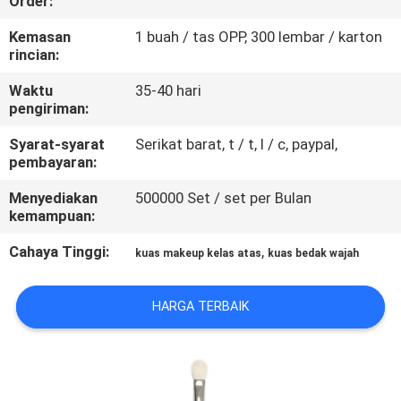
Order:
KUALITAS
Kemasan
1 buah / tas OPP, 300 lembar / karton
rincian:
SITEMAP
Waktu
35-40 hari
pengiriman:
PRIVACY
Syarat-syarat
Serikat barat, t / t, l / c, paypal,
POLICY
pembayaran:
Menyediakan
500000 Set / set per Bulan
kemampuan:
Cahaya Tinggi:
,
kuas makeup kelas atas
kuas bedak wajah
HARGA TERBAIK