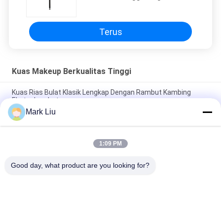
Pegangan Kayu Hitam Matte
Terus
Kuas Makeup Berkualitas Tinggi
Kuas Rias Bulat Klasik Lengkap Dengan Rambut Kambing
Ekstra Lembut
Mark Liu
Vonira Beauty Kuas Rias Rambut Kambing Besar Kipas /
Pegangan Kayu Kuas Rias Kelas Atas
1:09 PM
Kuas Rias Rambut Kambing Sheer Sangat Lembut Dengan
Pegangan Kayu Hitam
Good day, what product are you looking for?
Bad Request
Semua
Kuas Makeup 
Kuas Rias Mewah