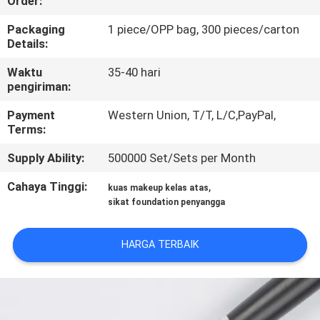
Order:
KUALITAS
Packaging
1 piece/OPP bag, 300 pieces/carton
Details:
SITEMAP
Waktu
35-40 hari
pengiriman:
PRIVACY
Payment
Western Union, T/T, L/C,PayPal,
POLICY
Terms:
Supply Ability:
500000 Set/Sets per Month
Cahaya Tinggi:
,
kuas makeup kelas atas
sikat foundation penyangga
HARGA TERBAIK