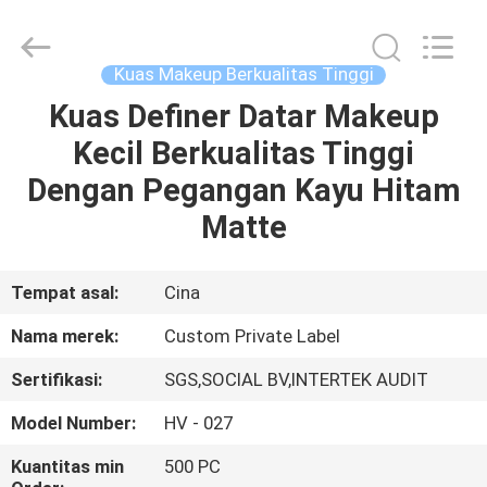
Changsha
Chanmy
Cosmetics
Co.,
Ltd.
Kuas Makeup Berkualitas Tinggi
All
Rights
Reserved.
Kuas Definer Datar Makeup
RUMAH
Kecil Berkualitas Tinggi
PRODUK
Dengan Pegangan Kayu Hitam
Matte
TENTANG
KAMI
Tempat asal:
Cina
Nama merek:
Custom Private Label
TUR
Sertifikasi:
SGS,SOCIAL BV,INTERTEK AUDIT
PABRIK
Model Number:
HV - 027
KONTROL
Kuantitas min
500 PC