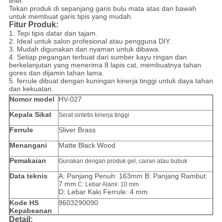
liner.
Tekan produk di sepanjang garis bulu mata atas dan bawah
untuk membuat garis tipis yang mudah.
Fitur Produk:
1.
Tepi tipis datar dan tajam.
2. Ideal untuk salon profesional atau pengguna DIY.
3. Mudah digunakan dan nyaman untuk dibawa.
4.
Setiap pegangan terbuat dari sumber kayu ringan dan
berkelanjutan yang menerima 8 lapis cat, membuatnya tahan
gores dan dijamin tahan lama.
5. ferrule dibuat dengan kuningan kinerja tinggi untuk daya tahan
dan kekuatan.
Nomor model
HV-027
Kepala Sikat
Serat sintetis kinerja tinggi
Ferrule
Sliver Brass
Menangani
Matte Black Wood
Pemakaian
Gunakan dengan produk gel, cairan atau bubuk
Data teknis
A: Panjang Penuh: 163mm B: Panjang Rambut:
7 mm
C: Lebar Alami: 10 mm
D: Lebar Kaki Ferrule: 4 mm
Kode HS
9603290090
Kepabeanan
Detail: