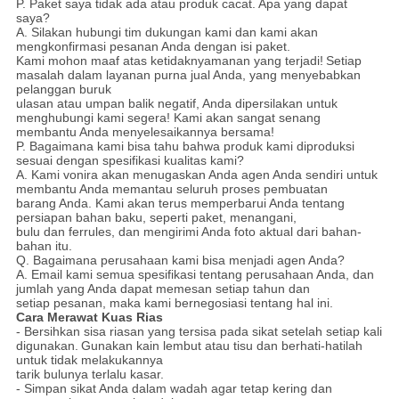
P. Paket saya tidak ada atau produk cacat.
Apa yang dapat
saya?
A. Silakan hubungi tim dukungan kami dan kami akan
mengkonfirmasi pesanan Anda dengan isi paket.
Kami mohon maaf atas ketidaknyamanan yang terjadi!
Setiap
masalah dalam layanan purna jual Anda, yang menyebabkan
pelanggan buruk
ulasan atau umpan balik negatif, Anda
dipersilakan untuk
menghubungi kami segera! Kami akan sangat senang
membantu Anda menyelesaikannya bersama!
P. Bagaimana kami bisa tahu bahwa produk kami diproduksi
sesuai dengan spesifikasi kualitas kami?
A. Kami vonira akan menugaskan Anda agen Anda sendiri untuk
membantu Anda memantau seluruh proses pembuatan
barang Anda. Kami akan terus memperbarui Anda tentang
persiapan bahan baku, seperti paket, menangani,
bulu dan ferrules, dan mengirimi Anda foto aktual dari bahan-
bahan itu.
Q. Bagaimana perusahaan kami bisa menjadi agen Anda?
A. Email kami semua spesifikasi tentang perusahaan Anda, dan
jumlah yang Anda dapat memesan setiap tahun dan
setiap pesanan, maka kami bernegosiasi tentang hal ini.
Cara Merawat Kuas Rias
- Bersihkan sisa riasan yang tersisa pada sikat setelah setiap kali
digunakan.
Gunakan kain lembut atau tisu dan berhati-hatilah
untuk tidak melakukannya
tarik bulunya terlalu kasar.
- Simpan sikat Anda dalam wadah agar tetap kering dan