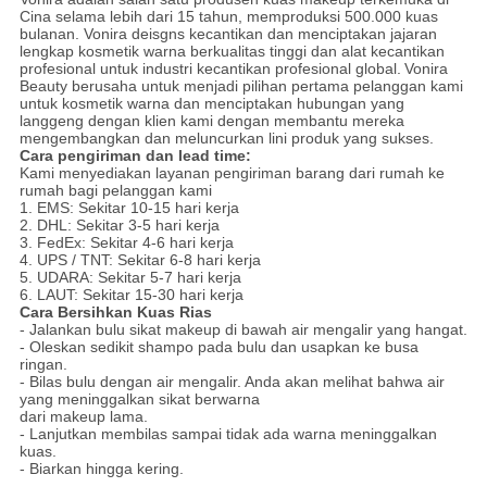
Cina selama lebih dari 15 tahun, memproduksi 500.000 kuas
bulanan. Vonira deisgns kecantikan dan menciptakan jajaran
lengkap kosmetik warna berkualitas tinggi dan alat kecantikan
profesional untuk industri kecantikan profesional global.
Vonira
Beauty berusaha untuk menjadi pilihan pertama pelanggan kami
untuk kosmetik warna dan menciptakan hubungan yang
langgeng dengan klien kami dengan membantu mereka
mengembangkan dan meluncurkan lini produk yang sukses.
Cara pengiriman dan lead time:
Kami menyediakan layanan pengiriman barang dari rumah ke
rumah bagi pelanggan kami
1. EMS: Sekitar 10-15 hari kerja
2. DHL: Sekitar 3-5 hari kerja
3. FedEx: Sekitar 4-6 hari kerja
4. UPS / TNT: Sekitar 6-8 hari kerja
5. UDARA: Sekitar 5-7 hari kerja
6. LAUT: Sekitar 15-30 hari kerja
Cara Bersihkan Kuas Rias
- Jalankan bulu sikat makeup di bawah air mengalir yang hangat.
- Oleskan sedikit shampo pada bulu dan usapkan ke busa
ringan.
- Bilas bulu dengan air mengalir.
Anda akan melihat bahwa air
yang meninggalkan sikat berwarna
dari makeup lama.
- Lanjutkan membilas sampai tidak ada warna meninggalkan
kuas.
- Biarkan hingga kering.