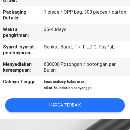
Order:
KUALITAS
Packaging
1 piece / OPP bag, 300 pieces / carton
Details:
SITEMAP
Waktu
35-40days
pengiriman:
PRIVACY
Syarat-syarat
Serikat Barat, T / T, L / C, PayPal,
POLICY
pembayaran:
Menyediakan
600000 Potongan / potongan per
kemampuan:
Bulan
Cahaya Tinggi:
,
kuas makeup kelas atas
sikat foundation penyangga
HARGA TERBAIK