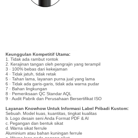
Keunggulan Kompetitif Utama:
1. Tidak ada rambut rontok
2. Kerajinan tangan oleh pengrajin yang terampil
3 · 100% bebas dari kekejaman
4 · Tidak jatuh, tidak retak
5 · Tahan lama, layanan purna jual yang lama
6 · Tidak ada garis-garis, tidak ada warna pudar
7 · Bahan lingkungan
8 · Pemeriksaan QC Standar AQL
9 · Audit Pabrik dan Perusahaan Bersertifikat ISO
Layanan Knowhow Untuk Informasi Label Pribadi Kustom:
Sebuah.
Model kuas, kuantitas, tingkat kualitas
b.
Logo desain seni Anda Format PDF & AI
c.
Pegangan dan bentuk sikat
d.
Warna sikat ferrule
Aluminium atau bahan kuningan ferrule