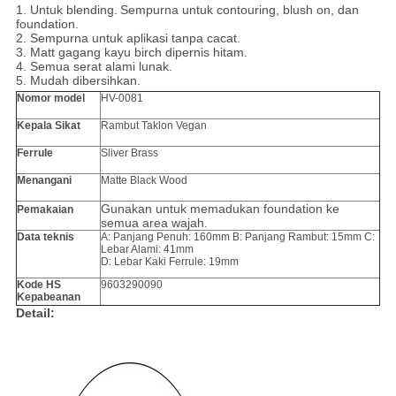
1.
Untuk blending.
Sempurna untuk contouring, blush on, dan
foundation.
2. Sempurna untuk aplikasi tanpa cacat.
3. Matt
gagang kayu birch dipernis hitam.
4. Semua serat alami lunak.
5. Mudah dibersihkan.
Nomor model
HV-0081
Kepala Sikat
Rambut Taklon Vegan
Ferrule
Sliver Brass
Menangani
Matte Black Wood
Gunakan untuk memadukan foundation ke
Pemakaian
semua area wajah.
Data teknis
A: Panjang Penuh: 160mm B: Panjang Rambut: 15mm C:
Lebar Alami: 41mm
D: Lebar Kaki Ferrule: 19mm
Kode HS
9603290090
Kepabeanan
Detail: