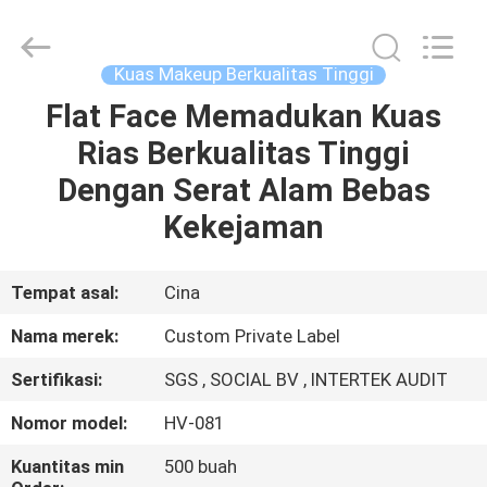
Changsha
Chanmy
Cosmetics
Co.,
Ltd.
Kuas Makeup Berkualitas Tinggi
All
Rights
Reserved.
Flat Face Memadukan Kuas
RUMAH
Rias Berkualitas Tinggi
PRODUK
Dengan Serat Alam Bebas
Kekejaman
TENTANG
KAMI
Tempat asal:
Cina
Nama merek:
Custom Private Label
TUR
Sertifikasi:
SGS , SOCIAL BV , INTERTEK AUDIT
PABRIK
Nomor model:
HV-081
KONTROL
Kuantitas min
500 buah