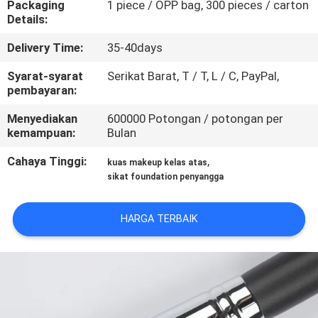
Packaging
1 piece / OPP bag, 300 pieces / carton
KUALITAS
Details:
Delivery Time:
35-40days
SITEMAP
Syarat-syarat
Serikat Barat, T / T, L / C, PayPal,
pembayaran:
PRIVACY
Menyediakan
600000 Potongan / potongan per
POLICY
kemampuan:
Bulan
Cahaya Tinggi:
,
kuas makeup kelas atas
sikat foundation penyangga
HARGA TERBAIK