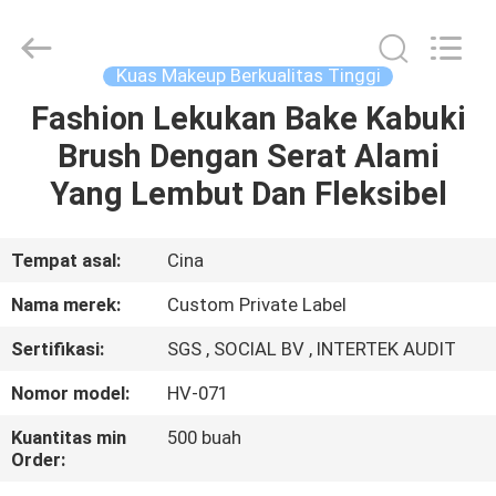
Changsha
Chanmy
Cosmetics
Co.,
Ltd.
Kuas Makeup Berkualitas Tinggi
All
Rights
Reserved.
Fashion Lekukan Bake Kabuki
RUMAH
Brush Dengan Serat Alami
PRODUK
Yang Lembut Dan Fleksibel
TENTANG
Tempat asal:
Cina
KAMI
Nama merek:
Custom Private Label
Sertifikasi:
SGS , SOCIAL BV , INTERTEK AUDIT
TUR
Nomor model:
HV-071
PABRIK
Kuantitas min
500 buah
Order:
KONTROL