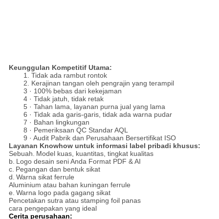
Keunggulan Kompetitif Utama:
1. Tidak ada rambut rontok
2. Kerajinan tangan oleh pengrajin yang terampil
3 · 100% bebas dari kekejaman
4 · Tidak jatuh, tidak retak
5 · Tahan lama, layanan purna jual yang lama
6 · Tidak ada garis-garis, tidak ada warna pudar
7 · Bahan lingkungan
8 · Pemeriksaan QC Standar AQL
9 · Audit Pabrik dan Perusahaan Bersertifikat ISO
Layanan Knowhow untuk informasi label pribadi khusus:
Sebuah.
Model kuas, kuantitas, tingkat kualitas
b.
Logo desain seni Anda Format PDF & AI
c.
Pegangan dan bentuk sikat
d.
Warna sikat ferrule
Aluminium atau bahan kuningan ferrule
e.
Warna logo pada gagang sikat
Pencetakan sutra atau stamping foil panas
cara pengepakan yang ideal
Cerita perusahaan: