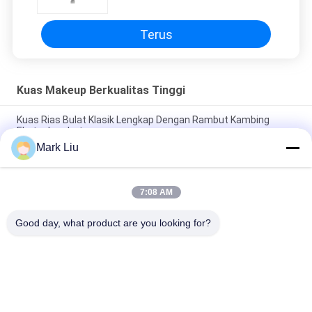
Terus
Kuas Makeup Berkualitas Tinggi
Kuas Rias Bulat Klasik Lengkap Dengan Rambut Kambing
Ekstra Lembut
Mark Liu
Vonira Beauty Kuas Rias Rambut Kambing Besar Kipas /
Pegangan Kayu Kuas Rias Kelas Atas
7:08 AM
Kuas Rias Rambut Kambing Sheer Sangat Lembut Dengan
Pegangan Kayu Hitam
Good day, what product are you looking for?
Bad Request
Semua
Kuas Makeup 
Kuas Rias Mewah
Berkualitas Tinggi