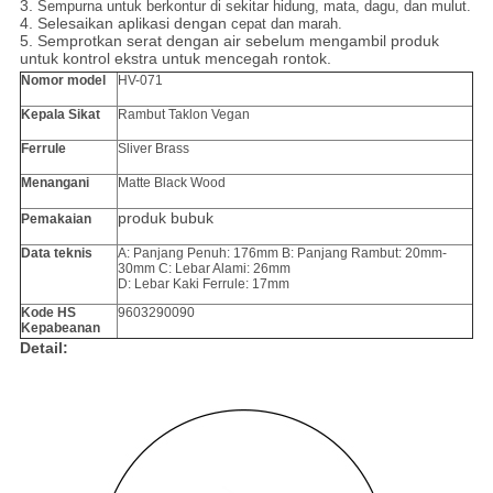
3.
Sempurna untuk berkontur di sekitar hidung, mata, dagu, dan mulut.
4. Selesaikan aplikasi dengan
cepat dan marah.
5. Semprotkan serat dengan air sebelum mengambil produk
untuk kontrol ekstra untuk mencegah rontok.
Nomor model
HV-071
Kepala Sikat
Rambut Taklon Vegan
Ferrule
Sliver Brass
Menangani
Matte Black Wood
produk bubuk
Pemakaian
Data teknis
A: Panjang Penuh: 176mm B: Panjang Rambut: 20mm-
30mm C: Lebar Alami: 26mm
D: Lebar Kaki Ferrule: 17mm
Kode HS
9603290090
Kepabeanan
Detail: