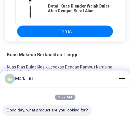
Detail Kuas Blender Wajah Bulat
Atas Dengan Serat Alam
Berkualitas Tinggi Duet
Terus
Kuas Makeup Berkualitas Tinggi
Kuas Rias Bulat Klasik Lengkap Dengan Rambut Kambing
Ekstra Lembut
Mark Liu
Vonira Beauty Kuas Rias Rambut Kambing Besar Kipas /
Pegangan Kayu Kuas Rias Kelas Atas
9:27 AM
Kuas Rias Rambut Kambing Sheer Sangat Lembut Dengan
Pegangan Kayu Hitam
Good day, what product are you looking for?
Bad Request
Semua