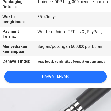
Packaging
1 piece / OPP bag, 300 pieces / carton
KUALITAS
Details:
Waktu
35-40days
SITEMAP
pengiriman:
Payment
Western Union , T/T , L/C , PayPal，
PRIVACY
Terms:
POLICY
Menyediakan
Bagian/potongan 600000 per bulan
kemampuan:
Cahaya Tinggi:
,
kuas bedak wajah
sikat foundation penyangga
HARGA TERBAIK