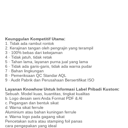
Keunggulan Kompetitif Utama:
1. Tidak ada rambut rontok
2. Kerajinan tangan oleh pengrajin yang terampil
3 · 100% bebas dari kekejaman
4 · Tidak jatuh, tidak retak
5 · Tahan lama, layanan purna jual yang lama
6 · Tidak ada garis-garis, tidak ada warna pudar
7 · Bahan lingkungan
8 · Pemeriksaan QC Standar AQL
9 · Audit Pabrik dan Perusahaan Bersertifikat ISO
Layanan Knowhow Untuk Informasi Label Pribadi Kustom:
Sebuah.
Model kuas, kuantitas, tingkat kualitas
b.
Logo desain seni Anda Format PDF & AI
c.
Pegangan dan bentuk sikat
d.
Warna sikat ferrule
Aluminium atau bahan kuningan ferrule
e.
Warna logo pada gagang sikat
Pencetakan sutra atau stamping foil panas
cara pengepakan yang ideal