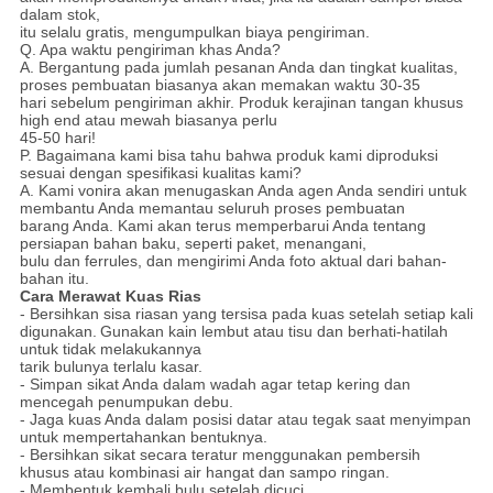
dalam stok,
itu selalu gratis, mengumpulkan biaya pengiriman.
Q. Apa waktu pengiriman khas Anda?
A. Bergantung pada jumlah pesanan Anda dan tingkat kualitas,
proses pembuatan biasanya akan memakan waktu 30-35
hari sebelum pengiriman akhir. Produk kerajinan tangan khusus
high end atau mewah biasanya perlu
45-50 hari!
P. Bagaimana kami bisa tahu bahwa produk kami diproduksi
sesuai dengan spesifikasi kualitas kami?
A. Kami vonira akan menugaskan Anda agen Anda sendiri untuk
membantu Anda memantau seluruh proses pembuatan
barang Anda. Kami akan terus memperbarui Anda tentang
persiapan bahan baku, seperti paket, menangani,
bulu dan ferrules, dan mengirimi Anda foto aktual dari bahan-
bahan itu.
Cara Merawat Kuas Rias
- Bersihkan sisa riasan yang tersisa pada kuas setelah setiap kali
digunakan.
Gunakan kain lembut atau tisu dan berhati-hatilah
untuk tidak melakukannya
tarik bulunya terlalu kasar.
- Simpan sikat Anda dalam wadah agar tetap kering dan
mencegah penumpukan debu.
- Jaga kuas Anda dalam posisi datar atau tegak saat menyimpan
untuk mempertahankan bentuknya.
- Bersihkan sikat secara teratur menggunakan pembersih
khusus atau kombinasi air hangat dan sampo ringan.
- Membentuk kembali bulu setelah dicuci.