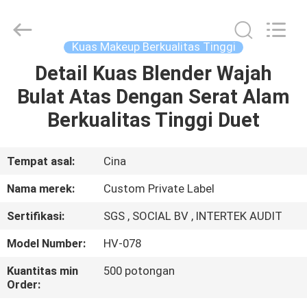
Changsha
Chanmy
Cosmetics
Co.,
Ltd.
Kuas Makeup Berkualitas Tinggi
All
Rights
Reserved.
Detail Kuas Blender Wajah
RUMAH
Bulat Atas Dengan Serat Alam
PRODUK
Berkualitas Tinggi Duet
TENTANG
Tempat asal:
Cina
KAMI
Nama merek:
Custom Private Label
Sertifikasi:
SGS , SOCIAL BV , INTERTEK AUDIT
TUR
Model Number:
HV-078
PABRIK
Kuantitas min
500 potongan
Order:
KONTROL