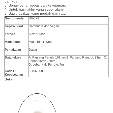
dan kuat.
3. Benar-benar bebas dari kekejaman.
4.
Untuk hasil akhir yang super alami.
5. Bawa aplikasi yang mudah dan rata.
Nomor model
HV-078
Kepala Sikat
Rambut Taklon Vegan
Ferrule
Sliver Brass
Menangani
Matte Black Wood
Pemakaian
Dasar
Data teknis
A: Panjang Penuh: 161mm B: Panjang Rambut: 23mm C:
Lebar Alami: 22mm
D: Lebar Kaki Ferrule: 7mm
Kode HS
9603290090
Kepabeanan
Detail: