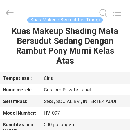
Changsha
Chanmy
Cosmetics
Co.,
Ltd.
Kuas Makeup Berkualitas Tinggi
All
Rights
Reserved.
Kuas Makeup Shading Mata
RUMAH
Bersudut Sedang Dengan
PRODUK
Rambut Pony Murni Kelas
Atas
TENTANG
KAMI
Tempat asal:
Cina
Nama merek:
Custom Private Label
TUR
Sertifikasi:
SGS , SOCIAL BV , INTERTEK AUDIT
PABRIK
Model Number:
HV-097
KONTROL
Kuantitas min
500 potongan