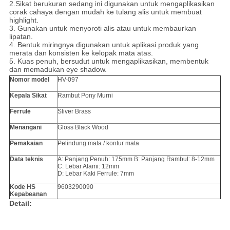
2.Sikat berukuran sedang ini digunakan untuk mengaplikasikan
corak cahaya dengan mudah ke tulang alis untuk membuat
highlight.
3. Gunakan untuk menyoroti alis atau untuk membaurkan
lipatan.
4. Bentuk miringnya digunakan untuk aplikasi produk yang
merata dan konsisten ke kelopak mata atas.
5. Kuas penuh, bersudut untuk mengaplikasikan, membentuk
dan memadukan eye shadow.
Nomor model
HV-097
Kepala Sikat
Rambut Pony Murni
Ferrule
Sliver Brass
Menangani
Gloss Black Wood
Pemakaian
Pelindung mata / kontur mata
Data teknis
A: Panjang Penuh: 175mm B: Panjang Rambut: 8-12mm
C: Lebar Alami: 12mm
D: Lebar Kaki Ferrule: 7mm
Kode HS
9603290090
Kepabeanan
Detail: