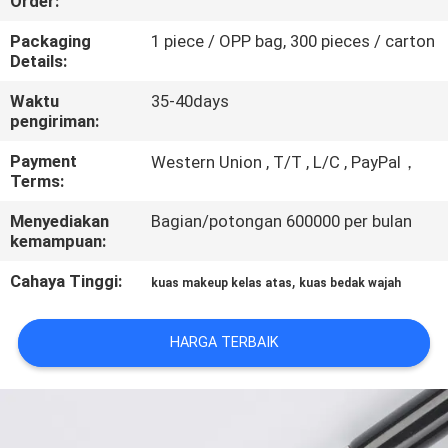
Order:
KUALITAS
Packaging
1 piece / OPP bag, 300 pieces / carton
Details:
SITEMAP
Waktu
35-40days
pengiriman:
PRIVACY
Payment
Western Union , T/T , L/C , PayPal，
POLICY
Terms:
Menyediakan
Bagian/potongan 600000 per bulan
kemampuan:
Cahaya Tinggi:
,
kuas makeup kelas atas
kuas bedak wajah
HARGA TERBAIK