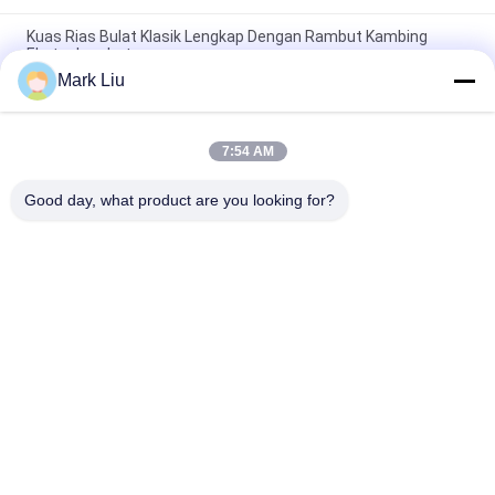
Kuas Rias Bulat Klasik Lengkap Dengan Rambut Kambing
Ekstra Lembut
Mark Liu
Vonira Beauty Kuas Rias Rambut Kambing Besar Kipas /
Pegangan Kayu Kuas Rias Kelas Atas
7:54 AM
Kuas Rias Rambut Kambing Sheer Sangat Lembut Dengan
Pegangan Kayu Hitam
Good day, what product are you looking for?
Bad Request
Semua
Kuas Makeup 
Kuas Rias Mewah
Berkualitas Tinggi
Private Label 
Kuas Rias Rambut 
Makeup Brushes
Alami
Kuas Makeup 
Set Kuas Rias 
Sintetis
Profesional