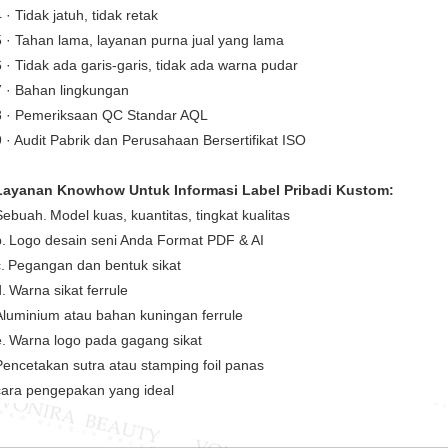
 · Tidak jatuh, tidak retak
5 · Tahan lama, layanan purna jual yang lama
6 · Tidak ada garis-garis, tidak ada warna pudar
7 · Bahan lingkungan
8 · Pemeriksaan QC Standar AQL
9 · Audit Pabrik dan Perusahaan Bersertifikat ISO
Layanan Knowhow Untuk Informasi Label Pribadi Kustom:
Sebuah.
Model kuas, kuantitas, tingkat kualitas
.
Logo desain seni Anda Format PDF & AI
.
Pegangan dan bentuk sikat
.
Warna sikat ferrule
Aluminium atau bahan kuningan ferrule
.
Warna logo pada gagang sikat
Pencetakan sutra atau stamping foil panas
cara pengepakan yang ideal