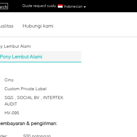
Quote request suatu
|
Indonesian
arch
ualitas
Hubungi kami
y Lembut Alami
Pony Lembut Alami
Cina
Custom Private Label
SGS , SOCIAL BV , INTERTEK
AUDIT
HV-095
 pembayaran & pengiriman:
der:
500 potongan