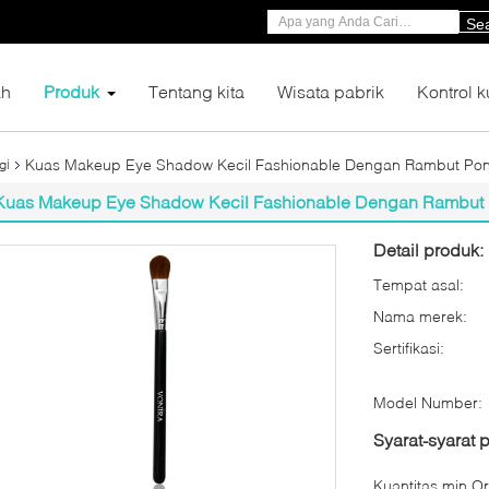
Se
h
Produk
Tentang kita
Wisata pabrik
Kontrol k
Kuas Makeup Eye Shadow Kecil Fashionable Dengan Rambut Pon
gi
Kuas Makeup Eye Shadow Kecil Fashionable Dengan Rambut 
Detail produk:
Tempat asal:
Nama merek:
Sertifikasi:
Model Number:
Syarat-syarat
Kuantitas min Or