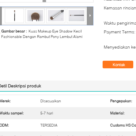
Kemasan rincian
Waktu pengirima
Gambar besar :
Kuas Makeup Eye Shadow Kecil
Payment Terms:
Fashionable Dengan Rambut Pony Lembut Alami
Menyediakan k
Kontak
Detil Deskripsi produk
Merek:
Disesuaikan
Pengepakan:
Waktu sampel:
5-7 hari
Material:
ODM:
TERSEDIA
Customs HS Co