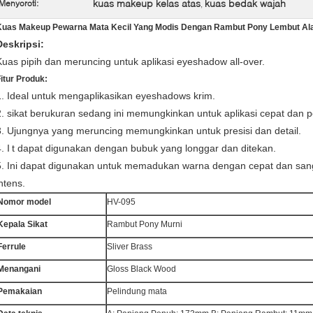
kuas makeup kelas atas
kuas bedak wajah
Menyoroti:
,
Kuas Makeup Pewarna Mata Kecil Yang Modis Dengan Rambut Pony Lembut Al
Deskripsi:
Kuas pipih dan meruncing untuk aplikasi eyeshadow all-over.
itur Produk:
1. Ideal untuk mengaplikasikan eyeshadows krim.
2. sikat berukuran sedang ini memungkinkan untuk aplikasi cepat dan
3. Ujungnya yang meruncing memungkinkan untuk presisi dan detail.
. I
t dapat digunakan dengan bubuk yang longgar dan ditekan.
5. Ini dapat digunakan untuk memadukan warna dengan cepat dan sa
ntens.
Nomor model
HV-095
Kepala Sikat
Rambut Pony Murni
Ferrule
Sliver Brass
Menangani
Gloss Black Wood
Pemakaian
Pelindung mata