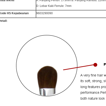
Data teknis
A: Panjang Penuh: 173mm B: Panjang Rambut: 11mm 
D: Lebar Kaki Ferrule: 7mm
Kode HS Kepabeanan
9603290090
etail: