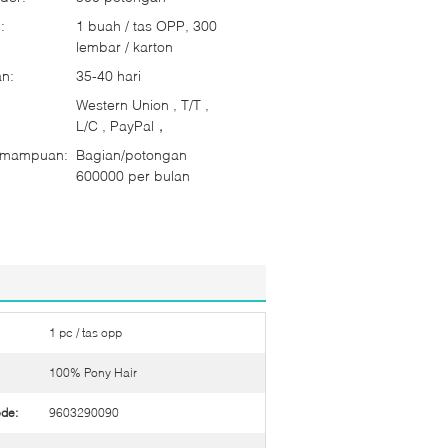
:
1 buah / tas OPP, 300
lembar / karton
n:
35-40 hari
Western Union , T/T ,
L/C , PayPal，
emampuan:
Bagian/potongan
600000 per bulan
1 pc / tas opp
100% Pony Hair
de:
9603290090