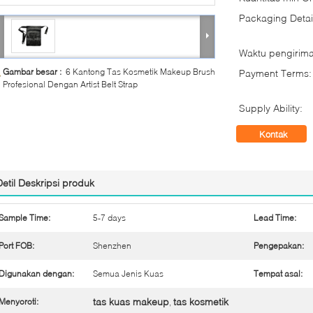
Packaging Detai
Waktu pengirima
Gambar besar :
6 Kantong Tas Kosmetik Makeup Brush
Payment Terms:
Profesional Dengan Artist Belt Strap
Supply Ability:
Kontak
Detil Deskripsi produk
Sample Time:
5-7 days
Lead Time:
Port FOB:
Shenzhen
Pengepakan:
Digunakan dengan:
Semua Jenis Kuas
Tempat asal:
tas kuas makeup
tas kosmetik
Menyoroti:
,