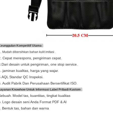
:
Keunggulan Kompetitif Utama
.
.
Mudah dibersihkan bahan kulit imitasi
2. Cepat merespons, pengiriman cepat.
3.Dari desain untuk pengiriman, one stop service.
4. jaminan kualitas, harga yang wajar.
5.AQL Standar QC Inspeksi.
6. Audit Pabrik Dan Perusahaan Bersertifikat ISO.
:
Layanan Knowhow Untuk Informasi Label Pribadi Kustom
Sebuah.
Model tas, kuantitas, tingkat kualitas
.
Logo desain seni Anda Format PDF & AI
.
Bentuk tas, bahan dan warna