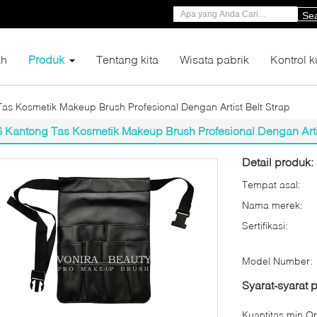
Se
h
Produk
Tentang kita
Wisata pabrik
Kontrol k
as Kosmetik Makeup Brush Profesional Dengan Artist Belt Strap
6 Kantong Tas Kosmetik Makeup Brush Profesional Dengan Artis
Detail produk:
Tempat asal:
Nama merek:
Sertifikasi:
Model Number:
Syarat-syarat
Kuantitas min Or