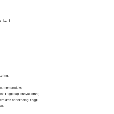
an kami
kering.
un, memproduksi
as tinggi bagi banyak orang
rakitan berteknologi tinggi
baik