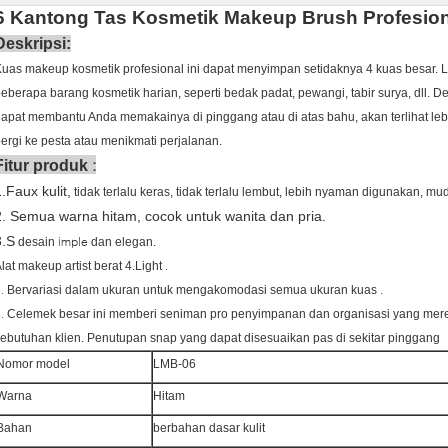
6 Kantong Tas Kosmetik Makeup Brush Profesiona
Deskripsi:
uas makeup kosmetik profesional ini dapat menyimpan setidaknya 4 kuas besar. L
eberapa barang kosmetik harian, seperti bedak padat, pewangi, tabir surya, dll.
De
apat membantu Anda memakainya di pinggang atau di atas bahu, akan terlihat lebi
ergi ke pesta atau menikmati perjalanan.
:
Fitur produk
.Faux kulit,
tidak terlalu keras, tidak terlalu lembut, lebih nyaman digunakan, m
2. Semua warna hitam, cocok untuk wanita dan pria.
3.S
imple
desain
dan elegan.
.
lat makeup artist berat 4.Light
5.
.
Bervariasi dalam ukuran untuk mengakomodasi semua ukuran kuas
6.
Celemek besar ini memberi seniman pro penyimpanan dan organisasi yang mer
ebutuhan klien.
Penutupan snap yang dapat disesuaikan pas di sekitar pinggang
Nomor model
LMB-06
Warna
Hitam
Bahan
berbahan dasar kulit