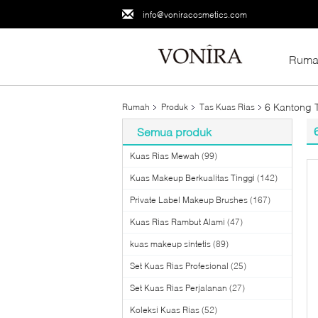
info@voniracosmetics.com
Ruma
6 Kantong T
Rumah
Produk
Tas Kuas Rias
Semua produk
Kuas Rias Mewah
(99)
Kuas Makeup Berkualitas Tinggi
(142)
Private Label Makeup Brushes
(167)
Kuas Rias Rambut Alami
(47)
kuas makeup sintetis
(89)
Set Kuas Rias Profesional
(25)
Set Kuas Rias Perjalanan
(27)
Koleksi Kuas Rias
(52)