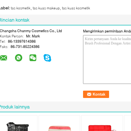
,
,
Label:
tas kosmetik
tas kuas makeup
tas kuas kosmetik
Rincian kontak
Changsha Chanmy Cosmetics Co., Ltd
Mengirimkan permintaan And
Kontak Person:
Mr. Mark
Tel:
86-13397614386
Faks:
86-731-85224386
Produk lainnya