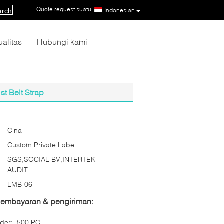
Quote request suatu
|
Indonesian
arch
ualitas
Hubungi kami
t Belt Strap
Cina
Custom Private Label
SGS,SOCIAL BV,INTERTEK
AUDIT
LMB-06
 pembayaran & pengiriman:
der:
500 PC