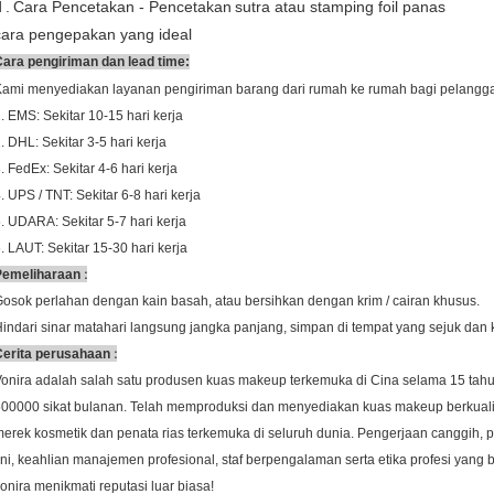
d
.
Cara Pencetakan - Pencetakan
sutra atau stamping foil panas
cara pengepakan yang ideal
ara pengiriman dan lead time:
Kami menyediakan layanan pengiriman barang dari rumah ke rumah bagi pelangg
. EMS: Sekitar 10-15 hari kerja
. DHL: Sekitar 3-5 hari kerja
. FedEx: Sekitar 4-6 hari kerja
. UPS / TNT: Sekitar 6-8 hari kerja
. UDARA: Sekitar 5-7 hari kerja
. LAUT: Sekitar 15-30 hari kerja
:
Pemeliharaan
osok perlahan dengan kain basah, atau bersihkan dengan krim / cairan khusus.
indari sinar matahari langsung jangka panjang, simpan di tempat yang sejuk dan 
:
Cerita perusahaan
onira adalah salah satu produsen kuas makeup terkemuka di Cina selama 15 tah
00000 sikat bulanan. Telah memproduksi dan menyediakan kuas makeup berkualit
erek kosmetik dan penata rias terkemuka di seluruh dunia. Pengerjaan canggih, pe
ini, keahlian manajemen profesional, staf berpengalaman serta etika profesi yang 
onira menikmati reputasi luar biasa!