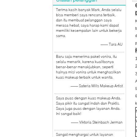
Terima kasih banyak Mark, Anda selalu
bisa memberi saya rencana terbaik,
dan itu membuat pelanggan saya
K
merasa hebat, saya harap kami dapat
b
memiliki kesempatan lain untuk bekerja
sama.
d
p
—— Tara AU
Baru saja menerima paket vonira, itu
1
selalu menarik, karena kualitasnya
benar-benar menakjubkan, seperti
halnya misi vonira untuk menghasilkan
kuas makeup terbaik untuk wanita.
A
—— Sateria Mills Makeup Artist
Saya puas dengan kuas makeup Anda.
Saya pikir itu sangat indah dan Praktis.
k
Saya juga puas dengan layanan Anda.
Ini sangat baik!
—— Viktoria Steinbach Jerman
Sangat menghargai untuk layanan