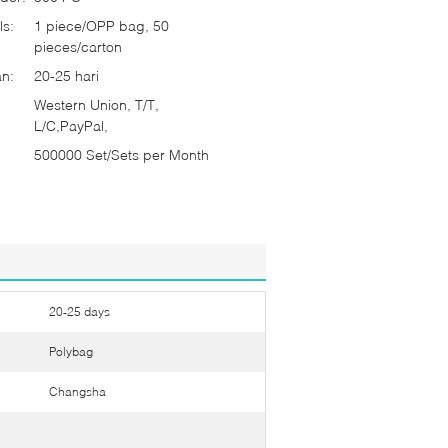
ls:
1 piece/OPP bag, 50
pieces/carton
n:
20-25 hari
Western Union, T/T,
L/C,PayPal,
500000 Set/Sets per Month
20-25 days
Polybag
Changsha