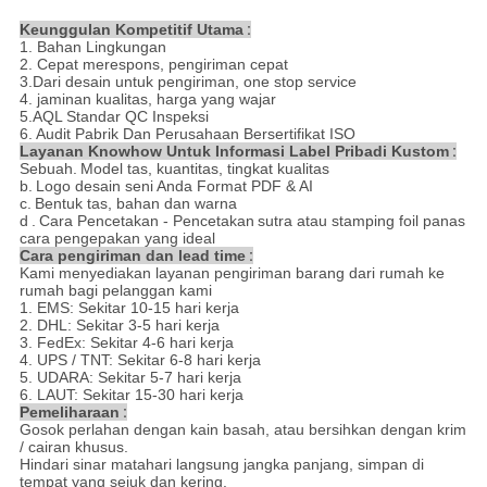
Keunggulan Kompetitif Utama
:
1. Bahan Lingkungan
2. Cepat merespons, pengiriman cepat
3.Dari desain untuk pengiriman, one stop service
4. jaminan kualitas, harga yang wajar
5.AQL Standar QC Inspeksi
6. Audit Pabrik Dan Perusahaan Bersertifikat ISO
Layanan Knowhow Untuk Informasi Label Pribadi Kustom
:
Sebuah.
Model tas, kuantitas, tingkat kualitas
b.
Logo desain seni Anda Format PDF & AI
c.
Bentuk tas, bahan dan warna
d
.
Cara Pencetakan - Pencetakan
sutra atau stamping foil panas
cara pengepakan yang ideal
Cara pengiriman dan lead time
:
Kami menyediakan layanan pengiriman barang dari rumah ke
rumah bagi pelanggan kami
1. EMS: Sekitar 10-15 hari kerja
2. DHL: Sekitar 3-5 hari kerja
3. FedEx: Sekitar 4-6 hari kerja
4. UPS / TNT: Sekitar 6-8 hari kerja
5. UDARA: Sekitar 5-7 hari kerja
6. LAUT: Sekitar 15-30 hari kerja
Pemeliharaan
:
Gosok perlahan dengan kain basah, atau bersihkan dengan krim
/ cairan khusus.
Hindari sinar matahari langsung jangka panjang, simpan di
tempat yang sejuk dan kering.