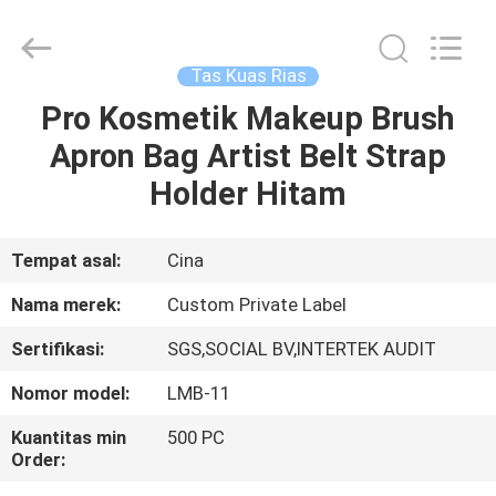
Changsha
Chanmy
Cosmetics
Co.,
Ltd.
Tas Kuas Rias
All
Rights
Reserved.
Pro Kosmetik Makeup Brush
RUMAH
Apron Bag Artist Belt Strap
PRODUK
Holder Hitam
TENTANG
Tempat asal:
Cina
KAMI
Nama merek:
Custom Private Label
Sertifikasi:
SGS,SOCIAL BV,INTERTEK AUDIT
TUR
Nomor model:
LMB-11
PABRIK
Kuantitas min
500 PC
Order:
KONTROL