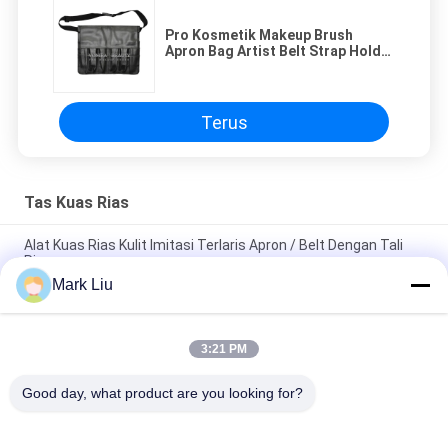
Pro Kosmetik Makeup Brush
Apron Bag Artist Belt Strap Holder
Hitam
Terus
Tas Kuas Rias
Alat Kuas Rias Kulit Imitasi Terlaris Apron / Belt Dengan Tali
Ringan
Mark Liu
PU Pensil Kasus Pouch Gelombang Stripe Zipper Penutupan
Travel Tas Kosmetik Makeup Lucu Pena Alat Tulis
3:21 PM
Kuas Makeup profesional Roll Pouch Perlengkapan Mandi Pen
Pensil Storage Bag
Good day, what product are you looking for?
Bad Request
Semua