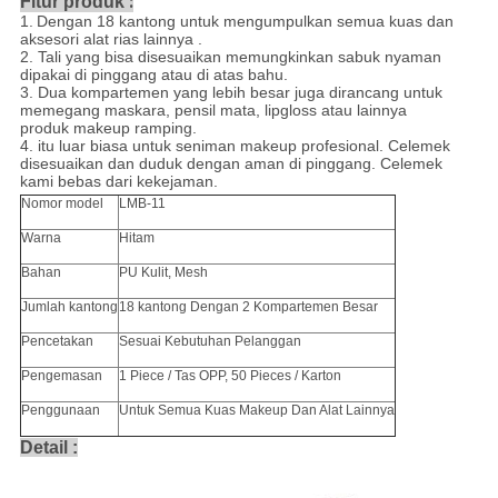
:
Fitur produk
1.
Dengan 18 kantong untuk mengumpulkan semua kuas dan
aksesori alat rias lainnya
.
2.
Tali yang bisa disesuaikan memungkinkan sabuk nyaman
dipakai di pinggang atau di atas bahu.
3. Dua
kompartemen yang lebih besar juga dirancang untuk
memegang maskara, pensil mata, lipgloss atau lainnya
produk makeup ramping.
4. itu luar biasa untuk seniman makeup profesional. Celemek
disesuaikan dan duduk dengan aman di pinggang. Celemek
kami bebas dari kekejaman.
Nomor model
LMB-11
Warna
Hitam
Bahan
PU Kulit, Mesh
Jumlah kantong
18 kantong Dengan 2 Kompartemen Besar
Pencetakan
Sesuai Kebutuhan Pelanggan
Pengemasan
1 Piece / Tas OPP, 50 Pieces / Karton
Penggunaan
Untuk Semua Kuas Makeup Dan Alat Lainnya
Detail
: