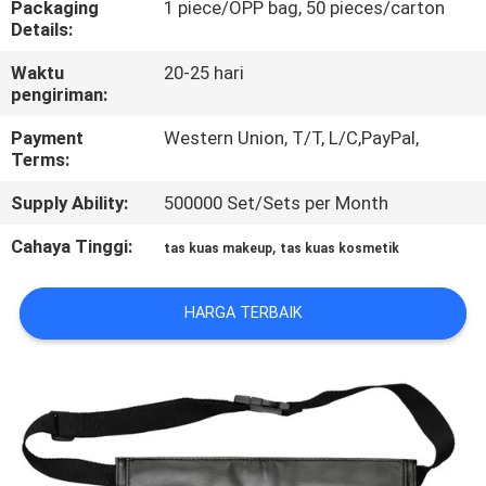
Packaging
1 piece/OPP bag, 50 pieces/carton
KUALITAS
Details:
Waktu
20-25 hari
SITEMAP
pengiriman:
Payment
Western Union, T/T, L/C,PayPal,
PRIVACY
Terms:
POLICY
Supply Ability:
500000 Set/Sets per Month
Cahaya Tinggi:
,
tas kuas makeup
tas kuas kosmetik
HARGA TERBAIK