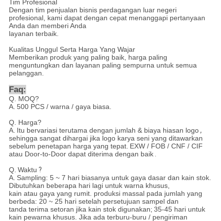
Tim Profesional
Dengan tim penjualan bisnis perdagangan luar negeri
profesional, kami dapat dengan cepat menanggapi pertanyaan
Anda dan memberi Anda
layanan terbaik.
Kualitas Unggul Serta Harga Yang Wajar
Memberikan produk yang paling baik, harga paling
menguntungkan dan layanan paling sempurna untuk semua
pelanggan.
Faq:
Q. MOQ?
A.
500 PCS / warna / gaya biasa.
Q. Harga?
A.
Itu bervariasi terutama dengan jumlah & biaya hiasan logo
,
sehingga sangat dihargai jika logo karya seni yang ditawarkan
sebelum penetapan harga yang tepat.
EXW / FOB / CNF / CIF
atau Door-to-Door dapat diterima dengan baik
.
Q.
Waktu
?
A.
Sampling: 5 ~ 7 hari biasanya untuk gaya dasar dan kain stok.
Dibutuhkan beberapa hari lagi untuk warna khusus,
kain atau gaya yang rumit. produksi massal pada jumlah yang
berbeda: 20 ~ 25 hari setelah persetujuan sampel dan
tanda terima setoran jika kain stok digunakan;
35-45 hari untuk
kain pewarna khusus. Jika ada terburu-buru / pengiriman