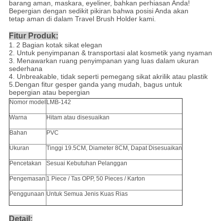
barang aman, maskara, eyeliner, bahkan perhiasan Anda!
Bepergian dengan sedikit pikiran bahwa posisi Anda akan
tetap aman di dalam Travel Brush Holder kami.
Fitur Produk:
1.
2 Bagian kotak sikat elegan
2.
Untuk penyimpanan & transportasi alat kosmetik yang nyaman
3.
Menawarkan ruang penyimpanan yang luas dalam ukuran
sederhana
4.
Unbreakable, tidak seperti pemegang sikat akrilik atau plastik
5.Dengan fitur gesper ganda yang mudah, bagus untuk
bepergian atau bepergian
Nomor model
LMB-142
Warna
Hitam atau disesuaikan
Bahan
PVC
Ukuran
Tinggi 19.5CM, Diameter 8CM, Dapat Disesuaikan
Pencetakan
Sesuai Kebutuhan Pelanggan
Pengemasan
1 Piece / Tas OPP, 50 Pieces / Karton
Penggunaan
Untuk Semua Jenis Kuas Rias
Detail: