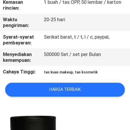
Kemasan
1 buah / tas OPP, 50 lembar / karton
KUALITAS
rincian:
Waktu
20-25 hari
SITEMAP
pengiriman:
Syarat-syarat
Serikat barat, t / t, l / c, paypal,
PRIVACY
pembayaran:
POLICY
Menyediakan
500000 Set / set per Bulan
kemampuan:
Cahaya Tinggi:
,
tas kuas makeup
tas kosmetik
HARGA TERBAIK