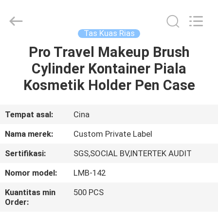
Changsha
Chanmy
Cosmetics
Co.,
Ltd.
Tas Kuas Rias
All
Rights
Reserved.
Pro Travel Makeup Brush
RUMAH
Cylinder Kontainer Piala
PRODUK
Kosmetik Holder Pen Case
TENTANG
Tempat asal:
Cina
KAMI
Nama merek:
Custom Private Label
Sertifikasi:
SGS,SOCIAL BV,INTERTEK AUDIT
TUR
Nomor model:
LMB-142
PABRIK
Kuantitas min
500 PCS
Order:
KONTROL