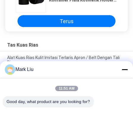
Kontainer Piala Kosmetik Holder
Pen Case
Terus
Tas Kuas Rias
Alat Kuas Rias Kulit Imitasi Terlaris Apron / Belt Dengan Tali
Ringan
Mark Liu
PU Pensil Kasus Pouch Gelombang Stripe Zipper Penutupan
Travel Tas Kosmetik Makeup Lucu Pena Alat Tulis
11:51 AM
Kuas Makeup profesional Roll Pouch Perlengkapan Mandi Pen
Pensil Storage Bag
Good day, what product are you looking for?
Bad Request
Semua
Kuas Makeup 