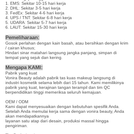
1. EMS: Sekitar 10-15 hari kerja
2. DHL: Sekitar 3-5 hari kerja
3. FedEx: Sekitar 4-6 hari kerja
4. UPS / TNT: Sekitar 6-8 hari kerja
5. UDARA: Sekitar 5-7 hari kerja
6. LAUT: Sekitar 15-30 hari kerja
Pemeliharaan:
Gosok perlahan dengan kain basah, atau bersihkan dengan krim
/ cairan khusus;
Hindari sinar matahari langsung jangka panjang, simpan di
tempat yang sejuk dan kering.
Mengapa KAMI:
Pabrik yang kuat
Vonira Beauty adalah pabrik tas kuas makeup langsung di
industri kosmetik selama lebih dari 15 tahun. Kami memilikinya
pabrik yang kuat, kerajinan tangan terampil dan tim QC
berpendidikan tinggi memeriksa seluruh kemajuan.
OEM / ODM
Kami dapat menyesuaikan dengan kebutuhan spesifik Anda.
Setelah Anda memulai kerja sama dengan vonira beauty, Anda
akan mendapatkannya
layanan satu atap dari desain, produksi massal hingga
pengiriman.