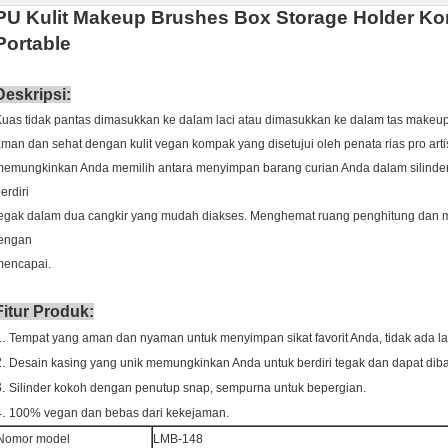
PU Kulit Makeup Brushes Box Storage Holder Kon
Portable
Deskripsi:
uas tidak pantas dimasukkan ke dalam laci atau dimasukkan ke dalam tas makeup
man dan sehat dengan kulit vegan kompak yang disetujui oleh penata rias pro artist
emungkinkan Anda memilih antara menyimpan barang curian Anda dalam silinder
erdiri
egak dalam dua cangkir yang mudah diakses.
Menghemat ruang penghitung dan me
lengan
mencapai.
Fitur Produk:
.
Tempat yang aman dan nyaman untuk menyimpan sikat favorit Anda, tidak ada lag
.
Desain kasing yang unik memungkinkan Anda untuk berdiri tegak dan dapat dibag
.
Silinder kokoh dengan penutup snap, sempurna untuk bepergian.
.
100% vegan dan bebas dari kekejaman.
Nomor model
LMB-148