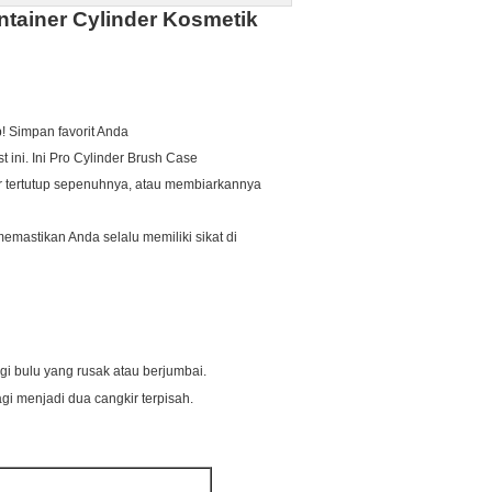
tainer Cylinder Kosmetik
!
Simpan favorit Anda
 ini.
Ini Pro Cylinder Brush Case
 tertutup sepenuhnya, atau membiarkannya
mastikan Anda selalu memiliki sikat di
i bulu yang rusak atau berjumbai.
i menjadi dua cangkir terpisah.