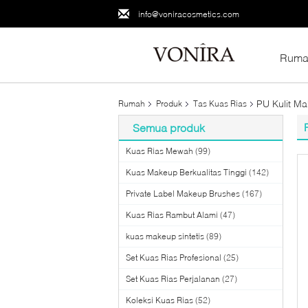
info@voniracosmetics.com
Ruma
PU Kulit Ma
Rumah
Produk
Tas Kuas Rias
Semua produk
Kuas Rias Mewah
(99)
Kuas Makeup Berkualitas Tinggi
(142)
Private Label Makeup Brushes
(167)
Kuas Rias Rambut Alami
(47)
kuas makeup sintetis
(89)
Set Kuas Rias Profesional
(25)
Set Kuas Rias Perjalanan
(27)
Koleksi Kuas Rias
(52)