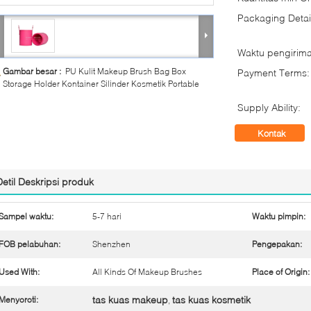
Packaging Detai
Waktu pengirima
Gambar besar :
PU Kulit Makeup Brush Bag Box
Payment Terms:
Storage Holder Kontainer Silinder Kosmetik Portable
Supply Ability:
Kontak
Detil Deskripsi produk
Sampel waktu:
5-7 hari
Waktu pimpin:
FOB pelabuhan:
Shenzhen
Pengepakan:
Used With:
All Kinds Of Makeup Brushes
Place of Origin:
tas kuas makeup
tas kuas kosmetik
Menyoroti:
,