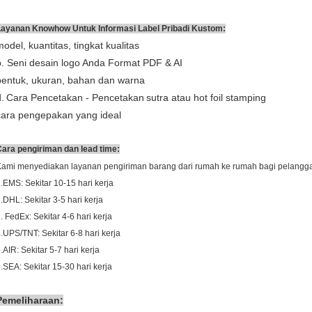
Layanan Knowhow Untuk Informasi Label Pribadi Kustom:
model, kuantitas, tingkat kualitas
b. Seni desain logo Anda Format PDF & AI
bentuk, ukuran, bahan dan warna
.
Cara Pencetakan - Pencetakan
sutra atau hot foil stamping
cara pengepakan yang ideal
ara pengiriman dan lead time:
Kami menyediakan layanan pengiriman barang dari rumah ke rumah bagi pelangg
.EMS: Sekitar 10-15 hari kerja
.DHL: Sekitar 3-5 hari kerja
. FedEx: Sekitar 4-6 hari kerja
.UPS/TNT: Sekitar 6-8 hari kerja
.AIR: Sekitar 5-7 hari kerja
.SEA: Sekitar 15-30 hari kerja
Pemeliharaan: