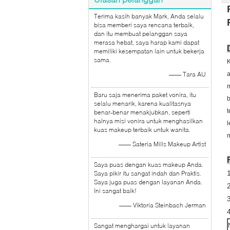
Terima kasih banyak Mark, Anda selalu
bisa memberi saya rencana terbaik,
dan itu membuat pelanggan saya
merasa hebat, saya harap kami dapat
memiliki kesempatan lain untuk bekerja
sama.
K
—— Tara AU
a
m
Baru saja menerima paket vonira, itu
b
selalu menarik, karena kualitasnya
t
benar-benar menakjubkan, seperti
halnya misi vonira untuk menghasilkan
kuas makeup terbaik untuk wanita.
—— Sateria Mills Makeup Artist
Saya puas dengan kuas makeup Anda.
1
Saya pikir itu sangat indah dan Praktis.
Saya juga puas dengan layanan Anda.
2
Ini sangat baik!
3
—— Viktoria Steinbach Jerman
4
Sangat menghargai untuk layanan