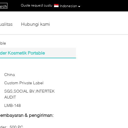
Quote request suatu
|
Indonesian
arch
ualitas
Hubungi kami
able
der Kosmetik Portable
China
Custom Private Label
SGS,SOCIAL BV,INTERTEK
AUDIT
LMB-148
 pembayaran & pengiriman:
der:
500 PC