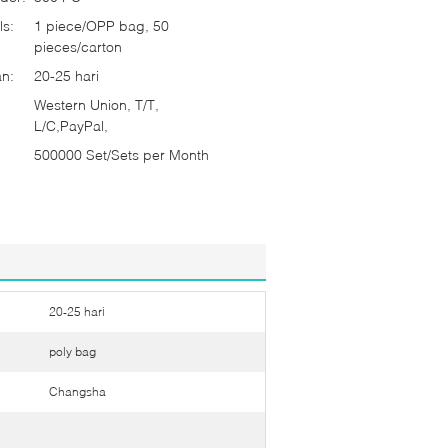
ls:
1 piece/OPP bag, 50
pieces/carton
n:
20-25 hari
Western Union, T/T,
L/C,PayPal,
500000 Set/Sets per Month
20-25 hari
poly bag
Changsha