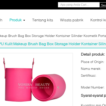
Se
h
Produk
Tentang kita
Wisata pabrik
Kontrol k
keup Brush Bag Box Storage Holder Kontainer Silinder Kosmetik Port
PU Kulit Makeup Brush Bag Box Storage Holder Kontainer Silin
Detail produk:
Place of Origin:
Nama merek:
Sertifikasi:
Model Number:
Syarat-syarat
Kuantitas min Or