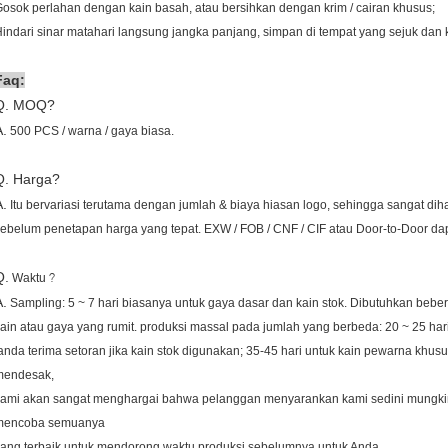
osok perlahan dengan kain basah, atau bersihkan dengan krim / cairan khusus;
indari sinar matahari langsung jangka panjang, simpan di tempat yang sejuk dan 
Faq:
Q. MOQ?
A.
500 PCS / warna / gaya biasa.
Q. Harga?
A.
Itu bervariasi terutama dengan jumlah & biaya hiasan logo, sehingga sangat diha
ebelum penetapan harga yang tepat.
EXW / FOB / CNF / CIF atau Door-to-Door dap
Q.
?
Waktu
A.
Sampling: 5 ~ 7 hari biasanya untuk gaya dasar dan kain stok.
Dibutuhkan bebera
ain atau gaya yang rumit. produksi massal pada jumlah yang berbeda: 20 ~ 25 har
anda terima setoran jika kain stok digunakan;
35-45 hari untuk kain pewarna khusus
mendesak,
kami akan sangat menghargai bahwa pelanggan menyarankan kami sedini mungki
mencoba semuanya
ang terbaik untuk mendorong waktu produksi sebelumnya untuk Anda.