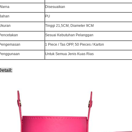
Warna
Disesuaikan
Bahan
PU
Ukuran
Tinggi 21,5CM, Diameter 9CM
Pencetakan
Sesuai Kebutuhan Pelanggan
Pengemasan
1 Piece / Tas OPP, 50 Pieces / Karton
Penggunaan
Untuk Semua Jenis Kuas Rias
Detail: