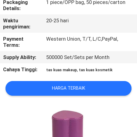
Packaging
1 piece/OPP bag, 50 pieces/carton
KUALITAS
Details:
Waktu
20-25 hari
SITEMAP
pengiriman:
Payment
Western Union, T/T, L/C,PayPal,
PRIVACY
Terms:
POLICY
Supply Ability:
500000 Set/Sets per Month
Cahaya Tinggi:
,
tas kuas makeup
tas kuas kosmetik
HARGA TERBAIK