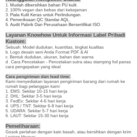
1.
Mudah dibersihkan bahan PU kulit
.
2.
100% vegan dan bebas dari kekejaman
.
3.
Piala Kulit Keras untuk Perlindungan.
4.
Pemeriksaan QC Standar AQL.
5. Audit Pabrik Dan Perusahaan Bersertifikat ISO.
Layanan Knowhow Untuk Informasi Label Pribadi
Kustom:
Sebuah.
Model dudukan, kuantitas, tingkat kualitas
b.
Logo desain seni Anda Format PDF & AI
c.
Bentuk dudukan, ukuran, bahan dan warna
d
.
Cara Pencetakan - Pencetakan
sutra atau stamping foil panas
cara pengepakan yang ideal
Cara pengiriman dan lead time:
Kami menyediakan layanan pengiriman barang dari rumah ke
rumah bagi pelanggan kami
1. EMS: Sekitar 10-15 hari kerja
2. DHL: Sekitar 3-5 hari kerja
3. FedEx: Sekitar 4-6 hari kerja
4. UPS / TNT: Sekitar 6-8 hari kerja
5. UDARA: Sekitar 5-7 hari kerja
6. LAUT: Sekitar 15-30 hari kerja
Pemeliharaan:
Gosok perlahan dengan kain basah, atau bersihkan dengan krim
/ cairan khusus;