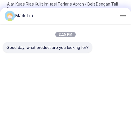
Alat Kuas Rias Kulit Imitasi Terlaris Apron / Belt Dengan Tali
Ringan
Mark Liu
PU Pensil Kasus Pouch Gelombang Stripe Zipper Penutupan
Travel Tas Kosmetik Makeup Lucu Pena Alat Tulis
2:15 PM
Kuas Makeup profesional Roll Pouch Perlengkapan Mandi Pen
Pensil Storage Bag
Good day, what product are you looking for?
Bad Request
Semua
Kuas Makeup 
Kuas Rias Mewah
Berkualitas Tinggi
Private Label 
Kuas Rias Rambut 
Makeup Brushes
Alami
Kuas Makeup 
Set Kuas Rias 
Sintetis
Profesional
Set Kuas Rias 