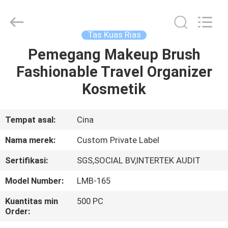
Changsha
Chanmy
Cosmetics
Co.,
Ltd.
Tas Kuas Rias
All
Rights
Reserved.
Pemegang Makeup Brush
RUMAH
Fashionable Travel Organizer
PRODUK
Kosmetik
TENTANG
Tempat asal:
Cina
KAMI
Nama merek:
Custom Private Label
Sertifikasi:
SGS,SOCIAL BV,INTERTEK AUDIT
TUR
Model Number:
LMB-165
PABRIK
Kuantitas min
500 PC
Order:
KONTROL