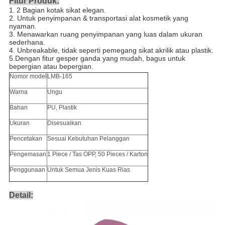
Fitur Produk:
1.
2 Bagian kotak sikat elegan.
2.
Untuk penyimpanan & transportasi alat kosmetik yang
nyaman.
3.
Menawarkan ruang penyimpanan yang luas dalam ukuran
sederhana.
4.
Unbreakable, tidak seperti pemegang sikat akrilik atau plastik.
5.Dengan fitur gesper ganda yang mudah, bagus untuk
bepergian atau bepergian.
Nomor model
LMB-165
Warna
Ungu
Bahan
PU, Plastik
Ukuran
Disesuaikan
Pencetakan
Sesuai Kebutuhan Pelanggan
Pengemasan
1 Piece / Tas OPP, 50 Pieces / Karton
Penggunaan
Untuk Semua Jenis Kuas Rias
Detail: