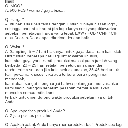
Faq:
Q. MOQ?
A.
500 PCS / warna / gaya biasa
.
Q. Harga?
A.
Itu bervariasi terutama dengan jumlah & biaya hiasan logo
,
sehingga sangat dihargai jika logo karya seni yang ditawarkan
sebelum penetapan harga yang tepat.
EXW / FOB / CNF / CIF
atau Door-to-Door dapat diterima dengan baik
.
Q.
Waktu
?
A.
Sampling: 5 ~ 7 hari biasanya untuk gaya dasar dan kain stok.
Dibutuhkan beberapa hari lagi untuk warna khusus,
kain atau gaya yang rumit. produksi massal pada jumlah yang
berbeda: 20 ~ 25 hari setelah persetujuan sampel dan
tanda terima setoran jika kain stok digunakan;
35-45 hari untuk
kain pewarna khusus. Jika ada terburu-buru / pengiriman
mendesak,
kami akan sangat menghargai bahwa pelanggan menyarankan
kami sedini mungkin sebelum pesanan formal.
Kami akan
mencoba semua milik kami
terbaik untuk mendorong waktu produksi sebelumnya untuk
Anda
.
Q.
Apa kapasitas produksi Anda?
A.
2 juta pcs tas per tahun
.
Q.
Apakah pabrik Anda hanya memproduksi tas? Produk apa lagi