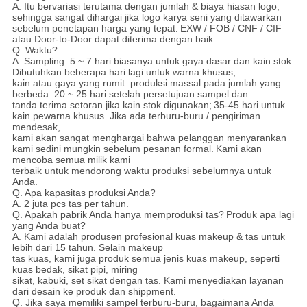
A. Itu bervariasi terutama dengan jumlah & biaya hiasan logo,
sehingga sangat dihargai jika logo karya seni yang ditawarkan
sebelum penetapan harga yang tepat.
EXW / FOB / CNF / CIF
atau Door-to-Door dapat diterima dengan baik.
Q. Waktu?
A. Sampling: 5 ~ 7 hari biasanya untuk gaya dasar dan kain stok.
Dibutuhkan beberapa hari lagi untuk warna khusus,
kain atau gaya yang rumit. produksi massal pada jumlah yang
berbeda: 20 ~ 25 hari setelah persetujuan sampel dan
tanda terima setoran jika kain stok digunakan;
35-45 hari untuk
kain pewarna khusus. Jika ada terburu-buru / pengiriman
mendesak,
kami akan sangat menghargai bahwa pelanggan menyarankan
kami sedini mungkin sebelum pesanan formal.
Kami akan
mencoba semua milik kami
terbaik untuk mendorong waktu produksi sebelumnya untuk
Anda.
Q. Apa kapasitas produksi Anda?
A. 2 juta pcs tas per tahun.
Q. Apakah pabrik Anda hanya memproduksi tas?
Produk apa lagi
yang Anda buat?
A. Kami adalah produsen profesional kuas makeup & tas untuk
lebih dari 15 tahun. Selain makeup
tas kuas, kami juga produk semua jenis kuas makeup, seperti
kuas bedak, sikat pipi, miring
sikat, kabuki, set sikat dengan tas. Kami menyediakan layanan
dari desain ke produk dan shippment.
Q. Jika saya memiliki sampel terburu-buru, bagaimana Anda