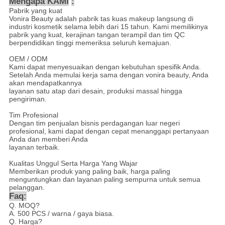
Mengapa KAMI
:
Pabrik yang kuat
Vonira Beauty adalah pabrik tas kuas makeup langsung di
industri kosmetik selama lebih dari 15 tahun. Kami memilikinya
pabrik yang kuat, kerajinan tangan terampil dan tim QC
berpendidikan tinggi memeriksa seluruh kemajuan.
OEM / ODM
Kami dapat menyesuaikan dengan kebutuhan spesifik Anda.
Setelah Anda memulai kerja sama dengan vonira beauty, Anda
akan mendapatkannya
layanan satu atap dari desain, produksi massal hingga
pengiriman.
Tim Profesional
Dengan tim penjualan bisnis perdagangan luar negeri
profesional, kami dapat dengan cepat menanggapi pertanyaan
Anda dan memberi Anda
layanan terbaik.
Kualitas Unggul Serta Harga Yang Wajar
Memberikan produk yang paling baik, harga paling
menguntungkan dan layanan paling sempurna untuk semua
pelanggan.
Faq:
Q. MOQ?
A. 500 PCS / warna / gaya biasa.
Q. Harga?