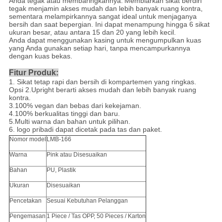
Anda tegak atau membaringkannya.
Membiarkan sikat berdiri
tegak menjamin akses mudah dan lebih banyak ruang kontra,
sementara melampirkannya sangat ideal untuk menjaganya
bersih dan saat bepergian. Ini dapat menampung hingga 6 sikat
ukuran besar, atau antara 15 dan 20 yang lebih kecil.
Anda dapat menggunakan kasing untuk mengumpulkan kuas
yang Anda gunakan setiap hari, tanpa mencampurkannya
dengan kuas bekas.
Fitur Produk:
1. Sikat tetap rapi dan bersih di kompartemen yang ringkas.
Opsi 2.Upright berarti akses mudah dan lebih banyak ruang
kontra.
3.100% vegan dan bebas dari kekejaman.
4.100% berkualitas tinggi dan baru.
5.Multi warna dan bahan untuk pilihan.
6. logo pribadi dapat dicetak pada tas dan paket.
Nomor model
LMB-166
Warna
Pink atau Disesuaikan
Bahan
PU, Plastik
Ukuran
Disesuaikan
Pencetakan
Sesuai Kebutuhan Pelanggan
Pengemasan
1 Piece / Tas OPP, 50 Pieces / Karton