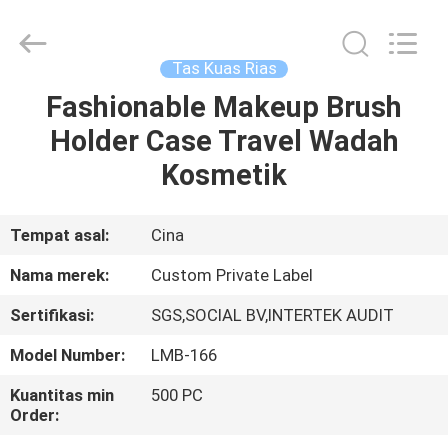
Changsha
Chanmy
Cosmetics
Co.,
Ltd.
Tas Kuas Rias
All
Rights
Reserved.
Fashionable Makeup Brush
RUMAH
Holder Case Travel Wadah
PRODUK
Kosmetik
TENTANG
Tempat asal:
Cina
KAMI
Nama merek:
Custom Private Label
Sertifikasi:
SGS,SOCIAL BV,INTERTEK AUDIT
TUR
Model Number:
LMB-166
PABRIK
Kuantitas min
500 PC
Order:
KONTROL