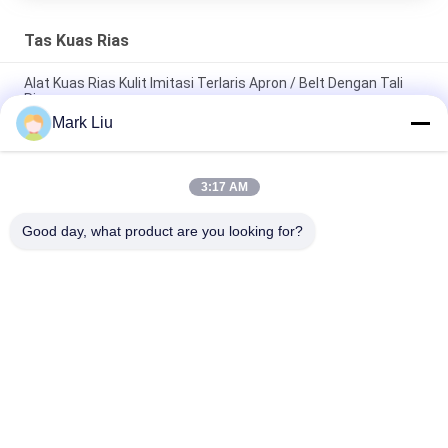
Tas Kuas Rias
Alat Kuas Rias Kulit Imitasi Terlaris Apron / Belt Dengan Tali
Ringan
Mark Liu
PU Pensil Kasus Pouch Gelombang Stripe Zipper Penutupan
Travel Tas Kosmetik Makeup Lucu Pena Alat Tulis
3:17 AM
Kuas Makeup profesional Roll Pouch Perlengkapan Mandi Pen
Pensil Storage Bag
Good day, what product are you looking for?
Bad Request
Semua
Kuas Makeup 
Kuas Rias Mewah
Berkualitas Tinggi
Private Label 
Kuas Rias Rambut 
Makeup Brushes
Alami
Kuas Makeup 
Set Kuas Rias 