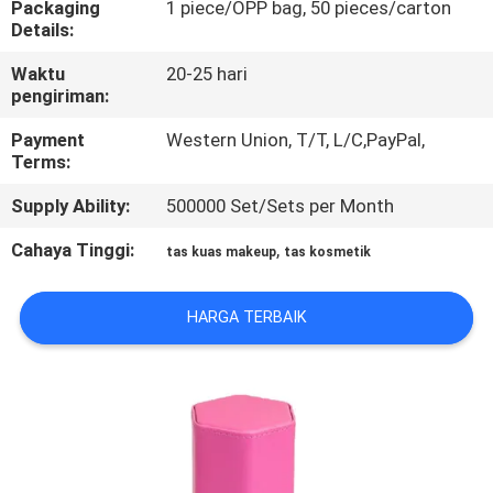
Packaging
1 piece/OPP bag, 50 pieces/carton
KUALITAS
Details:
Waktu
20-25 hari
SITEMAP
pengiriman:
Payment
Western Union, T/T, L/C,PayPal,
PRIVACY
Terms:
POLICY
Supply Ability:
500000 Set/Sets per Month
Cahaya Tinggi:
,
tas kuas makeup
tas kosmetik
HARGA TERBAIK