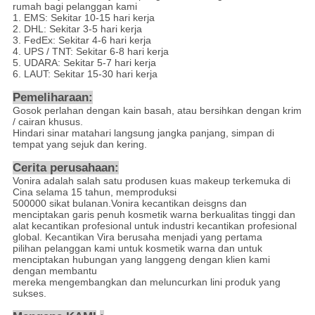
rumah bagi pelanggan kami
1. EMS: Sekitar 10-15 hari kerja
2. DHL: Sekitar 3-5 hari kerja
3. FedEx: Sekitar 4-6 hari kerja
4. UPS / TNT: Sekitar 6-8 hari kerja
5. UDARA: Sekitar 5-7 hari kerja
6. LAUT: Sekitar 15-30 hari kerja
Pemeliharaan:
Gosok perlahan dengan kain basah, atau bersihkan dengan krim
/ cairan khusus.
Hindari sinar matahari langsung jangka panjang, simpan di
tempat yang sejuk dan kering.
Cerita perusahaan:
Vonira adalah salah satu produsen kuas makeup terkemuka di
Cina selama 15 tahun, memproduksi
500000 sikat bulanan.Vonira kecantikan deisgns dan
menciptakan garis penuh kosmetik warna berkualitas tinggi dan
alat kecantikan profesional untuk industri kecantikan profesional
global. Kecantikan Vira berusaha menjadi yang pertama
pilihan pelanggan kami untuk kosmetik warna dan untuk
menciptakan hubungan yang langgeng dengan klien kami
dengan membantu
mereka mengembangkan dan meluncurkan lini produk yang
sukses.