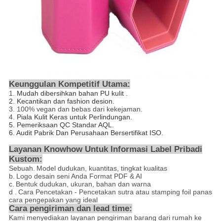
Keunggulan Kompetitif Utama:
1.
Mudah dibersihkan bahan PU kulit
.
2. Kecantikan dan fashion desion.
3.
100% vegan dan bebas dari kekejaman.
4.
Piala Kulit Keras untuk Perlindungan.
5.
Pemeriksaan QC Standar AQL.
6. Audit Pabrik Dan Perusahaan Bersertifikat ISO.
Layanan Knowhow Untuk Informasi Label Pribadi
Kustom:
Sebuah.
Model dudukan, kuantitas, tingkat kualitas
b.
Logo desain seni Anda Format PDF & AI
c.
Bentuk dudukan, ukuran, bahan dan warna
d
.
Cara Pencetakan - Pencetakan
sutra atau stamping foil panas
cara pengepakan yang ideal
Cara pengiriman dan lead time:
Kami menyediakan layanan pengiriman barang dari rumah ke