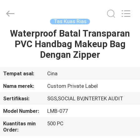
Changsha
Chanmy
Cosmetics
Co.,
Ltd.
Tas Kuas Rias
All
Rights
Reserved.
Waterproof Batal Transparan
RUMAH
PVC Handbag Makeup Bag
PRODUK
Dengan Zipper
TENTANG
Tempat asal:
Cina
KAMI
Nama merek:
Custom Private Label
Sertifikasi:
SGS,SOCIAL BV,INTERTEK AUDIT
TUR
Model Number:
LMB-077
PABRIK
Kuantitas min
500 PC
Order:
KONTROL