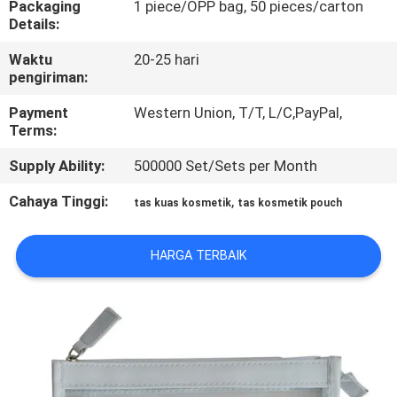
Packaging
1 piece/OPP bag, 50 pieces/carton
KUALITAS
Details:
Waktu
20-25 hari
SITEMAP
pengiriman:
Payment
Western Union, T/T, L/C,PayPal,
PRIVACY
Terms:
POLICY
Supply Ability:
500000 Set/Sets per Month
Cahaya Tinggi:
,
tas kuas kosmetik
tas kosmetik pouch
HARGA TERBAIK