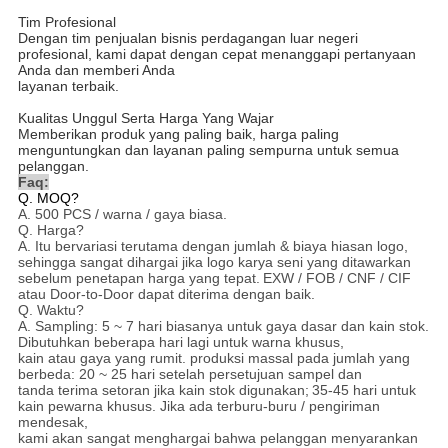
Tim Profesional
Dengan tim penjualan bisnis perdagangan luar negeri
profesional, kami dapat dengan cepat menanggapi pertanyaan
Anda dan memberi Anda
layanan terbaik.
Kualitas Unggul Serta Harga Yang Wajar
Memberikan produk yang paling baik, harga paling
menguntungkan dan layanan paling sempurna untuk semua
pelanggan.
Faq:
Q. MOQ?
A. 500 PCS / warna / gaya biasa.
Q. Harga?
A. Itu bervariasi terutama dengan jumlah & biaya hiasan logo,
sehingga sangat dihargai jika logo karya seni yang ditawarkan
sebelum penetapan harga yang tepat.
EXW / FOB / CNF / CIF
atau Door-to-Door dapat diterima dengan baik.
Q. Waktu?
A. Sampling: 5 ~ 7 hari biasanya untuk gaya dasar dan kain stok.
Dibutuhkan beberapa hari lagi untuk warna khusus,
kain atau gaya yang rumit. produksi massal pada jumlah yang
berbeda: 20 ~ 25 hari setelah persetujuan sampel dan
tanda terima setoran jika kain stok digunakan;
35-45 hari untuk
kain pewarna khusus. Jika ada terburu-buru / pengiriman
mendesak,
kami akan sangat menghargai bahwa pelanggan menyarankan