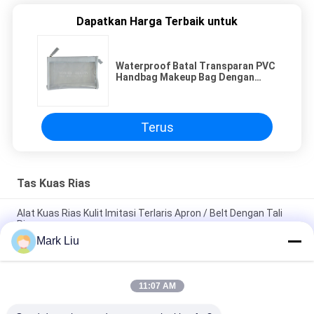
Dapatkan Harga Terbaik untuk
Waterproof Batal Transparan PVC
Handbag Makeup Bag Dengan
Zipper
Terus
Tas Kuas Rias
Alat Kuas Rias Kulit Imitasi Terlaris Apron / Belt Dengan Tali
Ringan
Mark Liu
PU Pensil Kasus Pouch Gelombang Stripe Zipper Penutupan
Travel Tas Kosmetik Makeup Lucu Pena Alat Tulis
11:07 AM
Kuas Makeup profesional Roll Pouch Perlengkapan Mandi Pen
Pensil Storage Bag