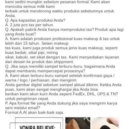
kami sedini mungkin sebelum pesanan formal.
Kami akan
mencoba semua milik kami
terbaik untuk mendorong waktu produksi sebelumnya untuk
Anda.
Q. Apa kapasitas produksi Anda?
A. 2 juta pcs tas per tahun.
Q. Apakah pabrik Anda hanya memproduksi tas?
Produk apa lagi
yang Anda buat?
A. Kami adalah produsen profesional kuas makeup & tas untuk
lebih dari 15 tahun. Selain makeup
tas kuas, kami juga produk semua jenis kuas makeup, seperti
kuas bedak, sikat pipi, miring
sikat, kabuki, set sikat dengan tas. Kami menyediakan layanan
dari desain ke produk dan shippment.
Q. Jika saya memiliki sampel terburu-buru, bagaimana Anda
dapat membantu mempercepat prosesnya?
A. Kami akan terburu-buru sampel setelah konfirmasi gaya /
warna / logo / perhiasan, dan mengirim
Anda gambar digital sebelum sampel aktual dikirim.
Ketika Anda
puas, kami akan sangat menghargai jika Anda bisa
berikan kami akun kurir Anda seperti FedEx, DHL, UPS & TNT
untuk pengiriman cepat.
P. Apa format file yang Anda dukung jika saya mengirim karya
seni melalui email?
Format A.AI akan baik-baik saja.