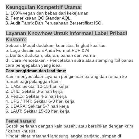
Keunggulan Kompetitif Utama:
1.
100% vegan dan bebas dari kekejaman.
2.
Pemeriksaan QC Standar AQL.
3. Audit Pabrik Dan Perusahaan Bersertifikat ISO.
Layanan Knowhow Untuk Informasi Label Pribadi
Kustom:
Sebuah.
Model dudukan, kuantitas, tingkat kualitas
b.
Logo desain seni Anda Format PDF & AI
c.
Bentuk dudukan, ukuran, bahan dan warna
d
.
Cara Pencetakan - Pencetakan
sutra atau stamping foil panas
cara pengepakan yang ideal
Cara pengiriman dan lead time:
Kami menyediakan layanan pengiriman barang dari rumah ke
rumah bagi pelanggan kami
1. EMS: Sekitar 10-15 hari kerja
2. DHL: Sekitar 3-5 hari kerja
3. FedEx: Sekitar 4-6 hari kerja
4. UPS / TNT: Sekitar 6-8 hari kerja
5. UDARA: Sekitar 5-7 hari kerja
6. LAUT: Sekitar 15-30 hari kerja
Pemeliharaan:
Gosok perlahan dengan kain basah, atau bersihkan dengan krim
/ cairan khusus.
Hindari sinar matahari langsung jangka panjang, simpan di