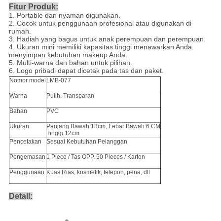
Fitur Produk:
1. Portable dan nyaman digunakan.
2. Cocok untuk penggunaan profesional atau digunakan di
rumah.
3. Hadiah yang bagus untuk anak perempuan dan perempuan.
4. Ukuran mini memiliki kapasitas tinggi menawarkan Anda
menyimpan kebutuhan makeup Anda.
5. Multi-warna dan bahan untuk pilihan.
6. Logo pribadi dapat dicetak pada tas dan paket.
Nomor model
LMB-077
Warna
Putih, Transparan
Bahan
PVC
Ukuran
Panjang Bawah 18cm, Lebar Bawah 6 CM
Tinggi 12cm
Pencetakan
Sesuai Kebutuhan Pelanggan
Pengemasan
1 Piece / Tas OPP, 50 Pieces / Karton
Penggunaan
Kuas Rias, kosmetik, telepon, pena, dll
Detail: