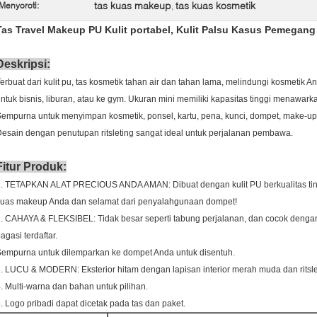
tas kuas makeup
tas kuas kosmetik
Menyoroti:
,
Tas Travel Makeup PU Kulit portabel, Kulit Palsu Kasus Pemegan
Deskripsi:
erbuat dari kulit pu, tas kosmetik tahan air dan tahan lama, melindungi kosmetik
ntuk bisnis, liburan, atau ke gym. Ukuran mini memiliki kapasitas tinggi mena
empurna untuk menyimpan kosmetik, ponsel, kartu, pena, kunci, dompet, make-up
esain dengan penutupan ritsleting sangat ideal untuk perjalanan pembawa.
Fitur Produk:
. TETAPKAN ALAT PRECIOUS ANDA AMAN: Dibuat dengan kulit PU berkualitas tinggi 
kuas makeup Anda dan selamat dari penyalahgunaan dompet!
. CAHAYA & FLEKSIBEL: Tidak besar seperti tabung perjalanan, dan cocok den
agasi terdaftar.
empurna untuk dilemparkan ke dompet Anda untuk disentuh.
. LUCU & MODERN: Eksterior hitam dengan lapisan interior merah muda dan ritsle
. Multi-warna dan bahan untuk pilihan.
. Logo pribadi dapat dicetak pada tas dan paket.