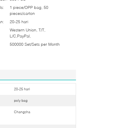
ls:
1 piece/OPP bag, 50
pieces/carton
n:
20-25 hari
Western Union, T/T,
L/C,PayPal,
500000 Set/Sets per Month
20-25 hari
poly bag
Changsha