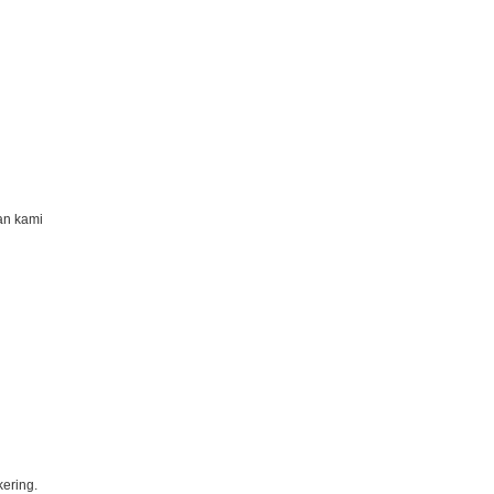
an kami
kering.