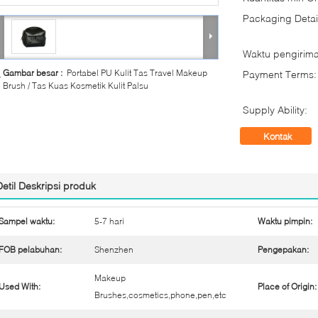
Packaging Detai
Waktu pengirima
Gambar besar :
Portabel PU Kulit Tas Travel Makeup
Payment Terms:
Brush / Tas Kuas Kosmetik Kulit Palsu
Supply Ability:
Kontak
Detil Deskripsi produk
Sampel waktu:
5-7 hari
Waktu pimpin:
FOB pelabuhan:
Shenzhen
Pengepakan:
Makeup
Used With:
Place of Origin:
Brushes,cosmetics,phone,pen,etc