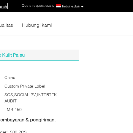
Quote request suatu
|
Indonesian
arch
ualitas
Hubungi kami
 Kulit Palsu
China
Custom Private Label
SGS,SOCIAL BV,INTERTEK
AUDIT
LMB-150
 pembayaran & pengiriman:
der:
500 PCS