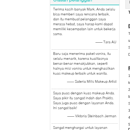
Terima kasih banyak Mark, Anda selalu
bisa memberi saya rencana terbaik,
dan itu membuat pelanggan saya
merasa hebat, saya harap kami dapat
memiliki kesempatan lain untuk bekerja
sama.
T
u
—— Tara AU
S
Baru saja menerima paket vonira, itu
D
selalu menarik, karena kualitasnya
benar-benar menakjubkan, seperti
halnya misi vonira untuk menghasilkan
kuas makeup terbaik untuk wanita.
1
—— Sateria Mills Makeup Artist
2
Saya puas dengan kuas makeup Anda.
b
Saya pikir itu sangat indah dan Praktis.
Saya juga puas dengan layanan Anda.
S
Ini sangat baik!
3
—— Viktoria Steinbach Jerman
4
5
Sangat menghargai untuk layanan