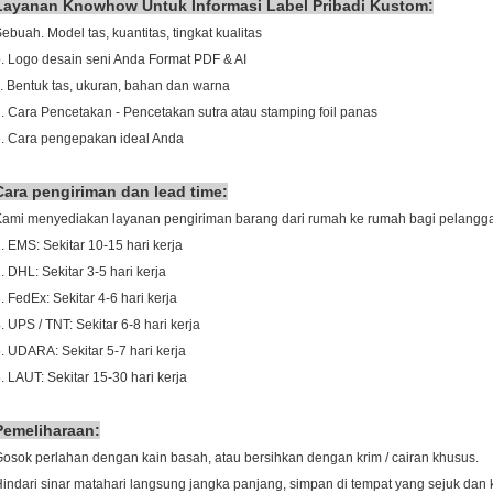
Layanan Knowhow Untuk Informasi Label Pribadi Kustom:
Sebuah.
Model tas, kuantitas, tingkat kualitas
.
Logo desain seni Anda Format PDF & AI
.
Bentuk tas, ukuran, bahan dan warna
.
Cara Pencetakan - Pencetakan sutra atau stamping foil panas
.
Cara pengepakan ideal Anda
Cara pengiriman dan lead time:
Kami menyediakan layanan pengiriman barang dari rumah ke rumah bagi pelangg
. EMS: Sekitar 10-15 hari kerja
. DHL: Sekitar 3-5 hari kerja
. FedEx: Sekitar 4-6 hari kerja
. UPS / TNT: Sekitar 6-8 hari kerja
. UDARA: Sekitar 5-7 hari kerja
. LAUT: Sekitar 15-30 hari kerja
Pemeliharaan:
osok perlahan dengan kain basah, atau bersihkan dengan krim / cairan khusus.
indari sinar matahari langsung jangka panjang, simpan di tempat yang sejuk dan 