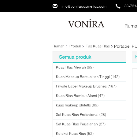
86-731
info@voniracosmetics.com
Ruma
Portabel PU
Rumah
Produk
Tas Kuas Rias
Semua produk
Kuas Rias Mewah
(99)
Kuas Makeup Berkualitas Tinggi
(142)
Private Label Makeup Brushes
(167)
Kuas Rias Rambut Alami
(47)
kuas makeup sintetis
(89)
Set Kuas Rias Profesional
(25)
Set Kuas Rias Perjalanan
(27)
Koleksi Kuas Rias
(52)