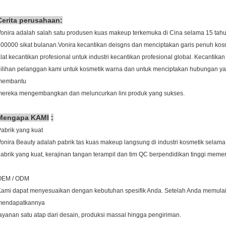
Cerita perusahaan:
onira adalah salah satu produsen kuas makeup terkemuka di Cina selama 15 tah
00000 sikat bulanan.Vonira kecantikan deisgns dan menciptakan garis penuh kosm
lat kecantikan profesional untuk industri kecantikan profesional global. Kecantik
ilihan pelanggan kami untuk kosmetik warna dan untuk menciptakan hubungan y
membantu
mereka mengembangkan dan meluncurkan lini produk yang sukses.
Mengapa KAMI
:
abrik yang kuat
onira Beauty adalah pabrik tas kuas makeup langsung di industri kosmetik selama 
abrik yang kuat, kerajinan tangan terampil dan tim QC berpendidikan tinggi meme
OEM / ODM
ami dapat menyesuaikan dengan kebutuhan spesifik Anda. Setelah Anda memulai
mendapatkannya
ayanan satu atap dari desain, produksi massal hingga pengiriman.