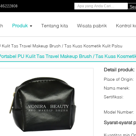
-85222808
Se
h
Produk
Tentang kita
Wisata pabrik
Kontrol k
 Kulit Tas Travel Makeup Brush / Tas Kuas Kosmetik Kulit Palsu
Portabel PU Kulit Tas Travel Makeup Brush / Tas Kuas Kosmetik
Detail produk:
Place of Origin:
Nama merek:
Sertifikasi:
Model Number:
Syarat-syarat
Kuantitas min Or