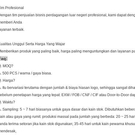
im Profesional
engan tim penjualan bisnis perdagangan luar negeri profesional, kami dapat d
memberi Anda
ayanan terbaik.
ualitas Unggul Serta Harga Yang Wajar
emberikan produk yang paling baik, harga paling menguntungkan dan layanan p
Faq:
Q. MOQ?
. 500 PCS / warna / gaya biasa.
Q. Harga?
. Itu bervariasi terutama dengan jumlah & biaya hiasan logo, sehingga sangat diha
ebelum penetapan harga yang tepat.
EXW / FOB / CNF / CIF atau Door-to-Door dap
Q. Waktu?
. Sampling: 5 ~ 7 hari biasanya untuk gaya dasar dan kain stok.
Dibutuhkan bebera
ain atau gaya yang rumit. produksi massal pada jumlah yang berbeda: 20 ~ 25 har
anda terima setoran jika kain stok digunakan;
35-45 hari untuk kain pewarna khusus
mendesak,