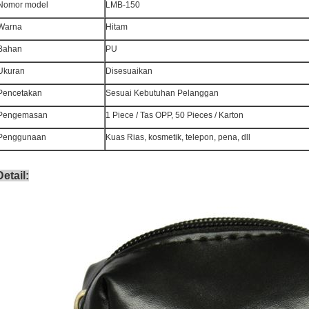
Nomor model
LMB-150
Warna
Hitam
Bahan
PU
Ukuran
Disesuaikan
Pencetakan
Sesuai Kebutuhan Pelanggan
Pengemasan
1 Piece / Tas OPP, 50 Pieces / Karton
Penggunaan
Kuas Rias, kosmetik, telepon, pena, dll
Detail: