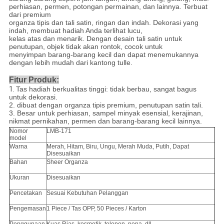
perhiasan, permen, potongan permainan, dan lainnya. Terbuat
dari premium
organza tipis dan tali satin, ringan dan indah. Dekorasi yang
indah, membuat hadiah Anda terlihat lucu,
kelas atas dan menarik. Dengan desain tali satin untuk
penutupan, objek tidak akan rontok, cocok untuk
menyimpan barang-barang kecil dan dapat menemukannya
dengan lebih mudah dari kantong tulle.
Fitur Produk:
1.
Tas hadiah berkualitas tinggi: tidak berbau, sangat bagus
untuk dekorasi.
2. dibuat dengan organza tipis premium, penutupan satin tali.
3. Besar untuk perhiasan, sampel minyak esensial, kerajinan,
nikmat pernikahan, permen dan barang-barang kecil lainnya.
Nomor
LMB-171
model
Warna
Merah, Hitam, Biru, Ungu, Merah Muda, Putih, Dapat
Disesuaikan
Bahan
Sheer Organza
Ukuran
Disesuaikan
Pencetakan
Sesuai Kebutuhan Pelanggan
Pengemasan
1 Piece / Tas OPP, 50 Pieces / Karton