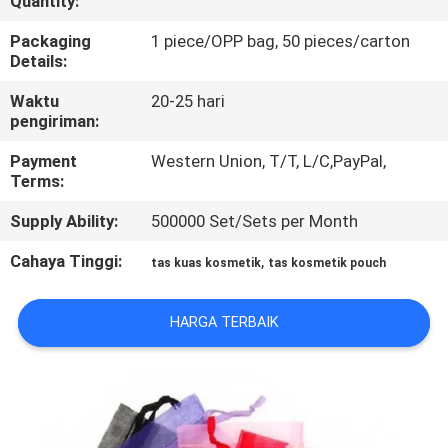
Quantity:
KUALITAS
Packaging
1 piece/OPP bag, 50 pieces/carton
Details:
SITEMAP
Waktu
20-25 hari
pengiriman:
PRIVACY
Payment
Western Union, T/T, L/C,PayPal,
POLICY
Terms:
Supply Ability:
500000 Set/Sets per Month
Cahaya Tinggi:
,
tas kuas kosmetik
tas kosmetik pouch
HARGA TERBAIK