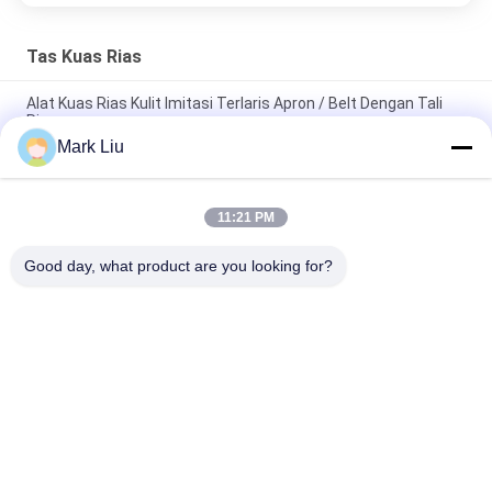
Tas Kuas Rias
Alat Kuas Rias Kulit Imitasi Terlaris Apron / Belt Dengan Tali
Ringan
Mark Liu
PU Pensil Kasus Pouch Gelombang Stripe Zipper Penutupan
Travel Tas Kosmetik Makeup Lucu Pena Alat Tulis
11:21 PM
Kuas Makeup profesional Roll Pouch Perlengkapan Mandi Pen
Pensil Storage Bag
Good day, what product are you looking for?
Bad Request
Semua
Kuas Makeup 
Kuas Rias Mewah
Berkualitas Tinggi
Private Label 
Kuas Rias Rambut 
Makeup Brushes
Alami