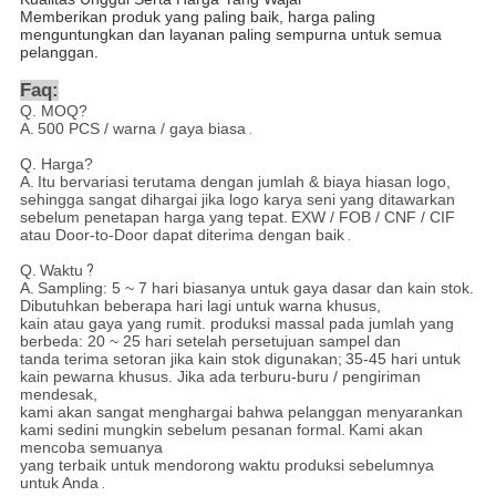
Memberikan produk yang paling baik, harga paling
menguntungkan dan layanan paling sempurna untuk semua
pelanggan.
Faq:
Q. MOQ?
A.
500 PCS / warna / gaya biasa
.
Q. Harga?
A.
Itu bervariasi terutama dengan jumlah & biaya hiasan logo,
sehingga sangat dihargai jika logo karya seni yang ditawarkan
sebelum penetapan harga yang tepat.
EXW / FOB / CNF / CIF
atau Door-to-Door dapat diterima dengan baik
.
Q.
Waktu
?
A.
Sampling: 5 ~ 7 hari biasanya untuk gaya dasar dan kain stok.
Dibutuhkan beberapa hari lagi untuk warna khusus,
kain atau gaya yang rumit. produksi massal pada jumlah yang
berbeda: 20 ~ 25 hari setelah persetujuan sampel dan
tanda terima setoran jika kain stok digunakan;
35-45 hari untuk
kain pewarna khusus. Jika ada terburu-buru / pengiriman
mendesak,
kami akan sangat menghargai bahwa pelanggan menyarankan
kami sedini mungkin sebelum pesanan formal.
Kami akan
mencoba semuanya
yang terbaik untuk mendorong waktu produksi sebelumnya
untuk Anda
.