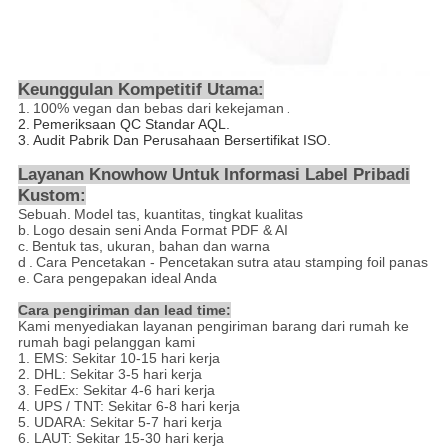
Keunggulan Kompetitif Utama:
1.
100% vegan dan bebas dari kekejaman
.
2.
Pemeriksaan QC Standar AQL.
3. Audit Pabrik Dan Perusahaan Bersertifikat ISO.
Layanan Knowhow Untuk Informasi Label Pribadi
Kustom:
Sebuah.
Model tas, kuantitas, tingkat kualitas
b.
Logo desain seni Anda Format PDF & AI
c.
Bentuk tas, ukuran, bahan dan warna
d
.
Cara Pencetakan - Pencetakan
sutra atau stamping foil panas
e.
Cara pengepakan ideal Anda
Cara pengiriman dan lead time:
Kami menyediakan layanan pengiriman barang dari rumah ke
rumah bagi pelanggan kami
1. EMS: Sekitar 10-15 hari kerja
2. DHL: Sekitar 3-5 hari kerja
3. FedEx: Sekitar 4-6 hari kerja
4. UPS / TNT: Sekitar 6-8 hari kerja
5. UDARA: Sekitar 5-7 hari kerja
6. LAUT: Sekitar 15-30 hari kerja