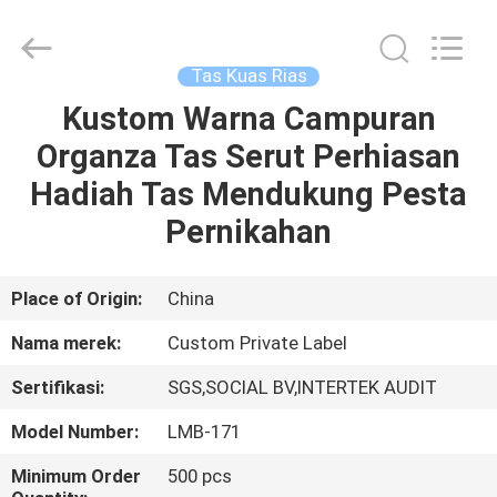
Changsha
Chanmy
Cosmetics
Co.,
Ltd.
Tas Kuas Rias
All
Rights
Reserved.
Kustom Warna Campuran
RUMAH
Organza Tas Serut Perhiasan
PRODUK
Hadiah Tas Mendukung Pesta
Pernikahan
TENTANG
KAMI
Place of Origin:
China
Nama merek:
Custom Private Label
TUR
Sertifikasi:
SGS,SOCIAL BV,INTERTEK AUDIT
PABRIK
Model Number:
LMB-171
KONTROL
Minimum Order
500 pcs