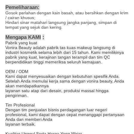
Pemeliharaan:
Gosok perlahan dengan kain basah, atau bersihkan dengan krim
/ cairan khusus;
Hindari sinar matahari langsung jangka panjang, simpan di
tempat yang sejuk dan kering.
Mengapa KAMI
:
Pabrik yang kuat
Vonira Beauty adalah pabrik tas kuas makeup langsung di
industri kosmetik selama lebih dari 15 tahun. Kami memilikinya
pabrik yang kuat, kerajinan tangan terampil dan tim QC
berpendidikan tinggi memeriksa seluruh kemajuan.
OEM / ODM
Kami dapat menyesuaikan dengan kebutuhan spesifik Anda.
Setelah Anda memulai kerja sama dengan vonira beauty, Anda
akan mendapatkannya
layanan satu atap dari desain, produksi massal hingga
pengiriman.
Tim Profesional
Dengan tim penjualan bisnis perdagangan luar negeri
profesional, kami dapat dengan cepat menanggapi pertanyaan
Anda dan memberi Anda
layanan terbaik.
Kualitas Unggul Serta Harga Yang Wajar