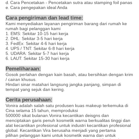
d.
Cara Pencetakan - Pencetakan sutra atau stamping foil panas
e.
Cara pengepakan ideal Anda
Cara pengiriman dan lead time:
Kami menyediakan layanan pengiriman barang dari rumah ke
rumah bagi pelanggan kami
1. EMS: Sekitar 10-15 hari kerja
2. DHL: Sekitar 3-5 hari kerja
3. FedEx: Sekitar 4-6 hari kerja
4. UPS / TNT: Sekitar 6-8 hari kerja
5. UDARA: Sekitar 5-7 hari kerja
6. LAUT: Sekitar 15-30 hari kerja
Pemeliharaan:
Gosok perlahan dengan kain basah, atau bersihkan dengan krim
/ cairan khusus.
Hindari sinar matahari langsung jangka panjang, simpan di
tempat yang sejuk dan kering.
Cerita perusahaan:
Vonira adalah salah satu produsen kuas makeup terkemuka di
Cina selama 15 tahun, memproduksi
500000 sikat bulanan.Vonira kecantikan deisgns dan
menciptakan garis penuh kosmetik warna berkualitas tinggi dan
alat kecantikan profesional untuk industri kecantikan profesional
global. Kecantikan Vira berusaha menjadi yang pertama
pilihan pelanggan kami untuk kosmetik warna dan untuk