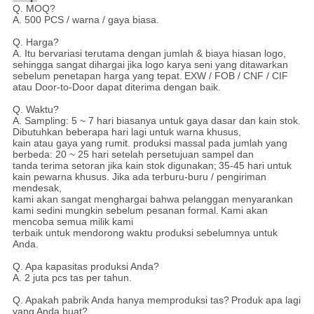
Q. MOQ?
A. 500 PCS / warna / gaya biasa.
Q. Harga?
A. Itu bervariasi terutama dengan jumlah & biaya hiasan logo,
sehingga sangat dihargai jika logo karya seni yang ditawarkan
sebelum penetapan harga yang tepat.
EXW / FOB / CNF / CIF
atau Door-to-Door dapat diterima dengan baik.
Q. Waktu?
A. Sampling: 5 ~ 7 hari biasanya untuk gaya dasar dan kain stok.
Dibutuhkan beberapa hari lagi untuk warna khusus,
kain atau gaya yang rumit. produksi massal pada jumlah yang
berbeda: 20 ~ 25 hari setelah persetujuan sampel dan
tanda terima setoran jika kain stok digunakan;
35-45 hari untuk
kain pewarna khusus. Jika ada terburu-buru / pengiriman
mendesak,
kami akan sangat menghargai bahwa pelanggan menyarankan
kami sedini mungkin sebelum pesanan formal.
Kami akan
mencoba semua milik kami
terbaik untuk mendorong waktu produksi sebelumnya untuk
Anda.
Q. Apa kapasitas produksi Anda?
A. 2 juta pcs tas per tahun.
Q. Apakah pabrik Anda hanya memproduksi tas?
Produk apa lagi
yang Anda buat?