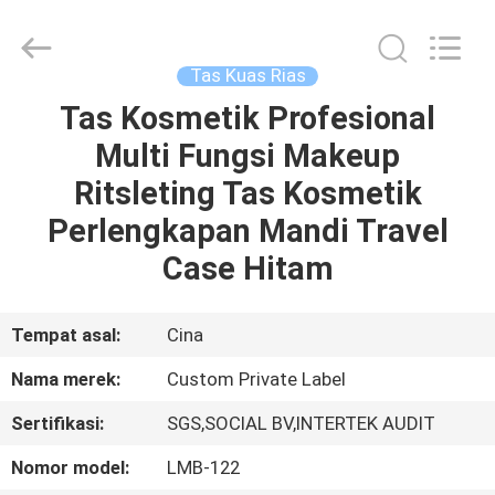
Changsha
Chanmy
Cosmetics
Co.,
Ltd.
Tas Kuas Rias
All
Rights
Reserved.
Tas Kosmetik Profesional
RUMAH
Multi Fungsi Makeup
PRODUK
Ritsleting Tas Kosmetik
Perlengkapan Mandi Travel
TENTANG
Case Hitam
KAMI
Tempat asal:
Cina
TUR
Nama merek:
Custom Private Label
PABRIK
Sertifikasi:
SGS,SOCIAL BV,INTERTEK AUDIT
KONTROL
Nomor model:
LMB-122