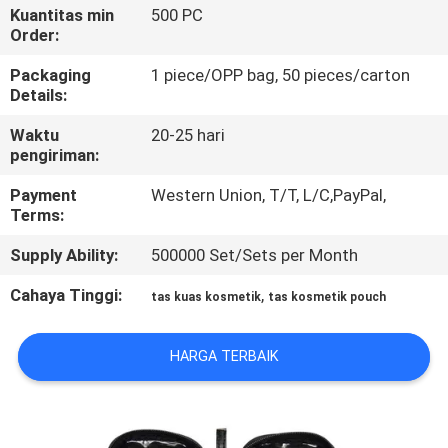
KUALITAS
Kuantitas min
500 PC
Order:
SITEMAP
Packaging
1 piece/OPP bag, 50 pieces/carton
Details:
Waktu
20-25 hari
PRIVACY
pengiriman:
POLICY
Payment
Western Union, T/T, L/C,PayPal,
Terms:
Supply Ability:
500000 Set/Sets per Month
Cahaya Tinggi:
,
tas kuas kosmetik
tas kosmetik pouch
HARGA TERBAIK