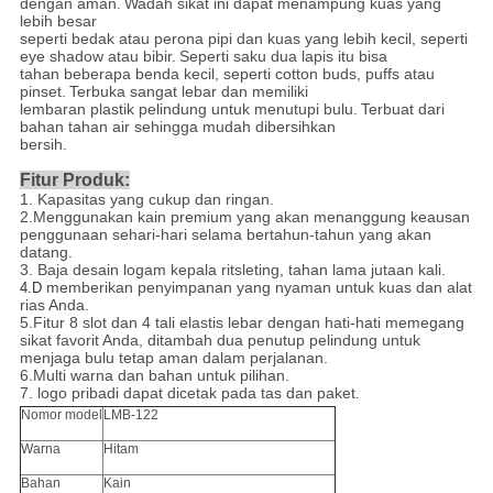
dengan aman.
Wadah sikat ini dapat menampung kuas yang
lebih besar
seperti bedak atau perona pipi dan kuas yang lebih kecil, seperti
eye shadow atau bibir.
Seperti saku dua lapis itu bisa
tahan beberapa benda kecil, seperti cotton buds, puffs atau
pinset.
Terbuka sangat lebar dan memiliki
lembaran plastik pelindung untuk menutupi bulu.
Terbuat dari
bahan tahan air sehingga mudah dibersihkan
bersih.
Fitur Produk:
1. Kapasitas yang cukup dan ringan.
2.Menggunakan kain premium yang akan menanggung keausan
penggunaan sehari-hari selama bertahun-tahun yang akan
datang.
3. Baja desain logam kepala ritsleting, tahan lama jutaan kali.
memberikan penyimpanan yang nyaman untuk kuas dan alat
4.D
rias Anda.
5.Fitur 8 slot dan 4 tali elastis lebar dengan hati-hati memegang
sikat favorit Anda, ditambah dua penutup pelindung untuk
menjaga bulu tetap aman dalam perjalanan.
6.Multi warna dan bahan untuk pilihan.
7. logo pribadi dapat dicetak pada tas dan paket.
Nomor model
LMB-122
Warna
Hitam
Bahan
Kain