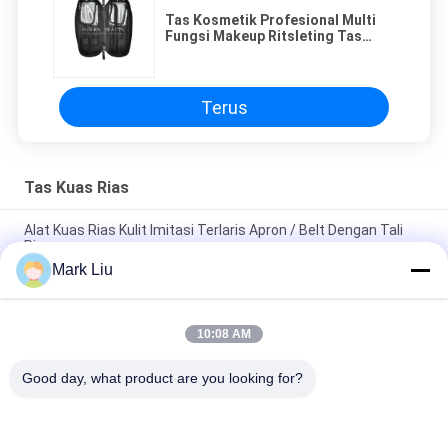
Tas Kosmetik Profesional Multi
Fungsi Makeup Ritsleting Tas
Kosmetik Perlengkapan Mandi
Travel Case Hitam
Terus
Tas Kuas Rias
Alat Kuas Rias Kulit Imitasi Terlaris Apron / Belt Dengan Tali
Ringan
Mark Liu
PU Pensil Kasus Pouch Gelombang Stripe Zipper Penutupan
Travel Tas Kosmetik Makeup Lucu Pena Alat Tulis
10:08 AM
Kuas Makeup profesional Roll Pouch Perlengkapan Mandi Pen
Pensil Storage Bag
Good day, what product are you looking for?
Bad Request
Semua