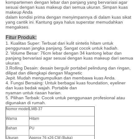
kompartemen dengan lebar dan panjang yang bervariasi agar
sesuai dengan kuas makeup dari semua ukuran.
Simpan kuas
makeup Anda
dalam kondisi prima dengan menyimpannya di dalam kuas sikat
yang cantik ini.
Kantung gaya halus superstar memudahkan
mengakses.
Fitur Produk:
1. Kualitas Super: Terbuat dari kulit sintetis hitam untuk
penggunaan jangka panjang.
Sangat cocok untuk hadiah.
2. Volume Besar: 76cm lebar dengan 34 kantong lebar dan
panjang bervariasi agar sesuai dengan kuas makeup dari semua
ukuran.
3.Rolling Desain: desain bergulir portabel pelindung dan ringan,
dilipat dan dilengkapi dengan Magnetic
Jepit.
Mudah mengumpulkan dan membawa kuas Anda.
4. Fungsi Bersaing: Untuk berbagai kuas foundation, eyeliner
dan kuas bedak wajah.
Portable dan
nyaman untuk riasan harian.
5. Pilihan Terbaik: Cocok untuk penggunaan profesional atau
digunakan di rumah.
Nomor model
LMB-37
Warna
Hitam
Bahan
PU
Ukuran
Approx 76 x26 CM (Buka)