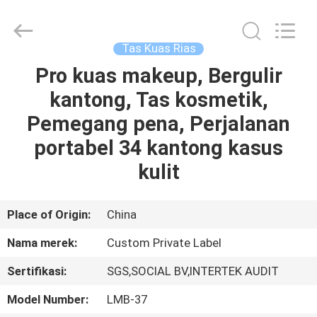
Changsha
Chanmy
Cosmetics
Co.,
Ltd.
Tas Kuas Rias
All
Rights
Reserved.
Pro kuas makeup, Bergulir
RUMAH
kantong, Tas kosmetik,
PRODUK
Pemegang pena, Perjalanan
portabel 34 kantong kasus
TENTANG
kulit
KAMI
Place of Origin:
China
TUR
Nama merek:
Custom Private Label
PABRIK
Sertifikasi:
SGS,SOCIAL BV,INTERTEK AUDIT
KONTROL
Model Number:
LMB-37