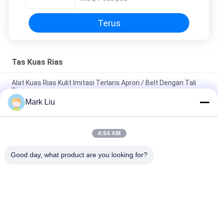
Terus
Tas Kuas Rias
Alat Kuas Rias Kulit Imitasi Terlaris Apron / Belt Dengan Tali
Ringan
Mark Liu
PU Pensil Kasus Pouch Gelombang Stripe Zipper Penutupan
Travel Tas Kosmetik Makeup Lucu Pena Alat Tulis
4:54 AM
Kuas Makeup profesional Roll Pouch Perlengkapan Mandi Pen
Pensil Storage Bag
Good day, what product are you looking for?
Bad Request
Semua
Kuas Makeup 
Kuas Rias Mewah
Berkualitas Tinggi