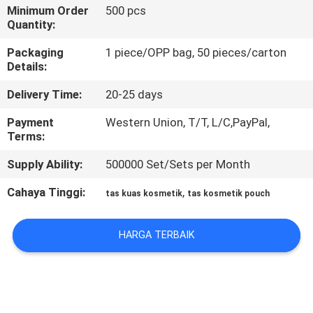
KUALITAS
Minimum Order
500 pcs
Quantity:
SITEMAP
Packaging
1 piece/OPP bag, 50 pieces/carton
Details:
Delivery Time:
20-25 days
PRIVACY
POLICY
Payment
Western Union, T/T, L/C,PayPal,
Terms:
Supply Ability:
500000 Set/Sets per Month
Cahaya Tinggi:
,
tas kuas kosmetik
tas kosmetik pouch
HARGA TERBAIK