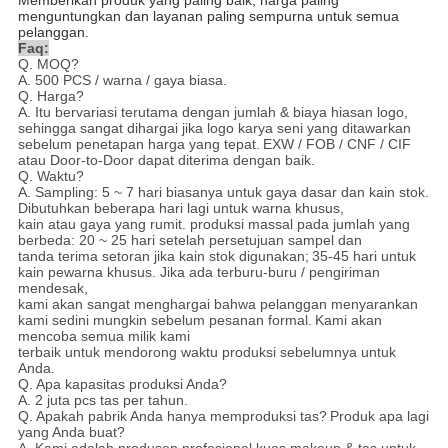
Memberikan produk yang paling baik, harga paling
menguntungkan dan layanan paling sempurna untuk semua
pelanggan.
Faq:
Q. MOQ?
A. 500 PCS / warna / gaya biasa.
Q. Harga?
A. Itu bervariasi terutama dengan jumlah & biaya hiasan logo,
sehingga sangat dihargai jika logo karya seni yang ditawarkan
sebelum penetapan harga yang tepat.
EXW / FOB / CNF / CIF
atau Door-to-Door dapat diterima dengan baik.
Q. Waktu?
A. Sampling: 5 ~ 7 hari biasanya untuk gaya dasar dan kain stok.
Dibutuhkan beberapa hari lagi untuk warna khusus,
kain atau gaya yang rumit. produksi massal pada jumlah yang
berbeda: 20 ~ 25 hari setelah persetujuan sampel dan
tanda terima setoran jika kain stok digunakan;
35-45 hari untuk
kain pewarna khusus. Jika ada terburu-buru / pengiriman
mendesak,
kami akan sangat menghargai bahwa pelanggan menyarankan
kami sedini mungkin sebelum pesanan formal.
Kami akan
mencoba semua milik kami
terbaik untuk mendorong waktu produksi sebelumnya untuk
Anda.
Q. Apa kapasitas produksi Anda?
A. 2 juta pcs tas per tahun.
Q. Apakah pabrik Anda hanya memproduksi tas?
Produk apa lagi
yang Anda buat?