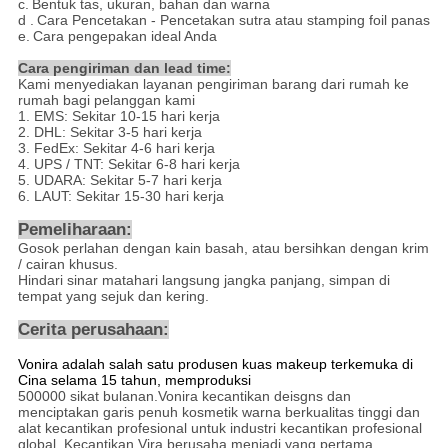
c.
Bentuk tas, ukuran, bahan dan warna
d
.
Cara Pencetakan - Pencetakan
sutra atau stamping foil panas
e.
Cara pengepakan ideal Anda
Cara pengiriman dan lead time:
Kami menyediakan layanan pengiriman barang dari rumah ke
rumah bagi pelanggan kami
1. EMS: Sekitar 10-15 hari kerja
2. DHL: Sekitar 3-5 hari kerja
3. FedEx: Sekitar 4-6 hari kerja
4. UPS / TNT: Sekitar 6-8 hari kerja
5. UDARA: Sekitar 5-7 hari kerja
6. LAUT: Sekitar 15-30 hari kerja
Pemeliharaan:
Gosok perlahan dengan kain basah, atau bersihkan dengan krim
/ cairan khusus.
Hindari sinar matahari langsung jangka panjang, simpan di
tempat yang sejuk dan kering.
Cerita perusahaan:
Vonira adalah salah satu produsen kuas makeup terkemuka di
Cina selama 15 tahun, memproduksi
500000 sikat bulanan.Vonira kecantikan deisgns dan
menciptakan garis penuh kosmetik warna berkualitas tinggi dan
alat kecantikan profesional untuk industri kecantikan profesional
global. Kecantikan Vira berusaha menjadi yang pertama