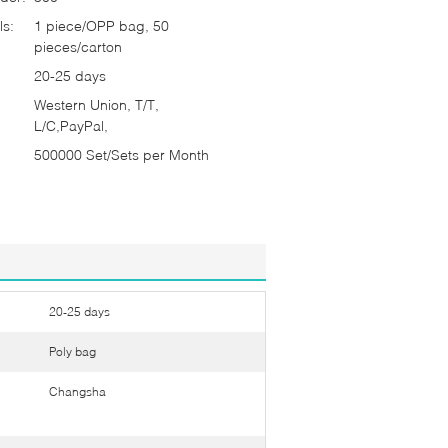
ls:
1 piece/OPP bag, 50
pieces/carton
20-25 days
Western Union, T/T,
L/C,PayPal,
500000 Set/Sets per Month
20-25 days
Poly bag
Changsha