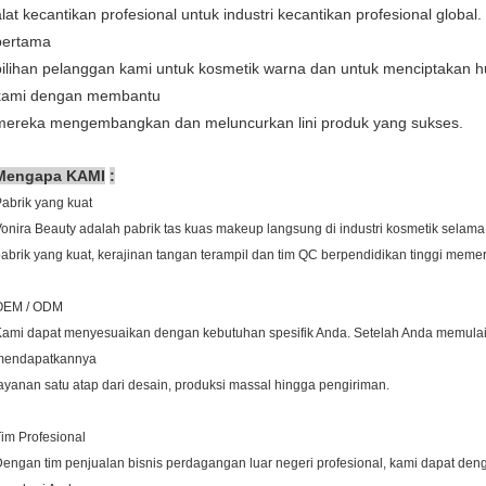
alat kecantikan profesional untuk industri kecantikan profesional globa
pertama
pilihan pelanggan kami untuk kosmetik warna dan untuk menciptakan 
kami dengan membantu
mereka mengembangkan dan meluncurkan lini produk yang sukses.
Mengapa KAMI
:
abrik yang kuat
onira Beauty adalah pabrik tas kuas makeup langsung di industri kosmetik selama 
abrik yang kuat, kerajinan tangan terampil dan tim QC berpendidikan tinggi meme
OEM / ODM
ami dapat menyesuaikan dengan kebutuhan spesifik Anda. Setelah Anda memulai
mendapatkannya
ayanan satu atap dari desain, produksi massal hingga pengiriman.
im Profesional
engan tim penjualan bisnis perdagangan luar negeri profesional, kami dapat d