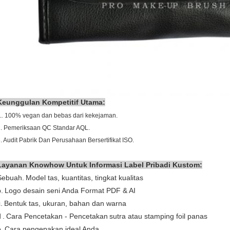
Keunggulan Kompetitif Utama:
.
100% vegan dan bebas dari kekejaman.
.
Pemeriksaan QC Standar AQL.
. Audit Pabrik Dan Perusahaan Bersertifikat ISO.
Layanan Knowhow Untuk Informasi Label Pribadi Kustom:
Sebuah.
Model tas, kuantitas, tingkat kualitas
.
Logo desain seni Anda Format PDF & AI
.
Bentuk tas, ukuran, bahan dan warna
d
.
Cara Pencetakan - Pencetakan
sutra atau stamping foil panas
.
Cara pengepakan ideal Anda