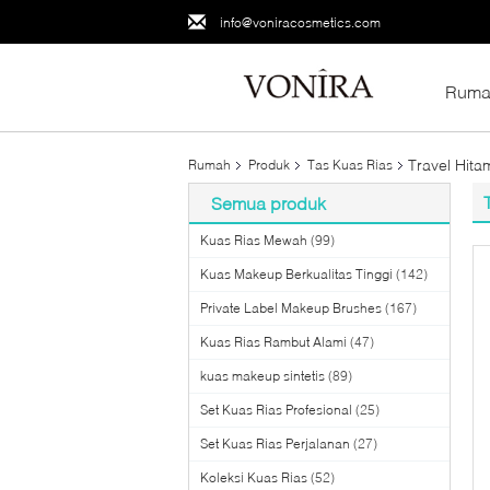
info@voniracosmetics.com
Ruma
Travel Hita
Rumah
Produk
Tas Kuas Rias
Semua produk
Kuas Rias Mewah
(99)
Kuas Makeup Berkualitas Tinggi
(142)
Private Label Makeup Brushes
(167)
Kuas Rias Rambut Alami
(47)
kuas makeup sintetis
(89)
Set Kuas Rias Profesional
(25)
Set Kuas Rias Perjalanan
(27)
Koleksi Kuas Rias
(52)