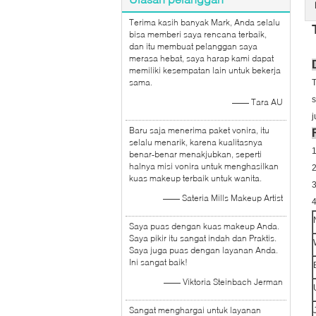
Terima kasih banyak Mark, Anda selalu
bisa memberi saya rencana terbaik,
dan itu membuat pelanggan saya
merasa hebat, saya harap kami dapat
memiliki kesempatan lain untuk bekerja
sama.
T
s
—— Tara AU
j
Baru saja menerima paket vonira, itu
selalu menarik, karena kualitasnya
1
benar-benar menakjubkan, seperti
halnya misi vonira untuk menghasilkan
2
kuas makeup terbaik untuk wanita.
3
—— Sateria Mills Makeup Artist
4
Saya puas dengan kuas makeup Anda.
Saya pikir itu sangat indah dan Praktis.
Saya juga puas dengan layanan Anda.
Ini sangat baik!
—— Viktoria Steinbach Jerman
Sangat menghargai untuk layanan