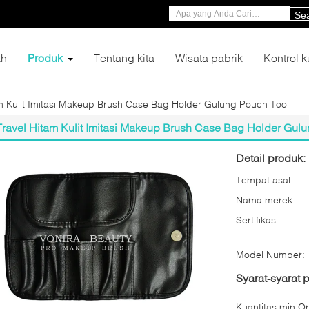
Se
h
Produk
Tentang kita
Wisata pabrik
Kontrol k
m Kulit Imitasi Makeup Brush Case Bag Holder Gulung Pouch Tool
Travel Hitam Kulit Imitasi Makeup Brush Case Bag Holder Gul
Detail produk:
Tempat asal:
Nama merek:
Sertifikasi:
Model Number:
Syarat-syarat
Kuantitas min Or