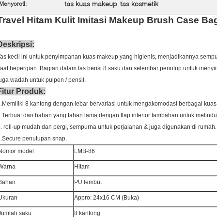
tas kuas makeup
tas kosmetik
Menyoroti:
,
Travel Hitam Kulit Imitasi Makeup Brush Case B
Deskripsi:
as kecil ini untuk penyimpanan kuas makeup yang higienis, menjadikannya semp
aat bepergian.
Bagian dalam tas berisi 8 saku dan selembar penutup untuk meny
uga wadah untuk pulpen / pensil.
Fitur Produk:
.Memiliki 8 kantong dengan lebar bervariasi untuk mengakomodasi berbagai kuas
.Terbuat dari bahan yang tahan lama dengan flap interior tambahan untuk melindun
. roll-up mudah dan pergi, sempurna untuk perjalanan & juga digunakan di rumah.
.Secure penutupan snap.
Nomor model
LMB-86
Warna
Hitam
Bahan
PU lembut
Ukuran
Appro: 24x16 CM (Buka)
Jumlah saku
8 kantong