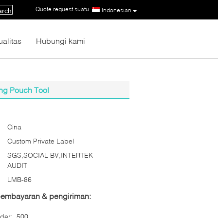
Quote request suatu
|
Indonesian
arch
ualitas
Hubungi kami
ung Pouch Tool
Cina
Custom Private Label
SGS,SOCIAL BV,INTERTEK
AUDIT
LMB-86
 pembayaran & pengiriman:
der:
500