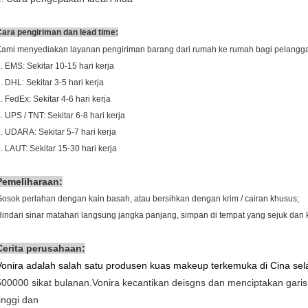
ara pengiriman dan lead time:
Kami menyediakan layanan pengiriman barang dari rumah ke rumah bagi pelangg
. EMS: Sekitar 10-15 hari kerja
. DHL: Sekitar 3-5 hari kerja
. FedEx: Sekitar 4-6 hari kerja
. UPS / TNT: Sekitar 6-8 hari kerja
. UDARA: Sekitar 5-7 hari kerja
. LAUT: Sekitar 15-30 hari kerja
Pemeliharaan:
osok perlahan dengan kain basah, atau bersihkan dengan krim / cairan khusus;
indari sinar matahari langsung jangka panjang, simpan di tempat yang sejuk dan 
Cerita perusahaan:
Vonira adalah salah satu produsen kuas makeup terkemuka di Cina se
500000 sikat bulanan.Vonira kecantikan deisgns dan menciptakan garis
tinggi dan