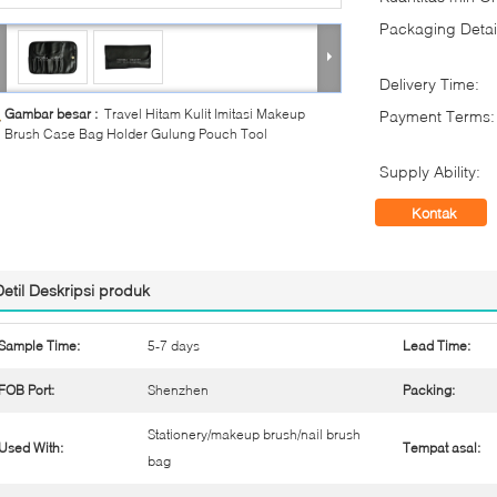
Packaging Detai
Delivery Time:
Gambar besar :
Travel Hitam Kulit Imitasi Makeup
Payment Terms:
Brush Case Bag Holder Gulung Pouch Tool
Supply Ability:
Kontak
Detil Deskripsi produk
Sample Time:
5-7 days
Lead Time:
FOB Port:
Shenzhen
Packing:
Stationery/makeup brush/nail brush
Used With:
Tempat asal:
bag