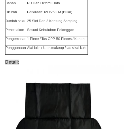
Bahan
PU Dan Oxford Cloth
Ukuran
Perkiraan: 69 x25 CM (Buka)
Jumlah saku
25 Slot Dan 3 Kantung Samping
Pencetakan
Sesuai Kebutuhan Pelanggan
Pengemasan
1 Piece / Tas OPP, 50 Pieces / Karton
Penggunaan
Alat tulis / kuas makeup / tas sikat kuku
Detail: