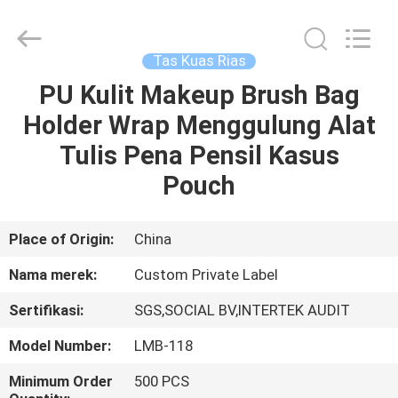
Changsha
Chanmy
Cosmetics
Co.,
Ltd.
Tas Kuas Rias
All
Rights
Reserved.
PU Kulit Makeup Brush Bag
RUMAH
Holder Wrap Menggulung Alat
PRODUK
Tulis Pena Pensil Kasus
Pouch
TENTANG
KAMI
Place of Origin:
China
Nama merek:
Custom Private Label
TUR
Sertifikasi:
SGS,SOCIAL BV,INTERTEK AUDIT
PABRIK
Model Number:
LMB-118
KONTROL
Minimum Order
500 PCS