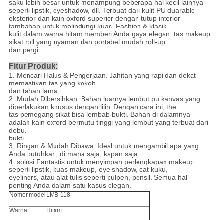
saku lebih besar untuk menampung beberapa hal kecil lainnya
seperti lipstik, eyeshadow, dll. Terbuat dari kulit PU duarable
eksterior dan kain oxford superior dengan tutup interior
tambahan untuk melindungi kuas. Fashion & klasik
kulit dalam warna hitam memberi Anda gaya elegan. tas makeup
sikat roll yang nyaman dan portabel mudah roll-up
dan pergi.
Fitur Produk:
1. Mencari Halus & Pengerjaan. Jahitan yang rapi dan dekat
memastikan tas yang kokoh
dan tahan lama.
2. Mudah Dibersihkan: Bahan luarnya lembut pu kanvas yang
diperlakukan khusus dengan lilin.
Dengan cara ini, the
tas pemegang sikat bisa lembab-bukti.
Bahan di dalamnya
adalah kain oxford bermutu tinggi yang lembut yang terbuat dari
debu.
bukti.
3. Ringan & Mudah Dibawa.
Ideal untuk mengambil apa yang
Anda butuhkan, di mana saja, kapan saja.
4. solusi Fantastis untuk menyimpan perlengkapan makeup
seperti lipstik, kuas makeup, eye shadow, cat kuku,
eyeliners, atau alat tulis seperti pulpen, pensil.
Semua hal
penting Anda dalam satu kasus elegan.
Nomor model
LMB-118
Warna
Hitam