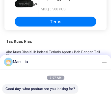
Pensil Kasus Pouch
MOQ：
500 PCS
Terus
Tas Kuas Rias
Alat Kuas Rias Kulit Imitasi Terlaris Apron / Belt Dengan Tali
Ringan
Mark Liu
PU Pensil Kasus Pouch Gelombang Stripe Zipper Penutupan
Travel Tas Kosmetik Makeup Lucu Pena Alat Tulis
3:07 AM
Kuas Makeup profesional Roll Pouch Perlengkapan Mandi Pen
Pensil Storage Bag
Good day, what product are you looking for?
Bad Request
Semua