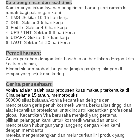
Cara pengiriman dan lead time:
Kami menyediakan layanan pengiriman barang dari rumah ke
rumah bagi pelanggan kami
1. EMS: Sekitar 10-15 hari kerja
2. DHL: Sekitar 3-5 hari kerja
3. FedEx: Sekitar 4-6 hari kerja
4. UPS / TNT: Sekitar 6-8 hari kerja
5. UDARA: Sekitar 5-7 hari kerja
6. LAUT: Sekitar 15-30 hari kerja
Pemeliharaan:
Gosok perlahan dengan kain basah, atau bersihkan dengan krim
/ cairan khusus;
Hindari sinar matahari langsung jangka panjang, simpan di
tempat yang sejuk dan kering.
Cerita perusahaan:
Vonira adalah salah satu produsen kuas makeup terkemuka di
Cina selama 15 tahun, memproduksi
500000 sikat bulanan.Vonira kecantikan deisgns dan
menciptakan garis penuh kosmetik warna berkualitas tinggi dan
alat kecantikan profesional untuk industri kecantikan profesional
global. Kecantikan Vira berusaha menjadi yang pertama
pilihan pelanggan kami untuk kosmetik warna dan untuk
menciptakan hubungan yang langgeng dengan klien kami
dengan membantu
mereka mengembangkan dan meluncurkan lini produk yang