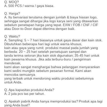
Q. MOQ?
A. 500 PCS / warna / gaya biasa.
Q. Harga?
A. Itu bervariasi terutama dengan jumlah & biaya hiasan logo,
sehingga sangat dihargai jika logo karya seni yang ditawarkan
sebelum penetapan harga yang tepat.
EXW / FOB / CNF / CIF
atau Door-to-Door dapat diterima dengan baik.
Q. Waktu?
A. Sampling: 5 ~ 7 hari biasanya untuk gaya dasar dan kain stok.
Dibutuhkan beberapa hari lagi untuk warna khusus,
kain atau gaya yang rumit. produksi massal pada jumlah yang
berbeda: 20 ~ 25 hari setelah persetujuan sampel dan
tanda terima setoran jika kain stok digunakan;
35-45 hari untuk
kain pewarna khusus. Jika ada terburu-buru / pengiriman
mendesak,
kami akan sangat menghargai bahwa pelanggan menyarankan
kami sedini mungkin sebelum pesanan formal.
Kami akan
mencoba semuanya
yang terbaik untuk mendorong waktu produksi sebelumnya
untuk Anda.
Q. Apa kapasitas produksi Anda?
A. 2 juta pcs tas per tahun.
Q. Apakah pabrik Anda hanya memproduksi tas?
Produk apa lagi
yang Anda buat?