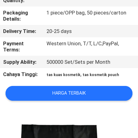
Quantity:
KUALITAS
Packaging
1 piece/OPP bag, 50 pieces/carton
Details:
SITEMAP
Delivery Time:
20-25 days
PRIVACY
Payment
Western Union, T/T, L/C,PayPal,
Terms:
POLICY
Supply Ability:
500000 Set/Sets per Month
Cahaya Tinggi:
,
tas kuas kosmetik
tas kosmetik pouch
HARGA TERBAIK